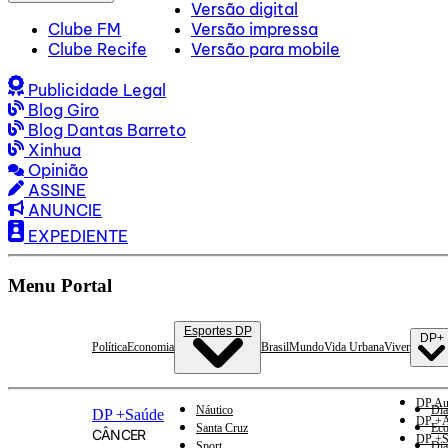
Versão digital
Clube FM
Versão impressa
Clube Recife
Versão para mobile
Publicidade Legal
Blog Giro
Blog Dantas Barreto
Xinhua
Opinião
ASSINE
ANUNCIE
EXPEDIENTE
Menu Portal
Esportes DP
DP+
Política
Economia
Brasil
Mundo
Vida Urbana
Viver
DP Au
Náutico
Dia
DP +Saúde
DP +A
Santa Cruz
Eco
CÂNCER
DP +S
Sport
Dia