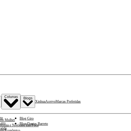
Colunas
Blogs
Xinhua
Acervo
Marcas Preferidas
to
Blog Giro
rio Mulher
gro
Blog Dantas Barreto
nomia e Negócios Em Foco
aúde
rio Econômico