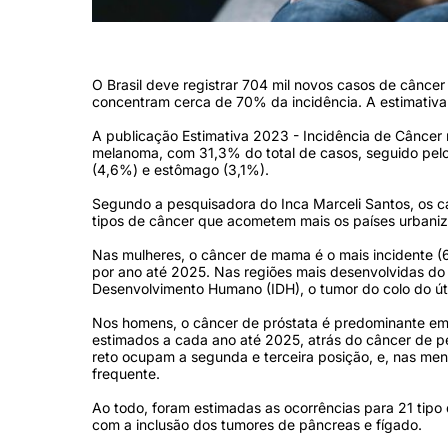
Mama e próstata são as doenças de maior incidência (Crédito: Repr
O Brasil deve registrar 704 mil novos casos de cânce
concentram cerca de 70% da incidência. A estimativa f
A publicação Estimativa 2023 - Incidência de Câncer n
melanoma, com 31,3% do total de casos, seguido pelo
(4,6%) e estômago (3,1%).
Segundo a pesquisadora do Inca Marceli Santos, os ca
tipos de câncer que acometem mais os países urbaniz
Nas mulheres, o câncer de mama é o mais incidente (
por ano até 2025. Nas regiões mais desenvolvidas do 
Desenvolvimento Humano (IDH), o tumor do colo do út
Nos homens, o câncer de próstata é predominante em 
estimados a cada ano até 2025, atrás do câncer de p
reto ocupam a segunda e terceira posição, e, nas me
frequente.
Ao todo, foram estimadas as ocorrências para 21 tipo 
com a inclusão dos tumores de pâncreas e fígado.