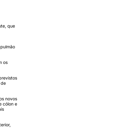
ste, que
, pulmão
m os
previstos
 de
sos novos
e cólon e
is
erior,