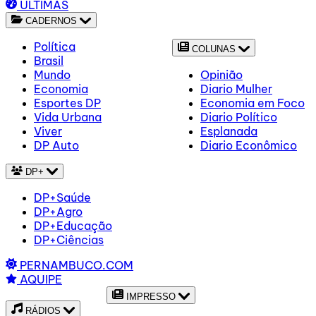
ÚLTIMAS
CADERNOS
Política
COLUNAS
Brasil
Mundo
Opinião
Economia
Diario Mulher
Esportes DP
Economia em Foco
Vida Urbana
Diario Político
Viver
Esplanada
DP Auto
Diario Econômico
DP+
DP+Saúde
DP+Agro
DP+Educação
DP+Ciências
PERNAMBUCO.COM
AQUIPE
IMPRESSO
RÁDIOS