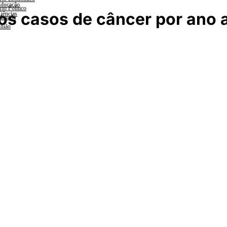
ducação
rio Político
vos casos de câncer por ano 
iências
lanada
nião