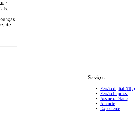
luir
ais.
 doenças
res de
Serviços
Versão digital (flip)
Versão impressa
Assine o Diario
Anuncie
Expediente