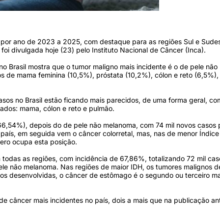
odução/Freepik)
r por ano de 2023 a 2025, com destaque para as regiões Sul e Sude
oi divulgada hoje (23) pelo Instituto Nacional de Câncer (Inca).
o Brasil mostra que o tumor maligno mais incidente é o de pele não
s de mama feminina (10,5%), próstata (10,2%), cólon e reto (6,5%)
sos no Brasil estão ficando mais parecidos, de uma forma geral, co
ados: mama, cólon e reto e pulmão.
66,54%), depois do de pele não melanoma, com 74 mil novos casos 
país, em seguida vem o câncer colorretal, mas, nas de menor Índice
ero ocupa esta posição.
todas as regiões, com incidência de 67,86%, totalizando 72 mil ca
ele não melanoma. Nas regiões de maior IDH, os tumores malignos d
nos desenvolvidas, o câncer de estômago é o segundo ou terceiro ma
de câncer mais incidentes no país, dois a mais que na publicação ant