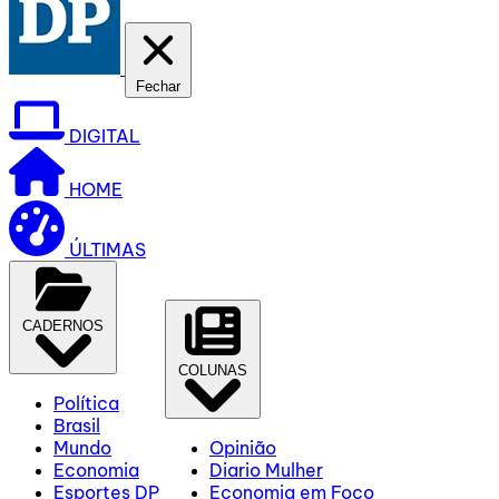
Fechar
DIGITAL
HOME
ÚLTIMAS
CADERNOS
COLUNAS
Política
Brasil
Mundo
Opinião
Economia
Diario Mulher
Esportes DP
Economia em Foco