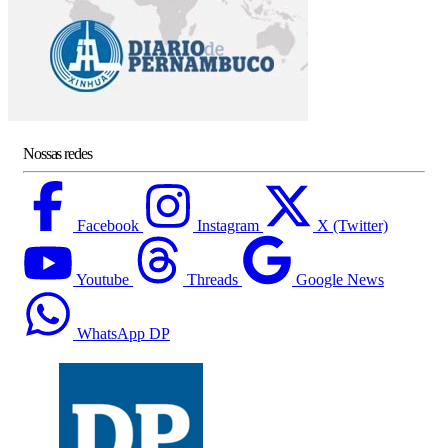
Nossas redes
Facebook
Instagram
X (Twitter)
Youtube
Threads
Google News
WhatsApp DP