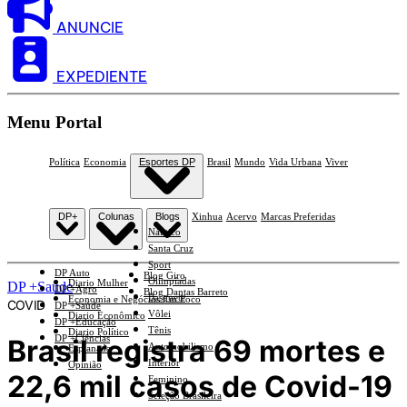
ANUNCIE
EXPEDIENTE
Menu Portal
Política
Economia
Esportes DP
Brasil
Mundo
Vida Urbana
Viver
DP+
Colunas
Blogs
Xinhua
Acervo
Marcas Preferidas
Náutico
Santa Cruz
Sport
DP Auto
Blog Giro
Olimpíadas
Diario Mulher
DP +Saúde
DP +Agro
Blog Dantas Barreto
Basquete
Economia e Negócios Em Foco
COVID
DP +Saúde
Vôlei
Diario Econômico
DP +Educação
Tênis
Diario Político
DP +Ciências
Brasil registra 69 mortes e
Automobilismo
Esplanada
Interior
Opinião
22,6 mil casos de Covid-19
Feminino
Seleção Brasileira