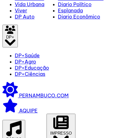
Vida Urbana
Diario Político
Viver
Esplanada
DP Auto
Diario Econômico
DP+
DP+Saúde
DP+Agro
DP+Educação
DP+Ciências
PERNAMBUCO.COM
AQUIPE
IMPRESSO