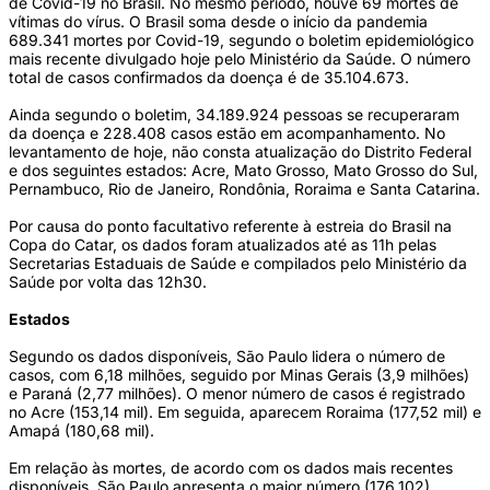
de Covid-19 no Brasil. No mesmo período, houve 69 mortes de
vítimas do vírus. O Brasil soma desde o início da pandemia
689.341 mortes por Covid-19, segundo o boletim epidemiológico
mais recente divulgado hoje pelo Ministério da Saúde. O número
total de casos confirmados da doença é de 35.104.673.
Ainda segundo o boletim, 34.189.924 pessoas se recuperaram
da doença e 228.408 casos estão em acompanhamento. No
levantamento de hoje, não consta atualização do Distrito Federal
e dos seguintes estados: Acre, Mato Grosso, Mato Grosso do Sul,
Pernambuco, Rio de Janeiro, Rondônia, Roraima e Santa Catarina.
Por causa do ponto facultativo referente à estreia do Brasil na
Copa do Catar, os dados foram atualizados até as 11h pelas
Secretarias Estaduais de Saúde e compilados pelo Ministério da
Saúde por volta das 12h30.
Estados
Segundo os dados disponíveis, São Paulo lidera o número de
casos, com 6,18 milhões, seguido por Minas Gerais (3,9 milhões)
e Paraná (2,77 milhões). O menor número de casos é registrado
no Acre (153,14 mil). Em seguida, aparecem Roraima (177,52 mil) e
Amapá (180,68 mil).
Em relação às mortes, de acordo com os dados mais recentes
disponíveis, São Paulo apresenta o maior número (176.102),