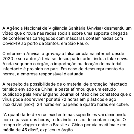
Vídeo que circula nas redes sociais diz que contêineres carregados com máscaras
contaminadas com COVID-19 teriam chegado ao porto de Santos, em São Paulo
(Crédito: Divulgação)
A Agência Nacional de Vigilância Sanitária (Anvisa) desmentiu um
vídeo que circula nas redes sociais sobre uma suposta chegada
de contêineres carregados com máscaras contaminadas com
Covid-19 ao porto de Santos, em São Paulo.
Conforme a Anvisa, a gravação falsa circula na internet desde
2020 e seu autor já teria se desculpado, admitindo a fake news.
Ainda segundo o órgão, a importação ou doação de material
infectante é proibida no país. Em caso de descumprimento da
norma, a empresa responsável é autuada.
A respeito da possibilidade de o material de proteção infectado
ter sido enviado da China, a pasta afirmou que um estudo
publicado pela New England Journal of Medicine constatou que o
vírus pode sobreviver por até 72 horas em plásticos e aço
inoxidável (inox), 24 horas em papelão e quatro horas em cobre.
“A quantidade de vírus existente nas superfícies vai diminuindo
com o passar das horas, reduzindo o risco de contaminação. O
tempo de viagem entre o Brasil e a China por via marítima é em
média de 45 dias”, explicou o órgão.