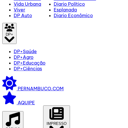
Vida Urbana
Diario Político
Viver
Esplanada
DP Auto
Diario Econômico
DP+
DP+Saúde
DP+Agro
DP+Educação
DP+Ciências
PERNAMBUCO.COM
AQUIPE
IMPRESSO