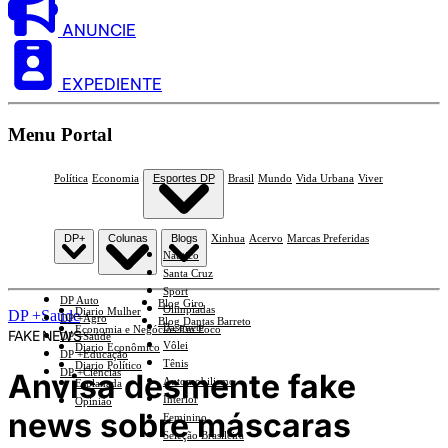
ANUNCIE
EXPEDIENTE
Menu Portal
Política
Economia
Esportes DP
Brasil
Mundo
Vida Urbana
Viver
DP+
Colunas
Blogs
Xinhua
Acervo
Marcas Preferidas
Náutico
Santa Cruz
Sport
DP Auto
Blog Giro
Olimpíadas
Diario Mulher
DP +Saúde
DP +Agro
Blog Dantas Barreto
Basquete
Economia e Negócios Em Foco
FAKE NEWS
DP +Saúde
Vôlei
Diario Econômico
DP +Educação
Tênis
Diario Político
DP +Ciências
Anvisa desmente fake
Automobilismo
Esplanada
Interior
Opinião
news sobre máscaras
Feminino
Seleção Brasileira