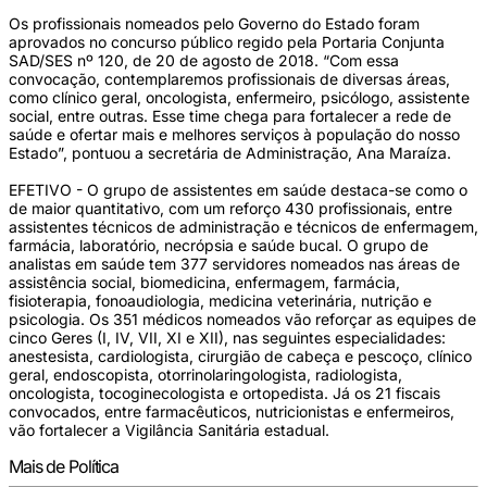
Os profissionais nomeados pelo Governo do Estado foram
aprovados no concurso público regido pela Portaria Conjunta
SAD/SES nº 120, de 20 de agosto de 2018. “Com essa
convocação, contemplaremos profissionais de diversas áreas,
como clínico geral, oncologista, enfermeiro, psicólogo, assistente
social, entre outras. Esse time chega para fortalecer a rede de
saúde e ofertar mais e melhores serviços à população do nosso
Estado”, pontuou a secretária de Administração, Ana Maraíza.
EFETIVO - O grupo de assistentes em saúde destaca-se como o
de maior quantitativo, com um reforço 430 profissionais, entre
assistentes técnicos de administração e técnicos de enfermagem,
farmácia, laboratório, necrópsia e saúde bucal. O grupo de
analistas em saúde tem 377 servidores nomeados nas áreas de
assistência social, biomedicina, enfermagem, farmácia,
fisioterapia, fonoaudiologia, medicina veterinária, nutrição e
psicologia. Os 351 médicos nomeados vão reforçar as equipes de
cinco Geres (I, IV, VII, XI e XII), nas seguintes especialidades:
anestesista, cardiologista, cirurgião de cabeça e pescoço, clínico
geral, endoscopista, otorrinolaringologista, radiologista,
oncologista, tocoginecologista e ortopedista. Já os 21 fiscais
convocados, entre farmacêuticos, nutricionistas e enfermeiros,
vão fortalecer a Vigilância Sanitária estadual.
Mais de Política