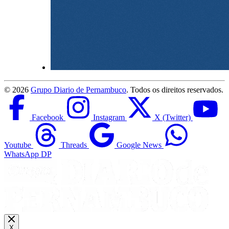
©
2026
Grupo Diario de Pernambuco
. Todos os direitos reservados.
Facebook
Instagram
X (Twitter)
Youtube
Threads
Google News
WhatsApp DP
X