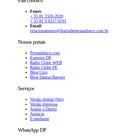
Fale conosco
Fones:
+ 55 81 3320-2020
+ 55 81 9 9217-0191
Email:
relacionamento@diariodepernambuco.com.br
Nossos portais
Pernambuco.com
Esportes DP
Rádio Clube WEB
Rádio Clube PE
Blog Giro
Blog Dantas Barreto
Serviços
Versão digital (flip)
Versão impressa
Assine o Diario
Anuncie
Expediente
WhatsApp DP