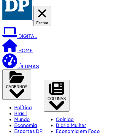
Fechar
DIGITAL
HOME
ÚLTIMAS
CADERNOS
COLUNAS
Política
Brasil
Mundo
Opinião
Economia
Diario Mulher
Esportes DP
Economia em Foco