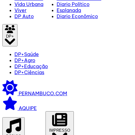
Vida Urbana
Diario Político
Viver
Esplanada
DP Auto
Diario Econômico
DP+
DP+Saúde
DP+Agro
DP+Educação
DP+Ciências
PERNAMBUCO.COM
AQUIPE
IMPRESSO