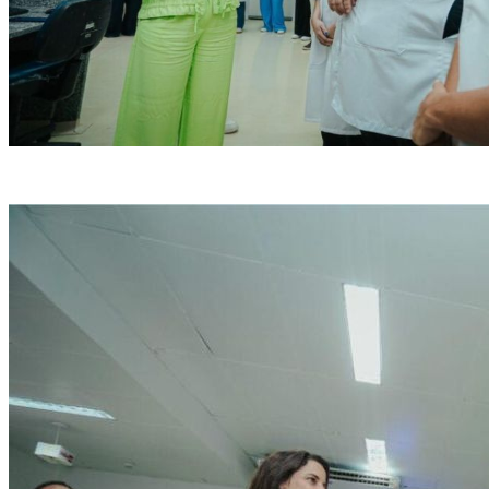
As 12 Geres foram contempladas (Crédito: Janaína Pepeu/Secom)