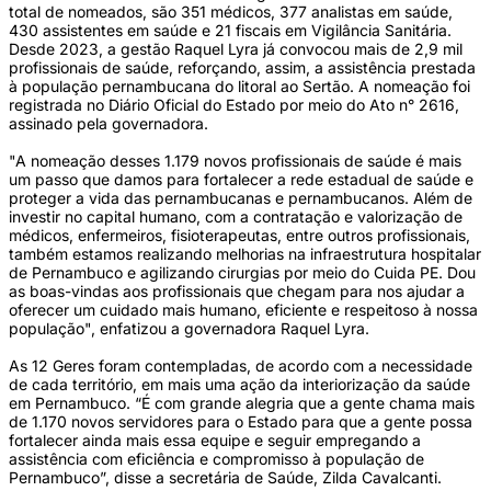
total de nomeados, são 351 médicos, 377 analistas em saúde,
430 assistentes em saúde e 21 fiscais em Vigilância Sanitária.
Desde 2023, a gestão Raquel Lyra já convocou mais de 2,9 mil
profissionais de saúde, reforçando, assim, a assistência prestada
à população pernambucana do litoral ao Sertão. A nomeação foi
registrada no Diário Oficial do Estado por meio do Ato n° 2616,
assinado pela governadora.
"A nomeação desses 1.179 novos profissionais de saúde é mais
um passo que damos para fortalecer a rede estadual de saúde e
proteger a vida das pernambucanas e pernambucanos. Além de
investir no capital humano, com a contratação e valorização de
médicos, enfermeiros, fisioterapeutas, entre outros profissionais,
também estamos realizando melhorias na infraestrutura hospitalar
de Pernambuco e agilizando cirurgias por meio do Cuida PE. Dou
as boas-vindas aos profissionais que chegam para nos ajudar a
oferecer um cuidado mais humano, eficiente e respeitoso à nossa
população", enfatizou a governadora Raquel Lyra.
As 12 Geres foram contempladas, de acordo com a necessidade
de cada território, em mais uma ação da interiorização da saúde
em Pernambuco. “É com grande alegria que a gente chama mais
de 1.170 novos servidores para o Estado para que a gente possa
fortalecer ainda mais essa equipe e seguir empregando a
assistência com eficiência e compromisso à população de
Pernambuco”, disse a secretária de Saúde, Zilda Cavalcanti.