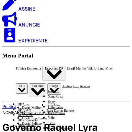
ASSINE
ANUNCIE
EXPEDIENTE
Menu Portal
Política
Economia
Esportes DP
Brasil
Mundo
Vida Urbana
Viver
DP+
Colunas
Blogs
Xinhua
CRI
Acervo
Náutico
Santa Cruz
Sport
DP Auto
Blog Giro
Política
Olimpíadas
Diario Mulher
DP +Agro
Blog Dantas Barreto
NOMEAÇÃO
Basquete
Economia e Negócios Em Foco
DP +Saúde
Vôlei
Diario Econômico
DP +Educação
Tênis
Governo Raquel Lyra
Diario Político
DP +Ciências
Automobilismo
Esplanada