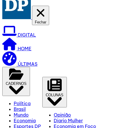
Fechar
DIGITAL
HOME
ÚLTIMAS
CADERNOS
COLUNAS
Política
Brasil
Mundo
Opinião
Economia
Diario Mulher
Esportes DP
Economia em Foco