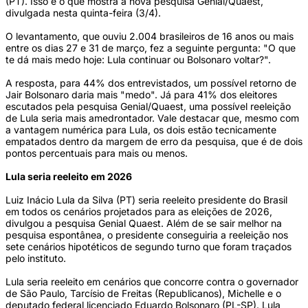
(PT). Isso é o que mostra a nova pesquisa Genial/Quaest,
divulgada nesta quinta-feira (3/4).
O levantamento, que ouviu 2.004 brasileiros de 16 anos ou mais
entre os dias 27 e 31 de março, fez a seguinte pergunta: "O que
te dá mais medo hoje: Lula continuar ou Bolsonaro voltar?".
A resposta, para 44% dos entrevistados, um possível retorno de
Jair Bolsonaro daria mais "medo". Já para 41% dos eleitores
escutados pela pesquisa Genial/Quaest, uma possível reeleição
de Lula seria mais amedrontador. Vale destacar que, mesmo com
a vantagem numérica para Lula, os dois estão tecnicamente
empatados dentro da margem de erro da pesquisa, que é de dois
pontos percentuais para mais ou menos.
Lula seria reeleito em 2026
Luiz Inácio Lula da Silva (PT) seria reeleito presidente do Brasil
em todos os cenários projetados para as eleições de 2026,
divulgou a pesquisa Genial Quaest. Além de se sair melhor na
pesquisa espontânea, o presidente conseguiria a reeleição nos
sete cenários hipotéticos de segundo turno que foram traçados
pelo instituto.
Lula seria reeleito em cenários que concorre contra o governador
de São Paulo, Tarcísio de Freitas (Republicanos), Michelle e o
deputado federal licenciado Eduardo Bolsonaro (PL-SP). Lula