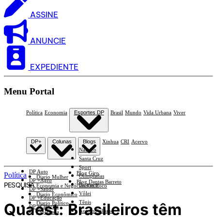
ASSINE
ANUNCIE
EXPEDIENTE
Menu Portal
Política
Economia
Esportes DP
Brasil
Mundo
Vida Urbana
Viver
DP+
Colunas
Blogs
Xinhua
CRI
Acervo
Náutico
Santa Cruz
Sport
DP Auto
Blog Giro
Política
Olimpíadas
Diario Mulher
DP +Agro
Blog Dantas Barreto
PESQUISA
Basquete
Economia e Negócios Em Foco
DP +Saúde
Vôlei
Diario Econômico
DP +Educação
Tênis
Quaest: Brasileiros têm
Diario Político
DP +Ciências
Automobilismo
Esplanada