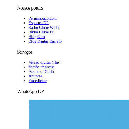
Nossos portais
Pernambuco.com
Esportes DP
Rádio Clube WEB
Rádio Clube PE
Blog Giro
Blog Dantas Barreto
Serviços
Versão digital (flip)
Versão impressa
Assine o Diario
Anuncie
Expediente
WhatsApp DP