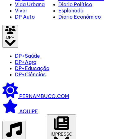
Vida Urbana
Diario Político
Viver
Esplanada
DP Auto
Diario Econômico
DP+
DP+Saúde
DP+Agro
DP+Educação
DP+Ciências
PERNAMBUCO.COM
AQUIPE
IMPRESSO