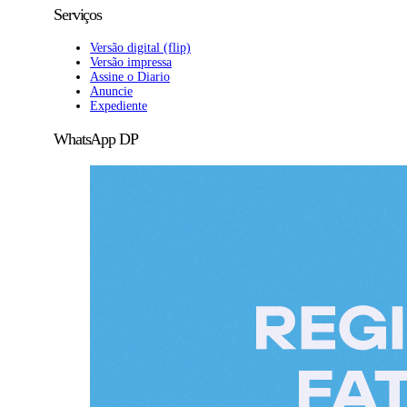
Serviços
Versão digital (flip)
Versão impressa
Assine o Diario
Anuncie
Expediente
WhatsApp DP