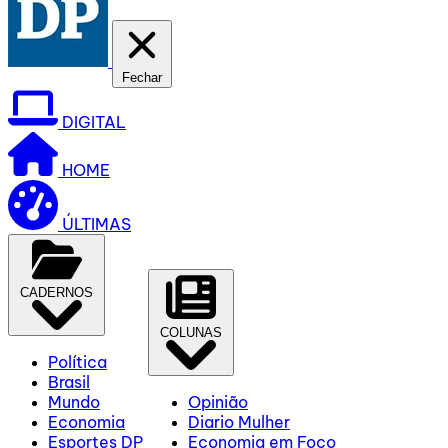
Fechar
DIGITAL
HOME
ÚLTIMAS
CADERNOS
COLUNAS
Política
Brasil
Mundo
Opinião
Economia
Diario Mulher
Esportes DP
Economia em Foco