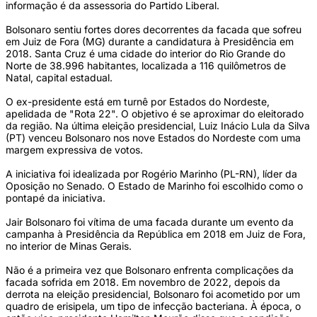
informação é da assessoria do Partido Liberal.
Bolsonaro sentiu fortes dores decorrentes da facada que sofreu
em Juiz de Fora (MG) durante a candidatura à Presidência em
2018. Santa Cruz é uma cidade do interior do Rio Grande do
Norte de 38.996 habitantes, localizada a 116 quilômetros de
Natal, capital estadual.
O ex-presidente está em turnê por Estados do Nordeste,
apelidada de "Rota 22". O objetivo é se aproximar do eleitorado
da região. Na última eleição presidencial, Luiz Inácio Lula da Silva
(PT) venceu Bolsonaro nos nove Estados do Nordeste com uma
margem expressiva de votos.
A iniciativa foi idealizada por Rogério Marinho (PL-RN), líder da
Oposição no Senado. O Estado de Marinho foi escolhido como o
pontapé da iniciativa.
Jair Bolsonaro foi vítima de uma facada durante um evento da
campanha à Presidência da República em 2018 em Juiz de Fora,
no interior de Minas Gerais.
Não é a primeira vez que Bolsonaro enfrenta complicações da
facada sofrida em 2018. Em novembro de 2022, depois da
derrota na eleição presidencial, Bolsonaro foi acometido por um
quadro de erisipela, um tipo de infecção bacteriana. À época, o