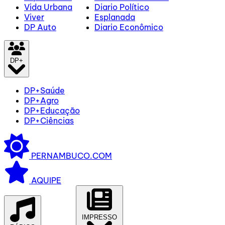
Vida Urbana
Diario Político
Viver
Esplanada
DP Auto
Diario Econômico
DP+
DP+Saúde
DP+Agro
DP+Educação
DP+Ciências
PERNAMBUCO.COM
AQUIPE
IMPRESSO