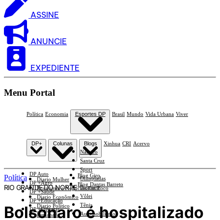
ASSINE
ANUNCIE
EXPEDIENTE
Menu Portal
Política
Economia
Esportes DP
Brasil
Mundo
Vida Urbana
Viver
DP+
Colunas
Blogs
Xinhua
CRI
Acervo
Náutico
Santa Cruz
Sport
DP Auto
Blog Giro
Política
Olimpíadas
Diario Mulher
DP +Agro
Blog Dantas Barreto
RIO GRANDE DO NORTE
Basquete
Economia e Negócios Em Foco
DP +Saúde
Vôlei
Diario Econômico
DP +Educação
Tênis
Bolsonaro é hospitalizado
Diario Político
DP +Ciências
Automobilismo
Esplanada