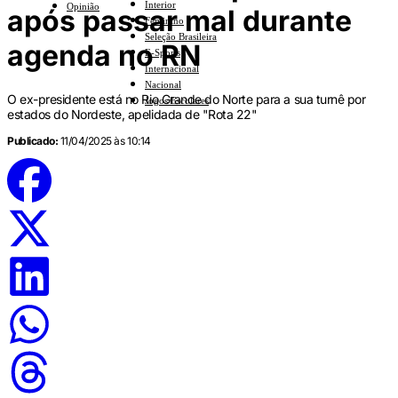
Interior
Opinião
após passar mal durante
Feminino
Seleção Brasileira
agenda no RN
E-Sports
Internacional
Nacional
O ex-presidente está no Rio Grande do Norte para a sua turnê por
Jogos Escolares
estados do Nordeste, apelidada de "Rota 22"
Publicado:
11/04/2025 às 10:14