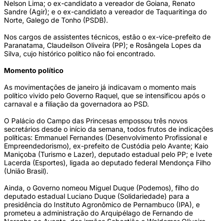
Nelson Lima; o ex-candidato a vereador de Goiana, Renato
Sandre (Agir); e o ex-candidato a vereador de Taquaritinga do
Norte, Galego de Tonho (PSDB).
Nos cargos de assistentes técnicos, estão o ex-vice-prefeito de
Paranatama, Claudeilson Oliveira (PP); e Rosângela Lopes da
Silva, cujo histórico político não foi encontrado.
Momento político
As movimentações de janeiro já indicavam o momento mais
político vivido pelo Governo Raquel, que se intensificou após o
carnaval e a filiação da governadora ao PSD.
O Palácio do Campo das Princesas empossou três novos
secretários desde o início da semana, todos frutos de indicações
políticas: Emmanuel Fernandes (Desenvolvimento Profissional e
Empreendedorismo), ex-prefeito de Custódia pelo Avante; Kaio
Maniçoba (Turismo e Lazer), deputado estadual pelo PP; e Ivete
Lacerda (Esportes), ligada ao deputado federal Mendonça Filho
(União Brasil).
Ainda, o Governo nomeou Miguel Duque (Podemos), filho do
deputado estadual Luciano Duque (Solidariedade) para a
presidência do Instituto Agronômico de Pernambuco (IPA), e
prometeu a administração do Arquipélago de Fernando de