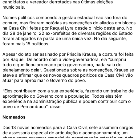
candidatos a vereador derrotados nas últimas eleições
municipais.
Nomes políticos compondo a gestão estadual não são fora do
comum, mas ficaram notórias as nomeações de aliados em blocos
na Casa Civil feitas por Raquel Lyra desde o início deste ano. No
dia 28 de janeiro, 22 ex-prefeitos de diversas regiões do Estado
foram abrigados na pasta de uma única vez. No dia seguinte,
foram mais 15 políticos.
Apesar do ato ser assinado por Priscila Krause, a costura foi feita
por Raquel. De acordo com a vice-governadora, ela “cumpriu
tudo o que ficou arrumado pela governadora, nada saiu do
planejamento dela”. Questionada sobre as nomeações, Krause se
ateve a afirmar que os novos quadros políticos da Casa Civil vão
atuar para aproximar o Governo do povo.
“Eles contribuem com a sua experiência, fazendo um trabalho de
aproximação do Governo com a população. Todos eles têm
experiência na administração pública e podem contribuir com o
povo de Pernambuco”, disse.
Nomeados
Dos 13 novos nomeados para a Casa Civil, sete assumem cargos
de assessoria especial de articulação e acompanhamento; um
chega como assessor especial de coordenação estratégica; dois,