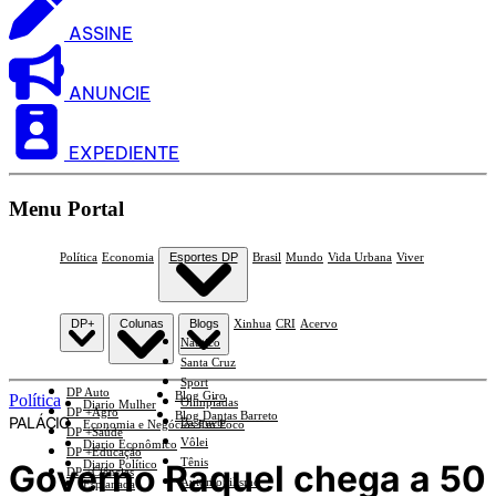
ASSINE
ANUNCIE
EXPEDIENTE
Menu Portal
Política
Economia
Esportes DP
Brasil
Mundo
Vida Urbana
Viver
DP+
Colunas
Blogs
Xinhua
CRI
Acervo
Náutico
Santa Cruz
Sport
DP Auto
Blog Giro
Política
Olimpíadas
Diario Mulher
DP +Agro
Blog Dantas Barreto
PALÁCIO
Basquete
Economia e Negócios Em Foco
DP +Saúde
Vôlei
Diario Econômico
DP +Educação
Tênis
Governo Raquel chega a 50
Diario Político
DP +Ciências
Automobilismo
Esplanada