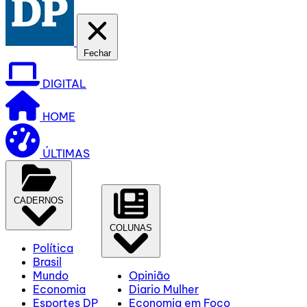
Fechar
DIGITAL
HOME
ÚLTIMAS
CADERNOS
COLUNAS
Política
Brasil
Mundo
Opinião
Economia
Diario Mulher
Esportes DP
Economia em Foco