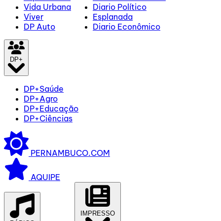
Vida Urbana
Diario Político
Viver
Esplanada
DP Auto
Diario Econômico
DP+
DP+Saúde
DP+Agro
DP+Educação
DP+Ciências
PERNAMBUCO.COM
AQUIPE
IMPRESSO