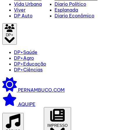
Vida Urbana
Diario Político
Viver
Esplanada
DP Auto
Diario Econômico
DP+
DP+Saúde
DP+Agro
DP+Educação
DP+Ciências
PERNAMBUCO.COM
AQUIPE
IMPRESSO