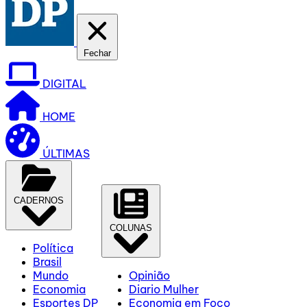
Fechar
DIGITAL
HOME
ÚLTIMAS
CADERNOS
COLUNAS
Política
Brasil
Mundo
Opinião
Economia
Diario Mulher
Esportes DP
Economia em Foco