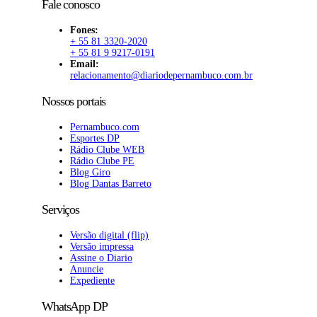
Fale conosco
Fones:
+ 55 81 3320-2020
+ 55 81 9 9217-0191
Email:
relacionamento@diariodepernambuco.com.br
Nossos portais
Pernambuco.com
Esportes DP
Rádio Clube WEB
Rádio Clube PE
Blog Giro
Blog Dantas Barreto
Serviços
Versão digital (flip)
Versão impressa
Assine o Diario
Anuncie
Expediente
WhatsApp DP