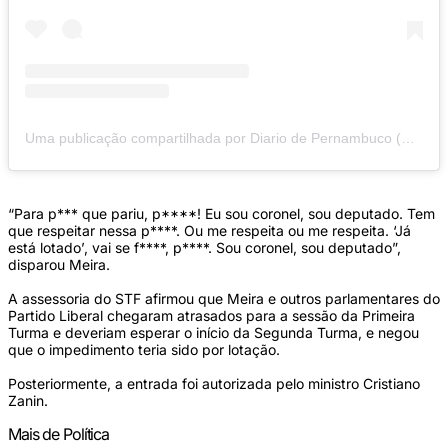
Uma publicação compartilhada por Diario de Pernambuco (@diariodepernambuco)
“Para p*** que pariu, p****! Eu sou coronel, sou deputado. Tem
que respeitar nessa p****. Ou me respeita ou me respeita. ‘Já
está lotado’, vai se f****, p****. Sou coronel, sou deputado”,
disparou Meira.
A assessoria do STF afirmou que Meira e outros parlamentares do
Partido Liberal chegaram atrasados para a sessão da Primeira
Turma e deveriam esperar o início da Segunda Turma, e negou
que o impedimento teria sido por lotação.
Posteriormente, a entrada foi autorizada pelo ministro Cristiano
Zanin.
Mais de Política