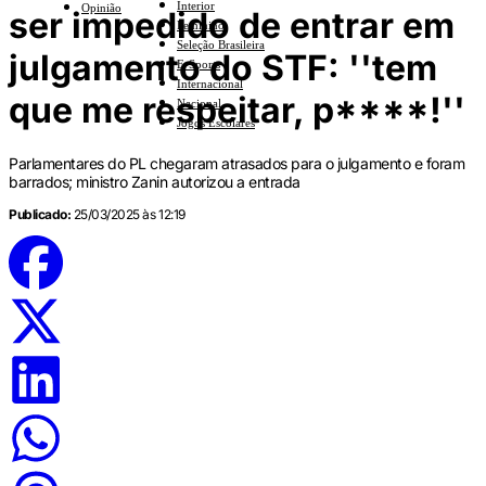
Interior
Opinião
ser impedido de entrar em
Feminino
Seleção Brasileira
julgamento do STF: ''tem
E-Sports
Internacional
que me respeitar, p****!''
Nacional
Jogos Escolares
Parlamentares do PL chegaram atrasados para o julgamento e foram
barrados; ministro Zanin autorizou a entrada
Publicado:
25/03/2025 às 12:19