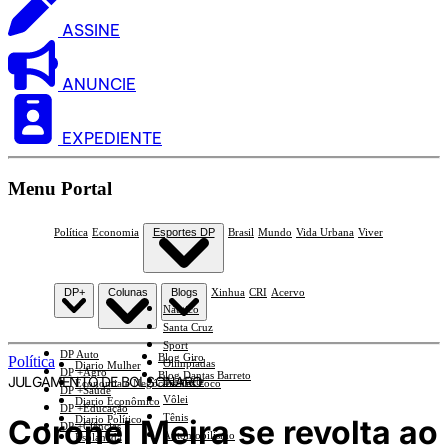
ASSINE
ANUNCIE
EXPEDIENTE
Menu Portal
Política
Economia
Esportes DP
Brasil
Mundo
Vida Urbana
Viver
DP+
Colunas
Blogs
Xinhua
CRI
Acervo
Náutico
Santa Cruz
Sport
DP Auto
Blog Giro
Política
Olimpíadas
Diario Mulher
DP +Agro
Blog Dantas Barreto
JULGAMENTO DE BOLSONARO
Basquete
Economia e Negócios Em Foco
DP +Saúde
Vôlei
Diario Econômico
DP +Educação
Tênis
Coronel Meira se revolta ao
Diario Político
DP +Ciências
Automobilismo
Esplanada