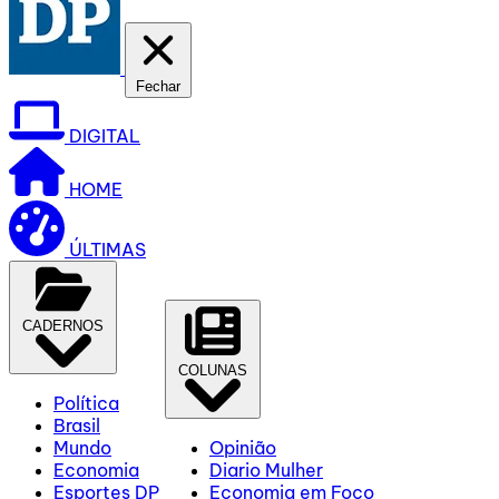
Fechar
DIGITAL
HOME
ÚLTIMAS
CADERNOS
COLUNAS
Política
Brasil
Mundo
Opinião
Economia
Diario Mulher
Esportes DP
Economia em Foco