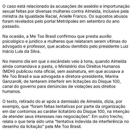
O caso está relacionado às acusações de assédio e importunação
sexual feitas por diversas mulheres contra Almeida, inclusive pela
ministra da Igualdade Racial, Anielle Franco. Os supostos abusos
foram revelados pelo portal Metrópoles em setembro do ano
passado.
Na ocasião, a Me Too Brasil confirmou que presta auxílio
psicológico e jurídico a mulheres que relataram serem vítimas do
advogado e professor, que acabou demitido pelo presidente Luiz
Inácio Lula da Silva.
No mesmo dia em que o escândalo veio à tona, quando Almeida
ainda comandava a pasta, o Ministério dos Direitos Humanos
(MDH) publicou nota oficial, sem assinatura, em que acusava a
Me Too Brasil e sua advogada e diretora-presidente, Marina
Ganzarolli, de tentarem interferir em licitações do Disque 100,
canal do governo para denúncias de violações aos direitos
humanos.
O texto, retirado do ar após a demissão de Almeida, dizia, por
exemplo, que “foram feitas tentativas por parte da organização
em dar contornos ao caráter licitatório do Disque 100, na intenção
de atender seus interesses nas negociações”. Em outro trecho,
relata o que teria sido uma “tentativa indevida de interferência no
desenho da licitação” pela Me Too Brasil.