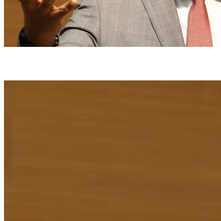
Almeida responde hoje a um inquérito no Supremo (Crédito: Rovena Rosa /
Agência Brasil)