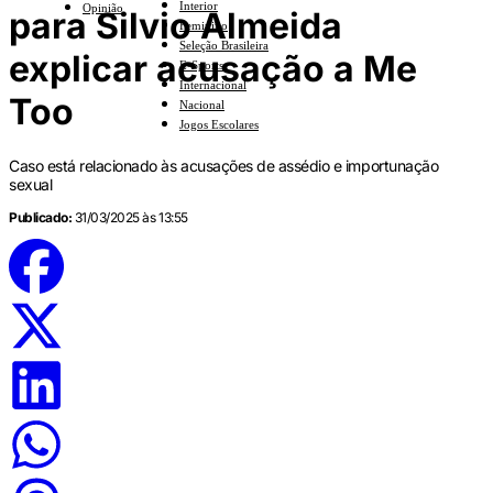
Interior
Opinião
para Silvio Almeida
Feminino
Seleção Brasileira
explicar acusação a Me
E-Sports
Internacional
Too
Nacional
Jogos Escolares
Caso está relacionado às acusações de assédio e importunação
sexual
Publicado:
31/03/2025 às 13:55