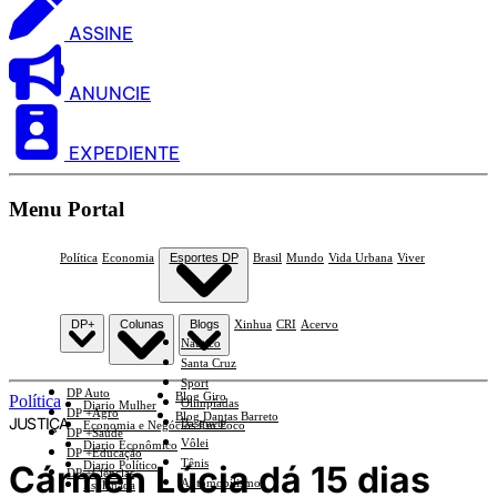
ASSINE
ANUNCIE
EXPEDIENTE
Menu Portal
Política
Economia
Esportes DP
Brasil
Mundo
Vida Urbana
Viver
DP+
Colunas
Blogs
Xinhua
CRI
Acervo
Náutico
Santa Cruz
Sport
DP Auto
Blog Giro
Política
Olimpíadas
Diario Mulher
DP +Agro
Blog Dantas Barreto
JUSTIÇA
Basquete
Economia e Negócios Em Foco
DP +Saúde
Vôlei
Diario Econômico
DP +Educação
Tênis
Cármen Lúcia dá 15 dias
Diario Político
DP +Ciências
Automobilismo
Esplanada