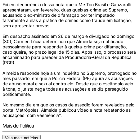
Foi em decorrência dessa nota que a Me Too Brasil e Ganzarolli
apresentaram, em fevereiro, duas queixas-crime ao Supremo,
acusando o ex-ministro de difamação por ter imputado
falsamente a elas a prática de crimes como fraude em licitação,
sem apresentar provas.
Em despacho assinado em 26 de março e divulgado no domingo
(30), Cármen Lúcia determinou que Almeida seja notificado
pessoalmente para responder à queixa-crime por difamação,
caso queira, no prazo legal de 15 dias. Após isso, o processo será
encaminhado para parecer da Procuradoria-Geral da República
(PGR).
Almeida responde hoje a um inquérito no Supremo, prorrogado no
mês passado, em que a Polícia Federal (PF) apura as acusações
de abuso moral e sexual contra ele. Desde que o escândalo veio
à tona, o jurista nega todas as acusações e se diz perseguido
politicamente.
No mesmo dia em que os casos de assédio foram revelados pelo
portal Metrópoles, Almeida publicou vídeo e nota rebatendo as
acusações “com veemência”.
Mais de Política
Veja mais notícias