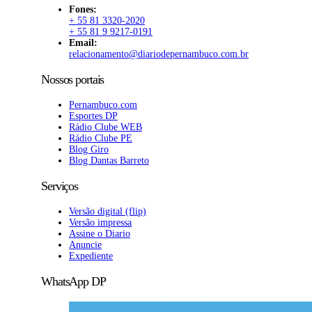
Fones:
+ 55 81 3320-2020
+ 55 81 9 9217-0191
Email:
relacionamento@diariodepernambuco.com.br
Nossos portais
Pernambuco.com
Esportes DP
Rádio Clube WEB
Rádio Clube PE
Blog Giro
Blog Dantas Barreto
Serviços
Versão digital (flip)
Versão impressa
Assine o Diario
Anuncie
Expediente
WhatsApp DP