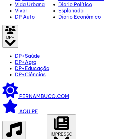
Vida Urbana
Diario Político
Viver
Esplanada
DP Auto
Diario Econômico
DP+
DP+Saúde
DP+Agro
DP+Educação
DP+Ciências
PERNAMBUCO.COM
AQUIPE
IMPRESSO