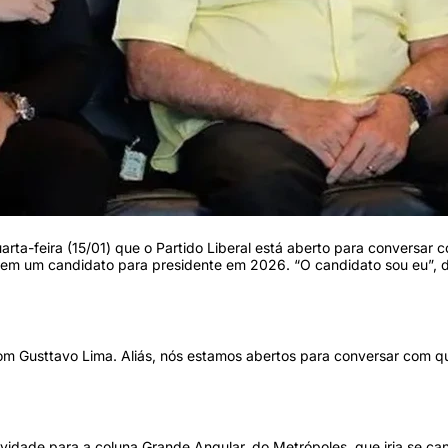
arta-feira (15/01) que o Partido Liberal está aberto para conversar 
á tem um candidato para presidente em 2026. “O candidato sou eu”, d
m Gusttavo Lima. Aliás, nós estamos abertos para conversar com q
vidade para a coluna Grande Angular, do Metrópoles, que iria se ca