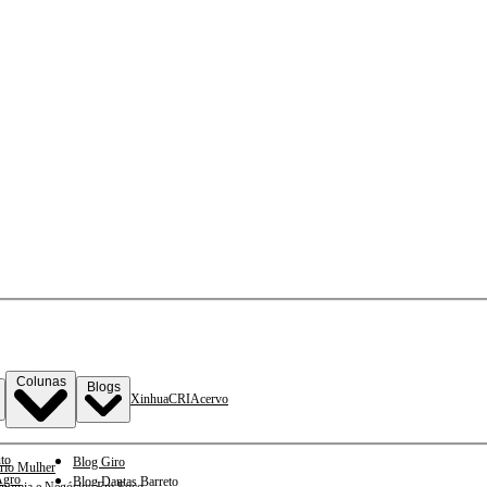
Colunas
Blogs
Xinhua
CRI
Acervo
to
Blog Giro
rio Mulher
gro
Blog Dantas Barreto