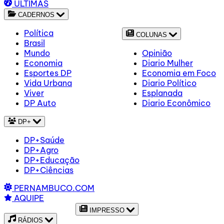
ÚLTIMAS
CADERNOS
Política
COLUNAS
Brasil
Mundo
Opinião
Economia
Diario Mulher
Esportes DP
Economia em Foco
Vida Urbana
Diario Político
Viver
Esplanada
DP Auto
Diario Econômico
DP+
DP+Saúde
DP+Agro
DP+Educação
DP+Ciências
PERNAMBUCO.COM
AQUIPE
IMPRESSO
RÁDIOS