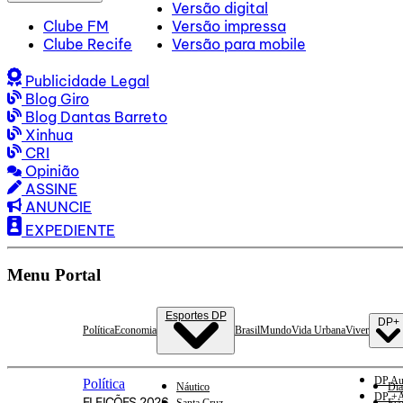
Versão digital
Clube FM
Versão impressa
Clube Recife
Versão para mobile
Publicidade Legal
Blog Giro
Blog Dantas Barreto
Xinhua
CRI
Opinião
ASSINE
ANUNCIE
EXPEDIENTE
Menu Portal
Esportes DP
DP+
Política
Economia
Brasil
Mundo
Vida Urbana
Viver
DP Au
Política
Náutico
Dia
DP +A
ELEIÇÕES 2026