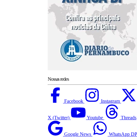
Nossas redes
Facebook
Instagram
X (Twitter)
Youtube
Threads
Google News
WhatsApp D