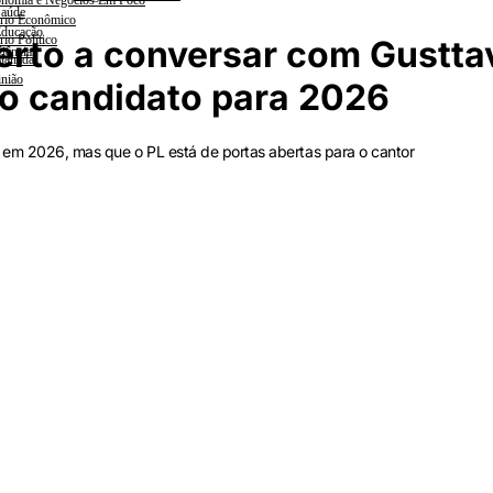
nomia e Negócios Em Foco
aúde
rio Econômico
ducação
rio Político
berto a conversar com Gustta
iências
lanada
nião
 o candidato para 2026
a em 2026, mas que o PL está de portas abertas para o cantor