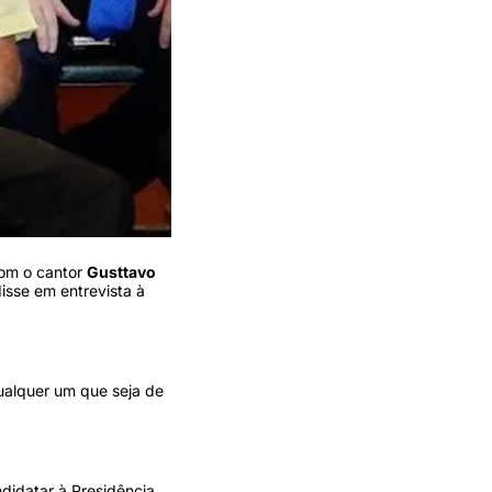
com o cantor
Gusttavo
isse em entrevista à
ualquer um que seja de
ndidatar à Presidência