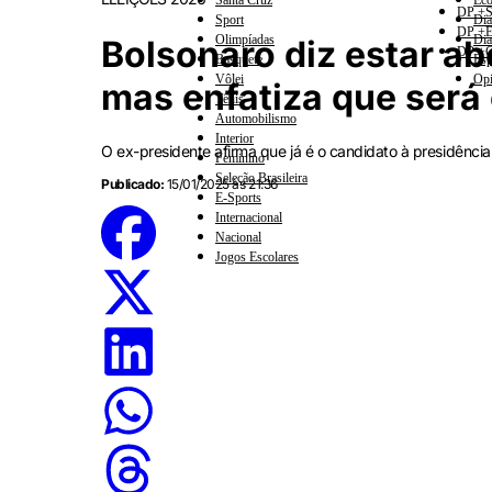
Santa Cruz
Eco
DP +S
Sport
Dia
DP +E
Olimpíadas
Dia
Bolsonaro diz estar a
DP +C
Basquete
Esp
Vôlei
Opi
mas enfatiza que será
Tênis
Automobilismo
Interior
O ex-presidente afirma que já é o candidato à presidênci
Feminino
Seleção Brasileira
Publicado:
15/01/2025 às 21:36
E-Sports
Internacional
Nacional
Jogos Escolares