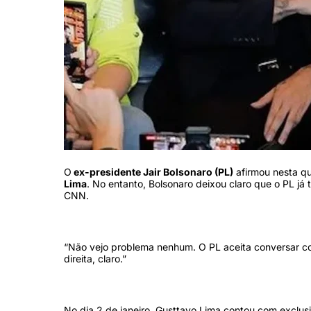
O
ex-presidente Jair Bolsonaro (PL)
afirmou nesta qu
Lima
. No entanto, Bolsonaro deixou claro que o PL j
CNN.
“Não vejo problema nenhum. O PL aceita conversar co
direita, claro.”
No dia 2 de janeiro, Gusttavo Lima contou com exclusi