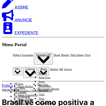
ASSINE
ANUNCIE
EXPEDIENTE
Menu Portal
Política
Economia
Esportes DP
Brasil
Mundo
Vida Urbana
Viver
DP+
Colunas
Blogs
Xinhua
CRI
Acervo
Náutico
Santa Cruz
Sport
DP Auto
Blog Giro
Política
Olimpíadas
Diario Mulher
DP +Agro
Blog Dantas Barreto
FRONTEIRA
Basquete
Economia e Negócios Em Foco
DP +Saúde
Vôlei
Diario Econômico
DP +Educação
Tênis
Brasil vê como positiva a
Diario Político
DP +Ciências
Automobilismo
Esplanada