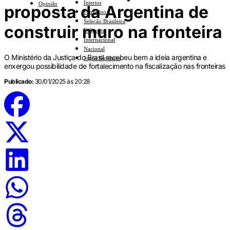
Interior
Opinião
proposta da Argentina de
Feminino
Seleção Brasileira
construir muro na fronteira
E-Sports
Internacional
Nacional
O Ministério da Justiça do Brasil recebeu bem a ideia argentina e
Jogos Escolares
enxergou possibilidade de fortalecimento na fiscalização nas fronteiras
Publicado:
30/01/2025 às 20:28