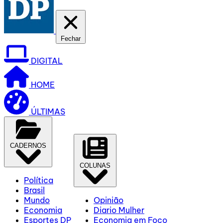
Fechar
DIGITAL
HOME
ÚLTIMAS
CADERNOS
COLUNAS
Política
Brasil
Mundo
Opinião
Economia
Diario Mulher
Esportes DP
Economia em Foco