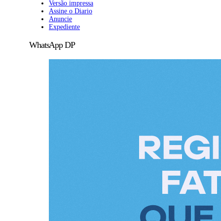
Versão impressa
Assine o Diario
Anuncie
Expediente
WhatsApp DP