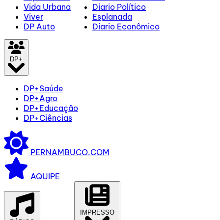
Vida Urbana
Diario Político
Viver
Esplanada
DP Auto
Diario Econômico
DP+
DP+Saúde
DP+Agro
DP+Educação
DP+Ciências
PERNAMBUCO.COM
AQUIPE
IMPRESSO