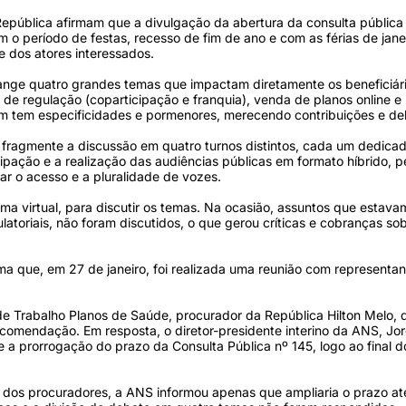
epública afirmam que a divulgação da abertura da consulta pública
m o período de festas, recesso de fim de ano e com as férias de janei
e dos atores interessados.
nge quatro grandes temas que impactam diretamente os beneficiár
s de regulação (coparticipação e franquia), venda de planos online e
 um tem especificidades e pormenores, merecendo contribuições e deb
ragmente a discussão em quatro turnos distintos, cada um dedica
ação e a realização das audiências públicas em formato híbrido, pe
iar o acesso e a pluralidade de vozes.
ma virtual, para discutir os temas. Na ocasião, assuntos que estav
atoriais, não foram discutidos, o que gerou críticas e cobranças so
 que, em 27 de janeiro, foi realizada uma reunião com representan
de Trabalho Planos de Saúde, procurador da República Hilton Melo
omendação. Em resposta, o diretor-presidente interino da ANS, Jor
a prorrogação do prazo da Consulta Pública nº 145, logo ao final d
dos procuradores, a ANS informou apenas que ampliaria o prazo até