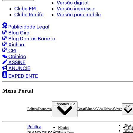
Versão digital
Clube FM
Versão impressa
Clube Recife
Versão para mobile
Publicidade Legal
Blog Giro
Blog Dantas Barreto
Xinhua
CRI
Opinião
ASSINE
ANUNCIE
EXPEDIENTE
Menu Portal
Esportes DP
DP+
Política
Economia
Brasil
Mundo
Vida Urbana
Viver
DP Au
Política
Náutico
Dia
DP +A
PLANO DE SAÚDE