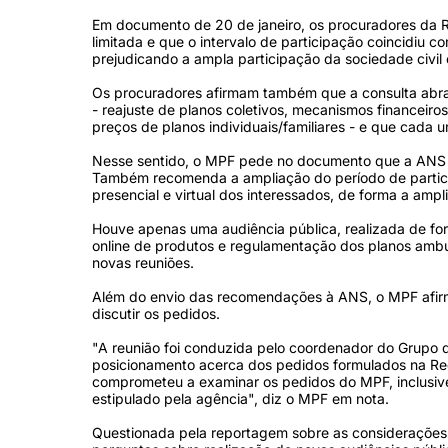
Em documento de 20 de janeiro, os procuradores da R
limitada e que o intervalo de participação coincidiu co
prejudicando a ampla participação da sociedade civil 
Os procuradores afirmam também que a consulta abra
- reajuste de planos coletivos, mecanismos financeiro
preços de planos individuais/familiares - e que cada
Nesse sentido, o MPF pede no documento que a ANS f
Também recomenda a ampliação do período de particip
presencial e virtual dos interessados, de forma a ampl
Houve apenas uma audiência pública, realizada de for
online de produtos e regulamentação dos planos ambul
novas reuniões.
Além do envio das recomendações à ANS, o MPF afirma
discutir os pedidos.
"A reunião foi conduzida pelo coordenador do Grupo 
posicionamento acerca dos pedidos formulados na Rec
comprometeu a examinar os pedidos do MPF, inclusive 
estipulado pela agência", diz o MPF em nota.
Questionada pela reportagem sobre as considerações 