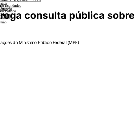
nomia e Negócios Em Foco
aúde
rio Econômico
ducação
rio Político
roga consulta pública sobre
iências
lanada
nião
ações do Ministério Público Federal (MPF)