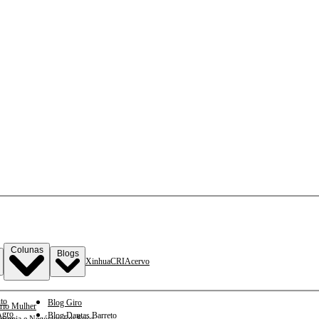
Colunas
Blogs
Xinhua
CRI
Acervo
to
Blog Giro
rio Mulher
gro
Blog Dantas Barreto