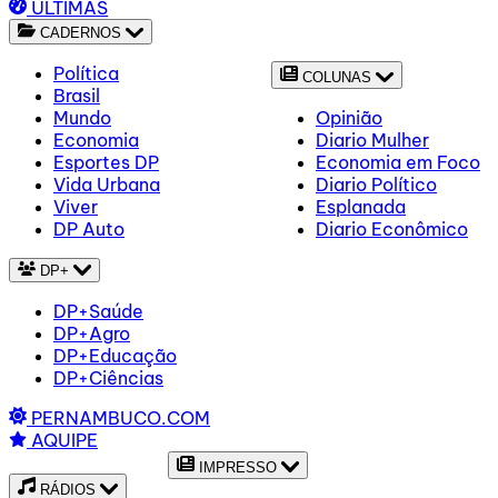
ÚLTIMAS
CADERNOS
Política
COLUNAS
Brasil
Mundo
Opinião
Economia
Diario Mulher
Esportes DP
Economia em Foco
Vida Urbana
Diario Político
Viver
Esplanada
DP Auto
Diario Econômico
DP+
DP+Saúde
DP+Agro
DP+Educação
DP+Ciências
PERNAMBUCO.COM
AQUIPE
IMPRESSO
RÁDIOS