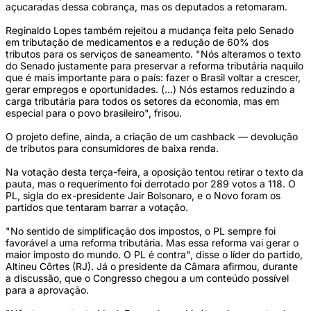
açucaradas dessa cobrança, mas os deputados a retomaram.
Reginaldo Lopes também rejeitou a mudança feita pelo Senado
em tributação de medicamentos e a redução de 60% dos
tributos para os serviços de saneamento. "Nós alteramos o texto
do Senado justamente para preservar a reforma tributária naquilo
que é mais importante para o país: fazer o Brasil voltar a crescer,
gerar empregos e oportunidades. (...) Nós estamos reduzindo a
carga tributária para todos os setores da economia, mas em
especial para o povo brasileiro", frisou.
O projeto define, ainda, a criação de um cashback — devolução
de tributos para consumidores de baixa renda.
Na votação desta terça-feira, a oposição tentou retirar o texto da
pauta, mas o requerimento foi derrotado por 289 votos a 118. O
PL, sigla do ex-presidente Jair Bolsonaro, e o Novo foram os
partidos que tentaram barrar a votação.
"No sentido de simplificação dos impostos, o PL sempre foi
favorável a uma reforma tributária. Mas essa reforma vai gerar o
maior imposto do mundo. O PL é contra", disse o líder do partido,
Altineu Côrtes (RJ). Já o presidente da Câmara afirmou, durante
a discussão, que o Congresso chegou a um conteúdo possível
para a aprovação.