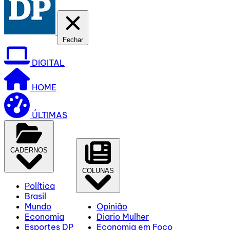
Fechar
DIGITAL
HOME
ÚLTIMAS
CADERNOS
COLUNAS
Política
Brasil
Mundo
Opinião
Economia
Diario Mulher
Esportes DP
Economia em Foco