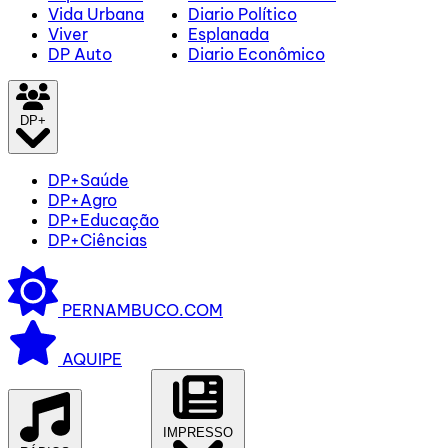
Vida Urbana
Diario Político
Viver
Esplanada
DP Auto
Diario Econômico
DP+
DP+Saúde
DP+Agro
DP+Educação
DP+Ciências
PERNAMBUCO.COM
AQUIPE
IMPRESSO