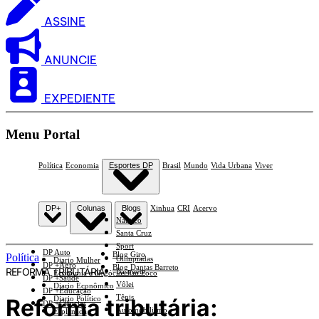
ASSINE
ANUNCIE
EXPEDIENTE
Menu Portal
Política
Economia
Esportes DP
Brasil
Mundo
Vida Urbana
Viver
DP+
Colunas
Blogs
Xinhua
CRI
Acervo
Náutico
Santa Cruz
Sport
DP Auto
Blog Giro
Política
Olimpíadas
Diario Mulher
DP +Agro
Blog Dantas Barreto
REFORMA TRIBUTÁRIA
Basquete
Economia e Negócios Em Foco
DP +Saúde
Vôlei
Diario Econômico
DP +Educação
Tênis
Reforma tributária:
Diario Político
DP +Ciências
Automobilismo
Esplanada