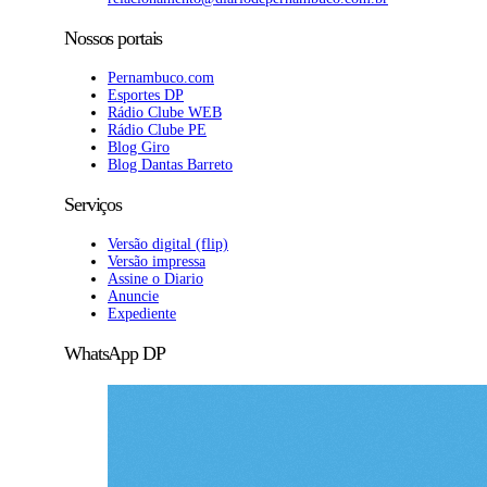
Nossos portais
Pernambuco.com
Esportes DP
Rádio Clube WEB
Rádio Clube PE
Blog Giro
Blog Dantas Barreto
Serviços
Versão digital (flip)
Versão impressa
Assine o Diario
Anuncie
Expediente
WhatsApp DP