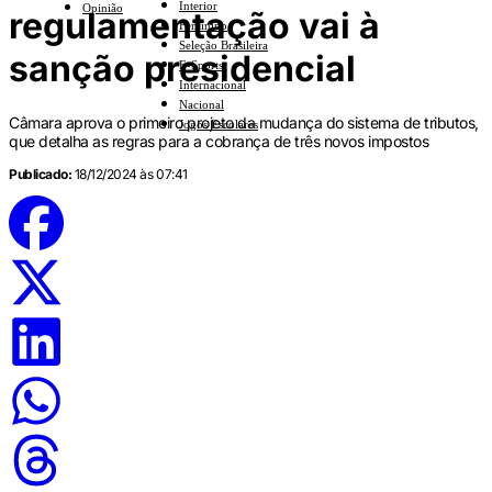
Interior
Opinião
regulamentação vai à
Feminino
Seleção Brasileira
sanção presidencial
E-Sports
Internacional
Nacional
Câmara aprova o primeiro projeto da mudança do sistema de tributos,
Jogos Escolares
que detalha as regras para a cobrança de três novos impostos
Publicado:
18/12/2024 às 07:41