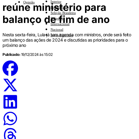
Interior
Opinião
reúne ministério para
Feminino
Seleção Brasileira
balanço de fim de ano
E-Sports
Internacional
Nacional
Nesta sexta-feira, Lula já tem agenda com ministros, onde será feito
Jogos Escolares
um balanço das ações de 2024 e discutidas as prioridades para o
próximo ano
Publicado:
19/12/2024 às 15:02