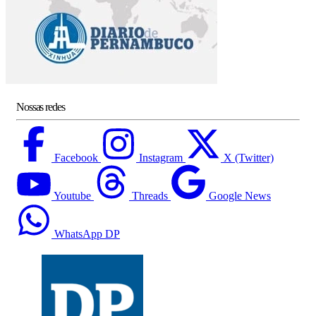
Nossas redes
Facebook
Instagram
X (Twitter)
Youtube
Threads
Google News
WhatsApp DP