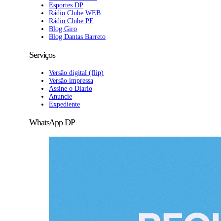
Esportes DP
Rádio Clube WEB
Rádio Clube PE
Blog Giro
Blog Dantas Barreto
Serviços
Versão digital (flip)
Versão impressa
Assine o Diario
Anuncie
Expediente
WhatsApp DP