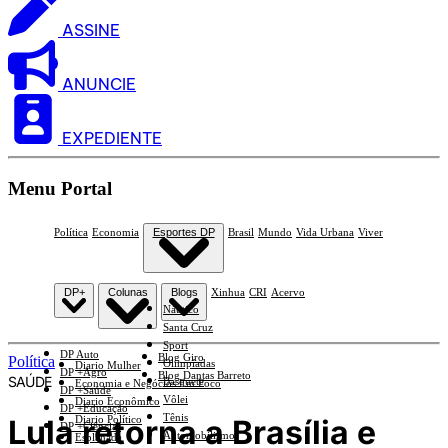
ASSINE
ANUNCIE
EXPEDIENTE
Menu Portal
Política
Economia
Esportes DP
Brasil
Mundo
Vida Urbana
Viver
DP+
Colunas
Blogs
Xinhua
CRI
Acervo
Náutico
Santa Cruz
Sport
DP Auto
Blog Giro
Política
Olimpíadas
Diario Mulher
DP +Agro
Blog Dantas Barreto
SAÚDE
Basquete
Economia e Negócios Em Foco
DP +Saúde
Vôlei
Diario Econômico
DP +Educação
Tênis
Lula retorna a Brasília e
Diario Político
DP +Ciências
Automobilismo
Esplanada