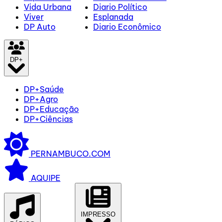
Vida Urbana
Diario Político
Viver
Esplanada
DP Auto
Diario Econômico
DP+
DP+Saúde
DP+Agro
DP+Educação
DP+Ciências
PERNAMBUCO.COM
AQUIPE
IMPRESSO