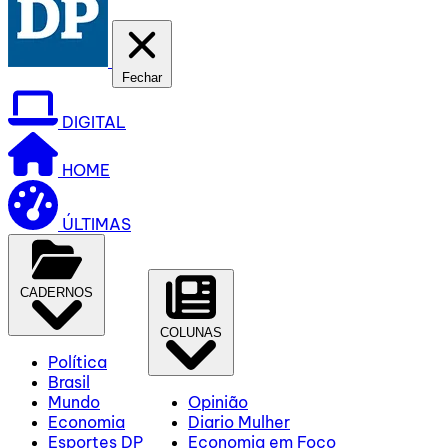
Fechar
DIGITAL
HOME
ÚLTIMAS
CADERNOS
COLUNAS
Política
Brasil
Mundo
Opinião
Economia
Diario Mulher
Esportes DP
Economia em Foco