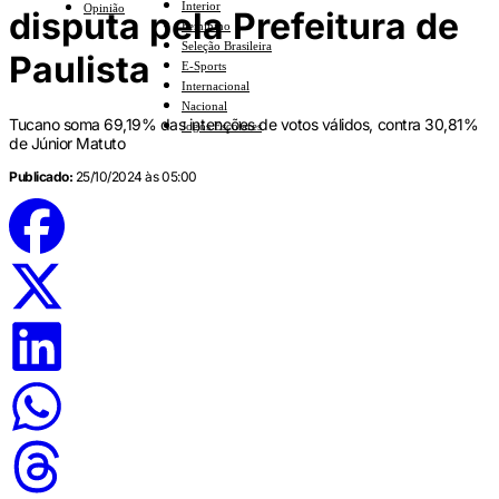
Interior
Opinião
disputa pela Prefeitura de
Feminino
Seleção Brasileira
Paulista
E-Sports
Internacional
Nacional
Tucano soma 69,19% das intenções de votos válidos, contra 30,81%
Jogos Escolares
de Júnior Matuto
Publicado:
25/10/2024 às 05:00