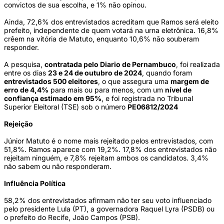
convictos de sua escolha, e 1% não opinou.
Ainda, 72,6% dos entrevistados acreditam que Ramos será eleito
prefeito, independente de quem votará na urna eletrônica. 16,8%
crêem na vitória de Matuto, enquanto 10,6% não souberam
responder.
A pesquisa,
contratada pelo Diario de Pernambuco
, foi realizada
entre os dias
23 e 24 de outubro de 2024
, quando foram
entrevistados 500 eleitores
, o que assegura uma
margem de
erro de 4,4%
para mais ou para menos, com um
nível de
confiança estimado em 95%
, e foi registrada no Tribunal
Superior Eleitoral (TSE) sob o número
PE06812/2024
Rejeição
Júnior Matuto é o nome mais rejeitado pelos entrevistados, com
51,8%. Ramos aparece com 19,2%. 17,8% dos entrevistados não
rejeitam ninguém, e 7,8% rejeitam ambos os candidatos. 3,4%
não sabem ou não responderam.
Influência Política
58,2% dos entrevistados afirmam não ter seu voto influenciado
pelo presidente Lula (PT), a governadora Raquel Lyra (PSDB) ou
o prefeito do Recife, João Campos (PSB).