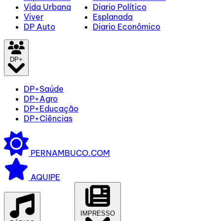
Vida Urbana
Diario Político
Viver
Esplanada
DP Auto
Diario Econômico
DP+
DP+Saúde
DP+Agro
DP+Educação
DP+Ciências
PERNAMBUCO.COM
AQUIPE
IMPRESSO