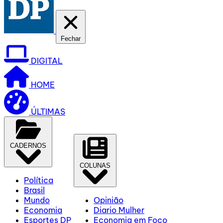
Fechar
DIGITAL
HOME
ÚLTIMAS
CADERNOS
COLUNAS
Política
Brasil
Mundo
Opinião
Economia
Diario Mulher
Esportes DP
Economia em Foco