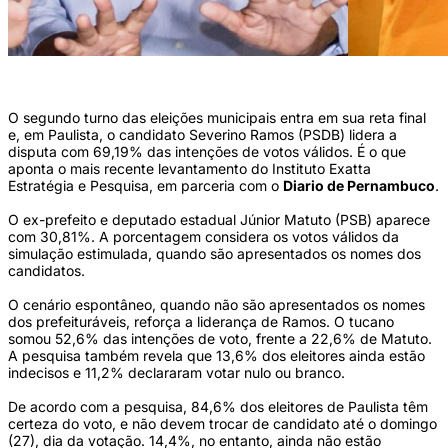
(Fabiano Alves/Divulgação; Gustavo Guerra/Divulgação)
O segundo turno das eleições municipais entra em sua reta final
e, em Paulista, o candidato Severino Ramos (PSDB) lidera a
disputa com 69,19% das intenções de votos válidos. É o que
aponta o mais recente levantamento do Instituto Exatta
Estratégia e Pesquisa, em parceria com o
Diario de Pernambuco
.
O ex-prefeito e deputado estadual Júnior Matuto (PSB) aparece
com 30,81%. A porcentagem considera os votos válidos da
simulação estimulada, quando são apresentados os nomes dos
candidatos.
O cenário espontâneo, quando não são apresentados os nomes
dos prefeituráveis, reforça a liderança de Ramos. O tucano
somou 52,6% das intenções de voto, frente a 22,6% de Matuto.
A pesquisa também revela que 13,6% dos eleitores ainda estão
indecisos e 11,2% declararam votar nulo ou branco.
De acordo com a pesquisa, 84,6% dos eleitores de Paulista têm
certeza do voto, e não devem trocar de candidato até o domingo
(27), dia da votação. 14,4%, no entanto, ainda não estão