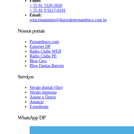
Fones:
+ 55 81 3320-2020
+ 55 81 9 9217-0191
Email:
relacionamento@diariodepernambuco.com.br
Nossos portais
Pernambuco.com
Esportes DP
Rádio Clube WEB
Rádio Clube PE
Blog Giro
Blog Dantas Barreto
Serviços
Versão digital (flip)
Versão impressa
Assine o Diario
Anuncie
Expediente
WhatsApp DP