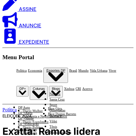
ASSINE
ANUNCIE
EXPEDIENTE
Menu Portal
Política
Economia
Esportes DP
Brasil
Mundo
Vida Urbana
Viver
DP+
Colunas
Blogs
Xinhua
CRI
Acervo
Náutico
Santa Cruz
Sport
DP Auto
Blog Giro
Política
Olimpíadas
Diario Mulher
DP +Agro
Blog Dantas Barreto
ELEIÇÕES 2024
Basquete
Economia e Negócios Em Foco
DP +Saúde
Vôlei
Diario Econômico
DP +Educação
Tênis
Exatta: Ramos lidera
Diario Político
DP +Ciências
Automobilismo
Esplanada