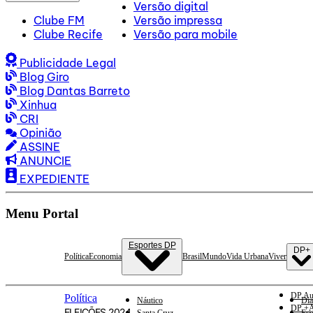
Versão digital
Clube FM
Versão impressa
Clube Recife
Versão para mobile
Publicidade Legal
Blog Giro
Blog Dantas Barreto
Xinhua
CRI
Opinião
ASSINE
ANUNCIE
EXPEDIENTE
Menu Portal
Esportes DP
DP+
Política
Economia
Brasil
Mundo
Vida Urbana
Viver
DP Au
Política
Náutico
Dia
DP +A
ELEIÇÕES 2024