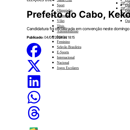
Santa Cruz
Eco
DP +S
Sport
Dia
DP +E
Olimpíadas
Dia
Prefeito do Cabo, Kek
DP +C
Basquete
Esp
Vôlei
Opi
Tênis
Candidatura foi oficializada em convenção neste domingo
Automobilismo
Interior
Publicado:
04/08/2024 às 18:15
Feminino
Seleção Brasileira
E-Sports
Internacional
Nacional
Jogos Escolares