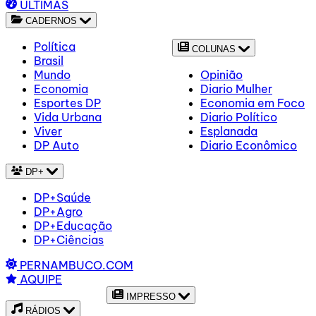
ÚLTIMAS
CADERNOS
Política
COLUNAS
Brasil
Mundo
Opinião
Economia
Diario Mulher
Esportes DP
Economia em Foco
Vida Urbana
Diario Político
Viver
Esplanada
DP Auto
Diario Econômico
DP+
DP+Saúde
DP+Agro
DP+Educação
DP+Ciências
PERNAMBUCO.COM
AQUIPE
IMPRESSO
RÁDIOS