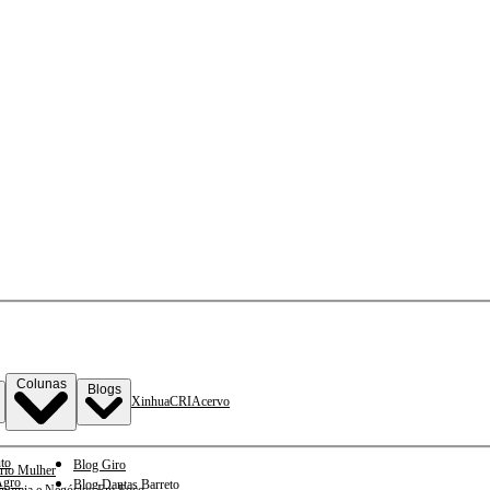
Colunas
Blogs
Xinhua
CRI
Acervo
to
Blog Giro
rio Mulher
gro
Blog Dantas Barreto