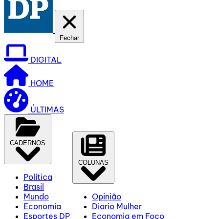
Fechar
DIGITAL
HOME
ÚLTIMAS
CADERNOS
COLUNAS
Política
Brasil
Mundo
Opinião
Economia
Diario Mulher
Esportes DP
Economia em Foco