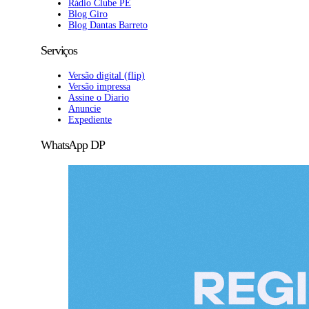
Rádio Clube PE
Blog Giro
Blog Dantas Barreto
Serviços
Versão digital (flip)
Versão impressa
Assine o Diario
Anuncie
Expediente
WhatsApp DP