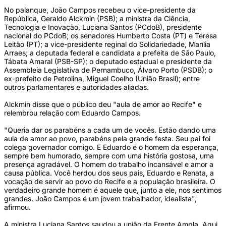
No palanque, João Campos recebeu o vice-presidente da
República, Geraldo Alckmin (PSB); a ministra da Ciência,
Tecnologia e Inovação, Luciana Santos (PCdoB), presidente
nacional do PCdoB; os senadores Humberto Costa (PT) e Teresa
Leitão (PT); a vice-presidente reginal do Solidariedade, Marília
Arraes; a deputada federal e candidata a prefeita de São Paulo,
Tábata Amaral (PSB-SP); o deputado estadual e presidente da
Assembleia Legislativa de Pernambuco, Álvaro Porto (PSDB); o
ex-prefeito de Petrolina, Miguel Coelho (União Brasil); entre
outros parlamentares e autoridades aliadas.
Alckmin disse que o público deu "aula de amor ao Recife" e
relembrou relação com Eduardo Campos.
"Queria dar os parabéns a cada um de vocês. Estão dando uma
aula de amor ao povo, parabéns pela grande festa. Seu pai foi
colega governador comigo. E Eduardo é o homem da esperança,
sempre bem humorado, sempre com uma história gostosa, uma
presença agradável. O homem do trabalho incansável e amor a
causa pública. Você herdou dos seus pais, Eduardo e Renata, a
vocação de servir ao povo do Recife e a população brasileira. O
verdadeiro grande homem é aquele que, junto a ele, nos sentimos
grandes. João Campos é um jovem trabalhador, idealista",
afirmou.
A ministra Luciana Santos saudou a união da Frente Ampla. Aqui,