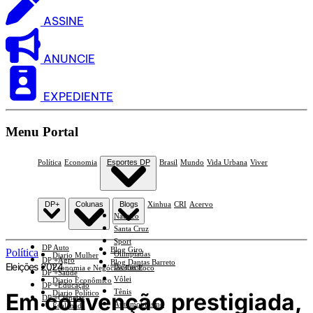
ASSINE
ANUNCIE
EXPEDIENTE
Menu Portal
Política
Economia
Esportes DP
Brasil
Mundo
Vida Urbana
Viver
DP+
Colunas
Blogs
Xinhua
CRI
Acervo
Náutico
Santa Cruz
Sport
DP Auto
Blog Giro
Política
Olimpíadas
Diario Mulher
DP +Agro
Blog Dantas Barreto
Eleições 2024
Basquete
Economia e Negócios Em Foco
DP +Saúde
Vôlei
Diario Econômico
DP +Educação
Tênis
Em convenção prestigiada,
Diario Político
DP +Ciências
Automobilismo
Esplanada