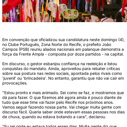
(Foto: Sandy James/DP)
Em convenção que oficializou sua candidatura neste domingo (4),
no Clube Português, Zona Norte do Recife, o prefeito João
Campos (PSB) reuniu aliados nacionais em palanque demonstra a
força da Frente Ampla - composta por doze partidos - na capital.
Em discurso, o gestor esbanjou confiança na reeleição e listou
conquistas do mandato. Ainda, aproveitou para rebater críticas
sobre sua postura nas redes sociais, apontada pelos rivais como
'juvenil' ou 'brincadeira'. No entanto, garantiu que não vai cair em
provocações.
"Estou pronto e mais animado. Sei como se faz, e mostramos que
dá para fazer. O que fizemos até agora ainda é pouco diante de
tudo que esse time vai fazer pelo Recife nos próximos anos.
Vamos seguir fazendo nossa parte. Vai chegar muita gente com
discurso fácil. Queria saber onde estavam essas pessoas nos dias
de chuva, quando eu estava botando a cara", declarou.
"Eu sei onde eu estava todos esses dias. Muita gente diz que