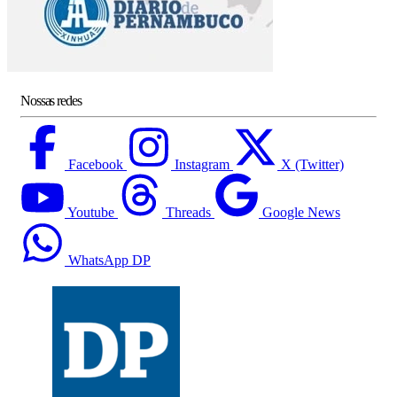
Nossas redes
Facebook
Instagram
X (Twitter)
Youtube
Threads
Google News
WhatsApp DP