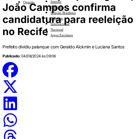
Interior
Opinião
João Campos confirma
Feminino
Seleção Brasileira
candidatura para reeleição
E-Sports
Internacional
no Recife
Nacional
Jogos Escolares
Prefeito dividiu palanque com Geraldo Alckmin e Luciana Santos
Publicado:
04/08/2024 às 09:06