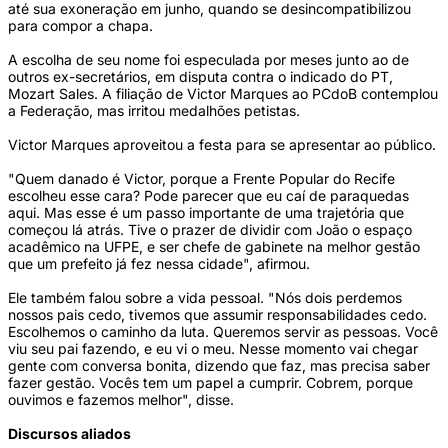
até sua exoneração em junho, quando se desincompatibilizou
para compor a chapa.
A escolha de seu nome foi especulada por meses junto ao de
outros ex-secretários, em disputa contra o indicado do PT,
Mozart Sales. A filiação de Victor Marques ao PCdoB contemplou
a Federação, mas irritou medalhões petistas.
Victor Marques aproveitou a festa para se apresentar ao público.
"Quem danado é Victor, porque a Frente Popular do Recife
escolheu esse cara? Pode parecer que eu caí de paraquedas
aqui. Mas esse é um passo importante de uma trajetória que
começou lá atrás. Tive o prazer de dividir com João o espaço
acadêmico na UFPE, e ser chefe de gabinete na melhor gestão
que um prefeito já fez nessa cidade", afirmou.
Ele também falou sobre a vida pessoal. "Nós dois perdemos
nossos pais cedo, tivemos que assumir responsabilidades cedo.
Escolhemos o caminho da luta. Queremos servir as pessoas. Você
viu seu pai fazendo, e eu vi o meu. Nesse momento vai chegar
gente com conversa bonita, dizendo que faz, mas precisa saber
fazer gestão. Vocês tem um papel a cumprir. Cobrem, porque
ouvimos e fazemos melhor", disse.
Discursos aliados