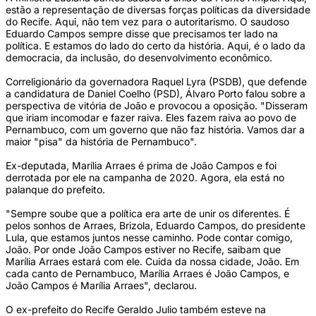
estão a representação de diversas forças políticas da diversidade
do Recife. Aqui, não tem vez para o autoritarismo. O saudoso
Eduardo Campos sempre disse que precisamos ter lado na
política. E estamos do lado do certo da história. Aqui, é o lado da
democracia, da inclusão, do desenvolvimento econômico.
Correligionário da governadora Raquel Lyra (PSDB), que defende
a candidatura de Daniel Coelho (PSD), Álvaro Porto falou sobre a
perspectiva de vitória de João e provocou a oposição. "Disseram
que iriam incomodar e fazer raiva. Eles fazem raiva ao povo de
Pernambuco, com um governo que não faz história. Vamos dar a
maior "pisa" da história de Pernambuco".
Ex-deputada, Marília Arraes é prima de João Campos e foi
derrotada por ele na campanha de 2020. Agora, ela está no
palanque do prefeito.
"Sempre soube que a política era arte de unir os diferentes. É
pelos sonhos de Arraes, Brizola, Eduardo Campos, do presidente
Lula, que estamos juntos nesse caminho. Pode contar comigo,
João. Por onde João Campos estiver no Recife, saibam que
Marília Arraes estará com ele. Cuida da nossa cidade, João. Em
cada canto de Pernambuco, Marília Arraes é João Campos, e
João Campos é Marília Arraes", declarou.
O ex-prefeito do Recife Geraldo Julio também esteve na