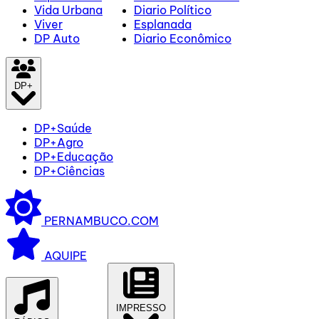
Vida Urbana
Diario Político
Viver
Esplanada
DP Auto
Diario Econômico
DP+
DP+Saúde
DP+Agro
DP+Educação
DP+Ciências
PERNAMBUCO.COM
AQUIPE
IMPRESSO