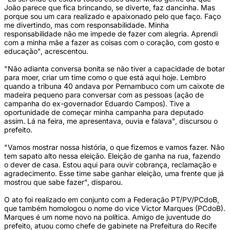
João parece que fica brincando, se diverte, faz dancinha. Mas
porque sou um cara realizado e apaixonado pelo que faço. Faço
me divertindo, mas com responsabilidade. Minha
responsabilidade não me impede de fazer com alegria. Aprendi
com a minha mãe a fazer as coisas com o coração, com gosto e
educação", acrescentou.
"Não adianta conversa bonita se não tiver a capacidade de botar
para moer, criar um time como o que está aqui hoje. Lembro
quando a tribuna 40 andava por Pernambuco com um caixote de
madeira pequeno para conversar com as pessoas (ação de
campanha do ex-governador Eduardo Campos). Tive a
oportunidade de começar minha campanha para deputado
assim. Lá na feira, me apresentava, ouvia e falava", discursou o
prefeito.
"Vamos mostrar nossa história, o que fizemos e vamos fazer. Não
tem sapato alto nessa eleição. Eleição de ganha na rua, fazendo
o dever de casa. Estou aqui para ouvir cobrança, reclamação e
agradecimento. Esse time sabe ganhar eleição, uma frente que já
mostrou que sabe fazer", disparou.
O ato foi realizado em conjunto com a Federação PT/PV/PCdoB,
que também homologou o nome do vice Victor Marques (PCdoB).
Marques é um nome novo na política. Amigo de juventude do
prefeito, atuou como chefe de gabinete na Prefeitura do Recife