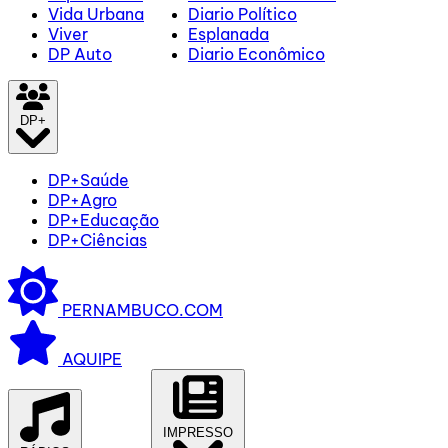
Vida Urbana
Diario Político
Viver
Esplanada
DP Auto
Diario Econômico
DP+
DP+Saúde
DP+Agro
DP+Educação
DP+Ciências
PERNAMBUCO.COM
AQUIPE
IMPRESSO