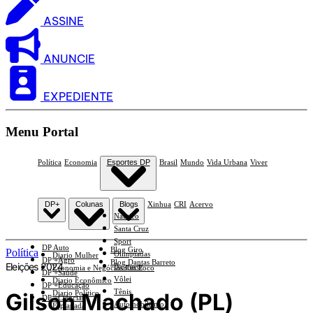
ASSINE
ANUNCIE
EXPEDIENTE
Menu Portal
Política
Economia
Esportes DP
Brasil
Mundo
Vida Urbana
Viver
DP+
Colunas
Blogs
Xinhua
CRI
Acervo
Náutico
Santa Cruz
Sport
DP Auto
Blog Giro
Política
Olimpíadas
Diario Mulher
DP +Agro
Blog Dantas Barreto
Eleições 2024
Basquete
Economia e Negócios Em Foco
DP +Saúde
Vôlei
Diario Econômico
DP +Educação
Tênis
Gilson Machado (PL)
Diario Político
DP +Ciências
Automobilismo
Esplanada