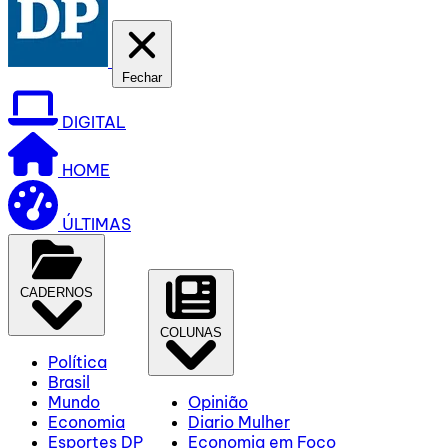
Fechar
DIGITAL
HOME
ÚLTIMAS
CADERNOS
COLUNAS
Política
Brasil
Mundo
Opinião
Economia
Diario Mulher
Esportes DP
Economia em Foco