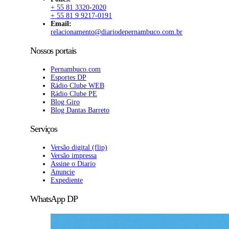
+ 55 81 3320-2020
+ 55 81 9 9217-0191
Email:
relacionamento@diariodepernambuco.com.br
Nossos portais
Pernambuco.com
Esportes DP
Rádio Clube WEB
Rádio Clube PE
Blog Giro
Blog Dantas Barreto
Serviços
Versão digital (flip)
Versão impressa
Assine o Diario
Anuncie
Expediente
WhatsApp DP