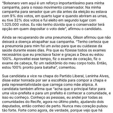
“Bolsonaro vem aqui é um reforço importantíssimo para minha 
campanha, para o nosso movimento conservador. Na minha 
campanha para senador que um dia antes da eleição eu estava 
com 9% dos votos, em quarto lugar e quando abriram as urnas, 
eu tive 32% dos votos e fui eleito em segundo lugar com 
1.325.000 votos. Eu não tenho dúvida que o conservador terá 
opção em quem depositar o voto dele”, afirmou o candidato.  
Ainda se recuperando de uma pneumonia, Gilson afirmou que não 
deixará a doença atrapalhar sua campanha. “Tenho certeza que 
a pneumonia para mim foi um aviso para que eu cuidasse da 
saúde durante esses dias. Pra que eu fizesse todos os exames 
necessários que eu precisava fazer e graças a Deus eu estou 
100%. Aproveitei esse tempo, fiz o exame de coração, fiz o 
exame de cabeça, fiz um radiotômio do meu corpo todo. Então, 
estou 100% pronto para batalha”, comentou.  
Sua candidata a vice na chapa do Partido Liberal, Leninha Alves, 
disse estar honrada por ser a escolhida para compor a chapa e 
pela representatividade que carrega como mãe atípica. A 
candidata também afirma que “acha que o principal fator para 
uma vice-prefeita e para um prefeito é conhecer a comunidade, e 
isso eu conheço. Conheço as pessoas, eu andei por todas as 
comunidades do Recife, agora no último pleito, ajudando dois 
deputados, então conheci de perto. Nunca meu coração pulsou 
tão forte. Forte como agora, de verdade, porque vejo que há 