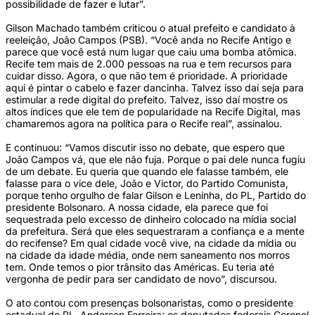
possibilidade de fazer e lutar”.  
Gilson Machado também criticou o atual prefeito e candidato à 
reeleição, João Campos (PSB). “Você anda no Recife Antigo e 
parece que você está num lugar que caiu uma bomba atômica. 
Recife tem mais de 2.000 pessoas na rua e tem recursos para 
cuidar disso. Agora, o que não tem é prioridade. A prioridade 
aqui é pintar o cabelo e fazer dancinha. Talvez isso daí seja para 
estimular a rede digital do prefeito. Talvez, isso daí mostre os 
altos índices que ele tem de popularidade na Recife Digital, mas 
chamaremos agora na política para o Recife real”, assinalou.   
E continuou: “Vamos discutir isso no debate, que espero que 
João Campos vá, que ele não fuja. Porque o pai dele nunca fugiu 
de um debate. Eu queria que quando ele falasse também, ele 
falasse para o vice dele, João e Victor, do Partido Comunista, 
porque tenho orgulho de falar Gilson e Leninha, do PL, Partido do 
presidente Bolsonaro. A nossa cidade, ela parece que foi 
sequestrada pelo excesso de dinheiro colocado na mídia social 
da prefeitura. Será que eles sequestraram a confiança e a mente 
do recifense? Em qual cidade você vive, na cidade da mídia ou 
na cidade da idade média, onde nem saneamento nos morros 
tem. Onde temos o pior trânsito das Américas. Eu teria até 
vergonha de pedir para ser candidato de novo”, discursou.   
O ato contou com presenças bolsonaristas, como o presidente 
estadual do PL, Anderson Ferreira; os deputados federais Coronel 