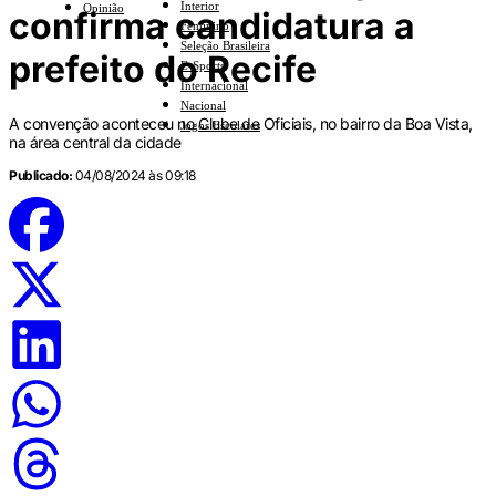
Interior
Opinião
confirma candidatura a
Feminino
Seleção Brasileira
prefeito do Recife
E-Sports
Internacional
Nacional
A convenção aconteceu no Clube de Oficiais, no bairro da Boa Vista,
Jogos Escolares
na área central da cidade
Publicado:
04/08/2024 às 09:18