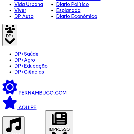
Vida Urbana
Diario Político
Viver
Esplanada
DP Auto
Diario Econômico
DP+
DP+Saúde
DP+Agro
DP+Educação
DP+Ciências
PERNAMBUCO.COM
AQUIPE
IMPRESSO