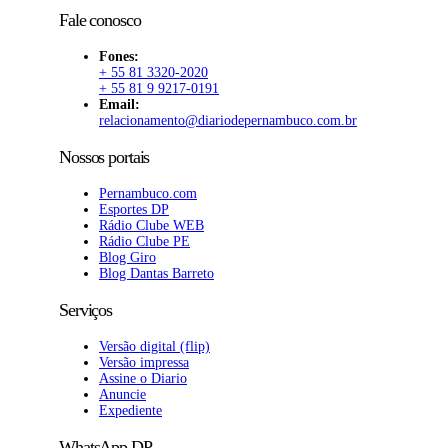
Fale conosco
Fones:
+ 55 81 3320-2020
+ 55 81 9 9217-0191
Email:
relacionamento@diariodepernambuco.com.br
Nossos portais
Pernambuco.com
Esportes DP
Rádio Clube WEB
Rádio Clube PE
Blog Giro
Blog Dantas Barreto
Serviços
Versão digital (flip)
Versão impressa
Assine o Diario
Anuncie
Expediente
WhatsApp DP