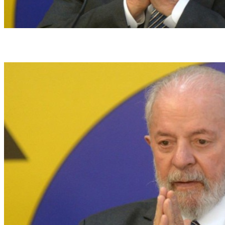
A medida assinada por Lula restabelece a comissão nos mesmos moldes previstos
de quando foi criada, em 1995 (Crédito: Ed Alves/CB/DA.Press)