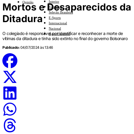
Interior
Opinião
Mortos e Desaparecidos da
Feminino
Seleção Brasileira
Ditadura
E-Sports
Internacional
Nacional
O colegiado é responsável por identificar e reconhecer a morte de
Jogos Escolares
vítimas da ditadura e tinha sido extinto no final do governo Bolsonaro
Publicado:
04/07/2024 às 13:46