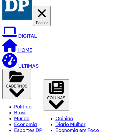
Fechar
DIGITAL
HOME
ÚLTIMAS
CADERNOS
COLUNAS
Política
Brasil
Mundo
Opinião
Economia
Diario Mulher
Esportes DP
Economia em Foco