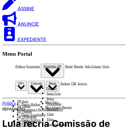
ASSINE
ANUNCIE
EXPEDIENTE
Menu Portal
Política
Economia
Esportes DP
Brasil
Mundo
Vida Urbana
Viver
DP+
Colunas
Blogs
Xinhua
CRI
Acervo
Náutico
Santa Cruz
Sport
DP Auto
Blog Giro
Política
Olimpíadas
Diario Mulher
DP +Agro
Blog Dantas Barreto
REPARAÇÃO
Basquete
Economia e Negócios Em Foco
DP +Saúde
Vôlei
Diario Econômico
DP +Educação
Tênis
Lula recria Comissão de
Diario Político
DP +Ciências
Automobilismo
Esplanada