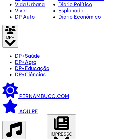
Vida Urbana
Diario Político
Viver
Esplanada
DP Auto
Diario Econômico
DP+
DP+Saúde
DP+Agro
DP+Educação
DP+Ciências
PERNAMBUCO.COM
AQUIPE
IMPRESSO