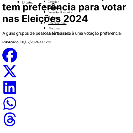
Interior
Opinião
tem preferência para votar
Feminino
Seleção Brasileira
nas Eleições 2024
E-Sports
Internacional
Nacional
Alguns grupos de pessoas têm direito à uma votação preferencial
Jogos Escolares
Publicado:
30/07/2024 às 12:31