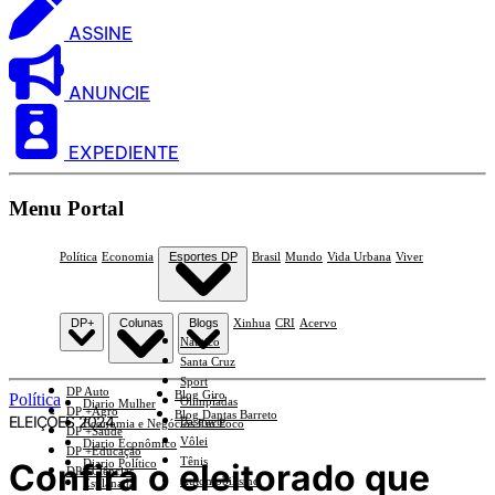
ASSINE
ANUNCIE
EXPEDIENTE
Menu Portal
Política
Economia
Esportes DP
Brasil
Mundo
Vida Urbana
Viver
DP+
Colunas
Blogs
Xinhua
CRI
Acervo
Náutico
Santa Cruz
Sport
DP Auto
Blog Giro
Política
Olimpíadas
Diario Mulher
DP +Agro
Blog Dantas Barreto
ELEIÇÕES 2024
Basquete
Economia e Negócios Em Foco
DP +Saúde
Vôlei
Diario Econômico
DP +Educação
Tênis
Confira o eleitorado que
Diario Político
DP +Ciências
Automobilismo
Esplanada