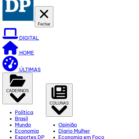
Fechar
DIGITAL
HOME
ÚLTIMAS
CADERNOS
COLUNAS
Política
Brasil
Mundo
Opinião
Economia
Diario Mulher
Esportes DP
Economia em Foco