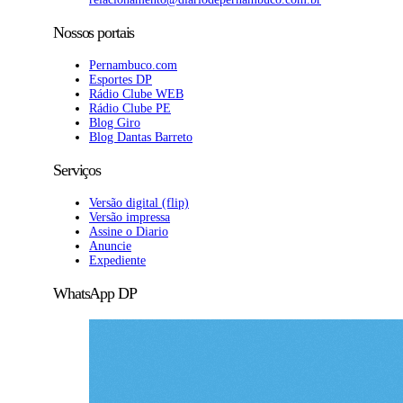
Nossos portais
Pernambuco.com
Esportes DP
Rádio Clube WEB
Rádio Clube PE
Blog Giro
Blog Dantas Barreto
Serviços
Versão digital (flip)
Versão impressa
Assine o Diario
Anuncie
Expediente
WhatsApp DP