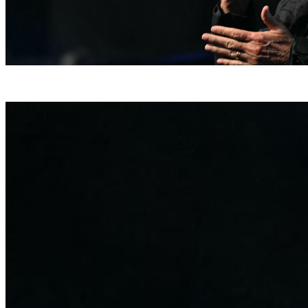
Bolsonaro foi esfaqueado na campanha eleitoral de 2018 (EVARISTO SA / AFP)