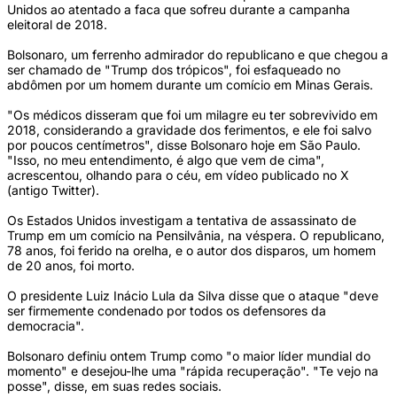
Unidos ao atentado a faca que sofreu durante a campanha
eleitoral de 2018.
Bolsonaro, um ferrenho admirador do republicano e que chegou a
ser chamado de "Trump dos trópicos", foi esfaqueado no
abdômen por um homem durante um comício em Minas Gerais.
"Os médicos disseram que foi um milagre eu ter sobrevivido em
2018, considerando a gravidade dos ferimentos, e ele foi salvo
por poucos centímetros", disse Bolsonaro hoje em São Paulo.
"Isso, no meu entendimento, é algo que vem de cima",
acrescentou, olhando para o céu, em vídeo publicado no X
(antigo Twitter).
Os Estados Unidos investigam a tentativa de assassinato de
Trump em um comício na Pensilvânia, na véspera. O republicano,
78 anos, foi ferido na orelha, e o autor dos disparos, um homem
de 20 anos, foi morto.
O presidente Luiz Inácio Lula da Silva disse que o ataque "deve
ser firmemente condenado por todos os defensores da
democracia".
Bolsonaro definiu ontem Trump como "o maior líder mundial do
momento" e desejou-lhe uma "rápida recuperação". "Te vejo na
posse", disse, em suas redes sociais.