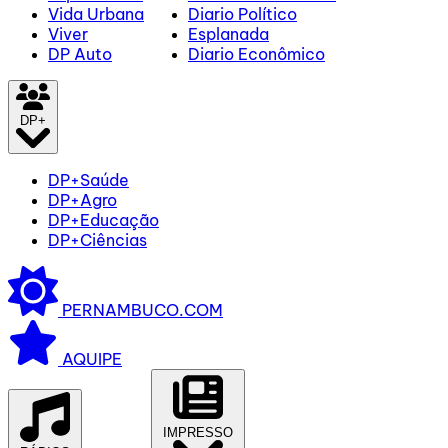
Vida Urbana
Diario Político
Viver
Esplanada
DP Auto
Diario Econômico
DP+
DP+Saúde
DP+Agro
DP+Educação
DP+Ciências
PERNAMBUCO.COM
AQUIPE
IMPRESSO