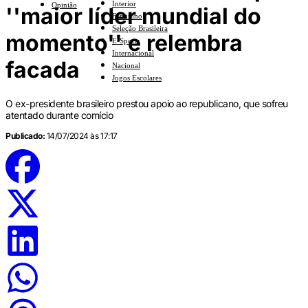
Interior
Opinião
''maior líder mundial do
Feminino
Seleção Brasileira
momento'' e relembra
E-Sports
Internacional
facada
Nacional
Jogos Escolares
O ex-presidente brasileiro prestou apoio ao republicano, que sofreu
atentado durante comício
Publicado:
14/07/2024 às 17:17