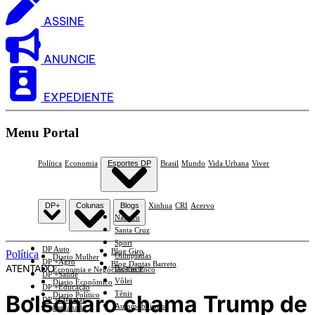
ASSINE
ANUNCIE
EXPEDIENTE
Menu Portal
Política
Economia
Esportes DP
Brasil
Mundo
Vida Urbana
Viver
DP+
Colunas
Blogs
Xinhua
CRI
Acervo
Náutico
Santa Cruz
Sport
DP Auto
Blog Giro
Política
Olimpíadas
Diario Mulher
DP +Agro
Blog Dantas Barreto
ATENTADO
Basquete
Economia e Negócios Em Foco
DP +Saúde
Vôlei
Diario Econômico
DP +Educação
Tênis
Bolsonaro chama Trump de
Diario Político
DP +Ciências
Automobilismo
Esplanada