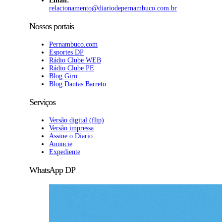
Email:
relacionamento@diariodepernambuco.com.br
Nossos portais
Pernambuco.com
Esportes DP
Rádio Clube WEB
Rádio Clube PE
Blog Giro
Blog Dantas Barreto
Serviços
Versão digital (flip)
Versão impressa
Assine o Diario
Anuncie
Expediente
WhatsApp DP