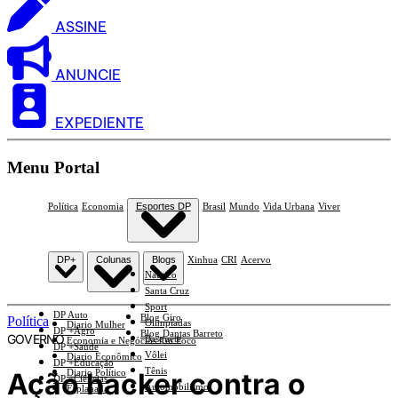
ASSINE
ANUNCIE
EXPEDIENTE
Menu Portal
Política
Economia
Esportes DP
Brasil
Mundo
Vida Urbana
Viver
DP+
Colunas
Blogs
Xinhua
CRI
Acervo
Náutico
Santa Cruz
Sport
DP Auto
Blog Giro
Política
Olimpíadas
Diario Mulher
DP +Agro
Blog Dantas Barreto
GOVERNO
Basquete
Economia e Negócios Em Foco
DP +Saúde
Vôlei
Diario Econômico
DP +Educação
Tênis
Ação hacker contra o
Diario Político
DP +Ciências
Automobilismo
Esplanada