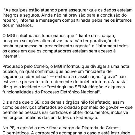
"As equipes estão atuando para assegurar que os dados estejam
íntegros e seguros. Ainda não há previsão para a conclusão do
reparo", informa a mensagem compartilhada pelos meios internos
dos ministérios.
O MGI solicitou aos funcionários que "diante da situação,
busquem soluções alternativas para não ter paralisação de
nenhum processo ou procedimento urgente" e "informem todos
os casos em que os computadores estejam sem acesso à
internet".
Procurado pelo Correio, o MGI informou que divulgaria uma nota
pública, na qual confirmou que houve um "incidente de
segurança cibernética" — embora a classificação "grave" não
estivesse presente, diferentemente do boletim interno. A pasta
diz que o incidente se "restringiu ao SEI Multiórgão e algumas
funcionalidades do Processo Eletrônico Nacional".
Diz ainda que o SEI dos demais órgãos não foi afetado, assim
como os serviços ofertados ao cidadão por meio do gov.br — que
permite às pessoas irar certidões e obter documentos, inclusive
em órgãos públicos das unidades da Federação.
Na PF, o episódio deve ficar a cargo da Diretoria de Crimes
Cibernérticos. A corporação acompanha o caso e está instruindo