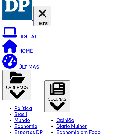
Fechar
DIGITAL
HOME
ÚLTIMAS
CADERNOS
COLUNAS
Política
Brasil
Mundo
Opinião
Economia
Diario Mulher
Esportes DP
Economia em Foco