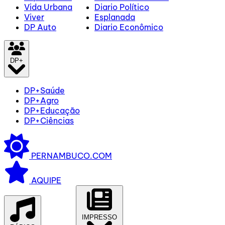
Vida Urbana
Diario Político
Viver
Esplanada
DP Auto
Diario Econômico
DP+
DP+Saúde
DP+Agro
DP+Educação
DP+Ciências
PERNAMBUCO.COM
AQUIPE
IMPRESSO