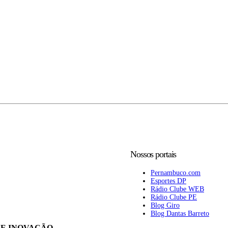
Nossos portais
Pernambuco.com
Esportes DP
Rádio Clube WEB
Rádio Clube PE
Blog Giro
Blog Dantas Barreto
 E INOVAÇÃO