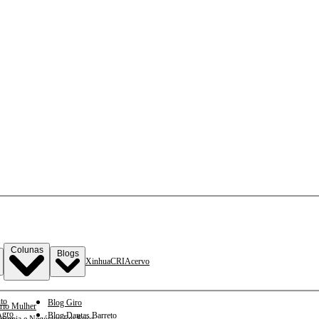
Colunas
Blogs
Xinhua
CRI
Acervo
to
Blog Giro
rio Mulher
gro
Blog Dantas Barreto