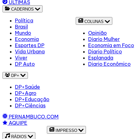
ÚLTIMAS
CADERNOS
Política
COLUNAS
Brasil
Mundo
Opinião
Economia
Diario Mulher
Esportes DP
Economia em Foco
Vida Urbana
Diario Político
Viver
Esplanada
DP Auto
Diario Econômico
DP+
DP+Saúde
DP+Agro
DP+Educação
DP+Ciências
PERNAMBUCO.COM
AQUIPE
IMPRESSO
RÁDIOS