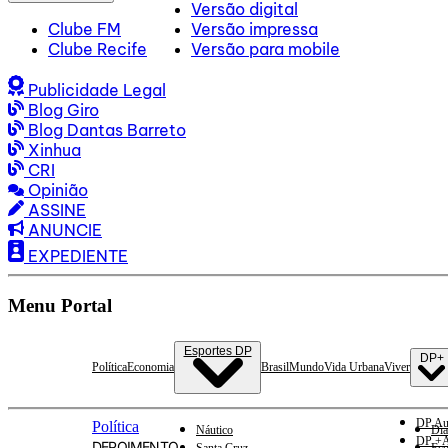
Versão digital
Clube FM
Versão impressa
Clube Recife
Versão para mobile
Publicidade Legal
Blog Giro
Blog Dantas Barreto
Xinhua
CRI
Opinião
ASSINE
ANUNCIE
EXPEDIENTE
Menu Portal
Esportes DP
DP+
Política
Economia
Brasil
Mundo
Vida Urbana
Viver
DP Au
Política
Náutico
Dia
DP +A
DEPOIMENTO