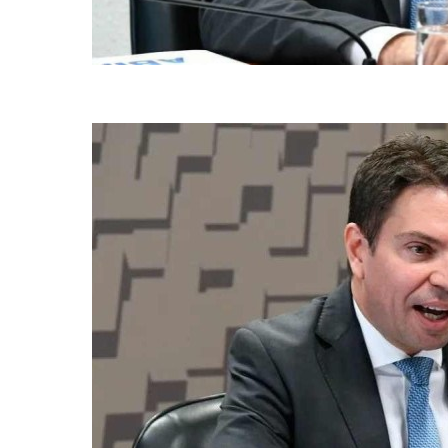
Deputado federal Alexandre Ramagem (PL-RJ) (foto: Marcos Oliveir