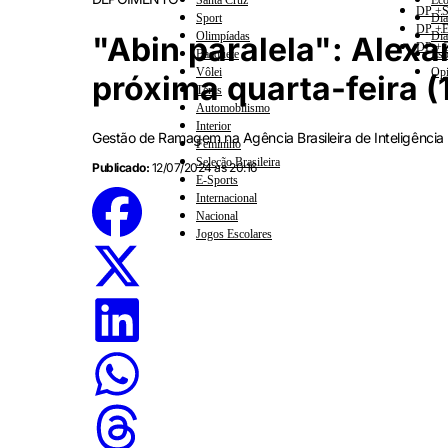
Santa Cruz
Eco
DP +S
Sport
Dia
DP +E
Olimpíadas
Dia
"Abin paralela": Alex
DP +C
Basquete
Esp
Vôlei
Opi
próxima quarta-feira (
Tênis
Automobilismo
Interior
Gestão de Ramagem na Agência Brasileira de Inteligência
Feminino
Seleção Brasileira
Publicado:
12/07/2024 às 20:16
E-Sports
Internacional
Nacional
Jogos Escolares