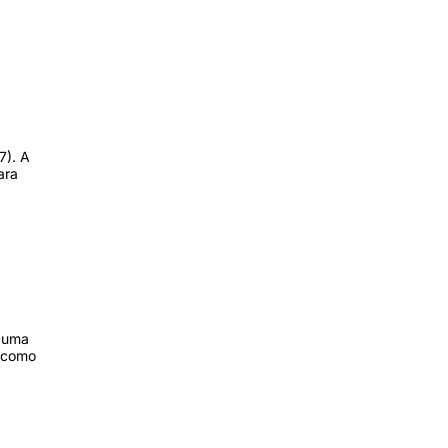
7). A
ara
, uma
, como