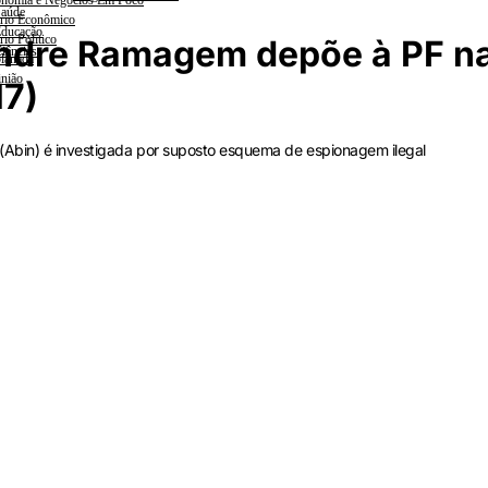
nomia e Negócios Em Foco
aúde
rio Econômico
ducação
rio Político
andre Ramagem depõe à PF n
iências
lanada
nião
17)
 (Abin) é investigada por suposto esquema de espionagem ilegal