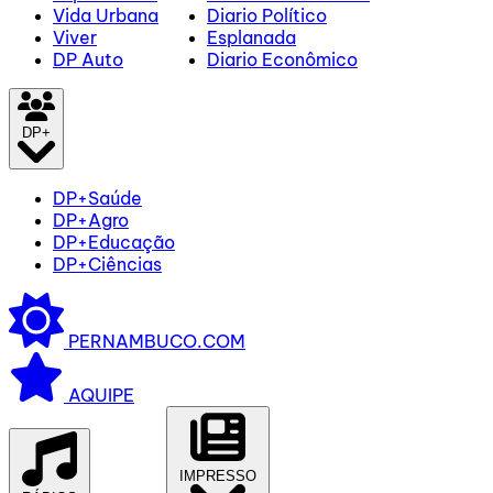
Vida Urbana
Diario Político
Viver
Esplanada
DP Auto
Diario Econômico
DP+
DP+Saúde
DP+Agro
DP+Educação
DP+Ciências
PERNAMBUCO.COM
AQUIPE
IMPRESSO