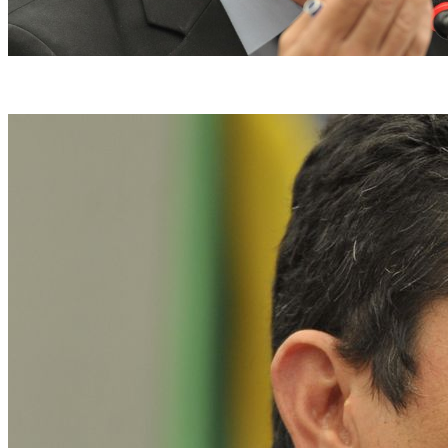
Senador Sergio Moro (União-PR) (foto: Fabio Rodrigues Pozzebom/Agência Brasil)