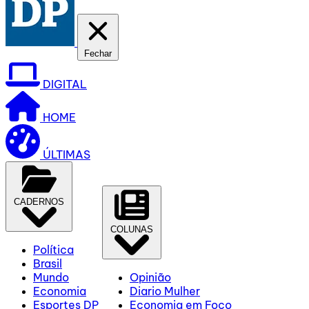
Fechar
DIGITAL
HOME
ÚLTIMAS
CADERNOS
COLUNAS
Política
Brasil
Mundo
Opinião
Economia
Diario Mulher
Esportes DP
Economia em Foco