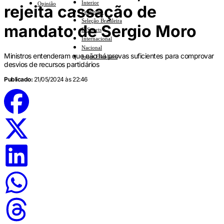
Interior
Opinião
rejeita cassação de
Feminino
Seleção Brasileira
mandato de Sergio Moro
E-Sports
Internacional
Nacional
Ministros entenderam que não há provas suficientes para comprovar
Jogos Escolares
desvios de recursos partidários
Publicado:
21/05/2024 às 22:46