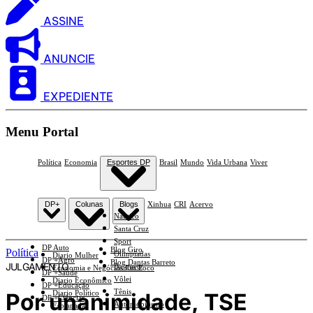
ASSINE
ANUNCIE
EXPEDIENTE
Menu Portal
Política
Economia
Esportes DP
Brasil
Mundo
Vida Urbana
Viver
DP+
Colunas
Blogs
Xinhua
CRI
Acervo
Náutico
Santa Cruz
Sport
DP Auto
Blog Giro
Política
Olimpíadas
Diario Mulher
DP +Agro
Blog Dantas Barreto
JULGAMENTO
Basquete
Economia e Negócios Em Foco
DP +Saúde
Vôlei
Diario Econômico
DP +Educação
Tênis
Por unanimidade, TSE
Diario Político
DP +Ciências
Automobilismo
Esplanada