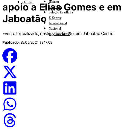
Interior
Opinião
apoio a Elias Gomes e em
Feminino
Seleção Brasileira
Jaboatão
E-Sports
Internacional
Nacional
Evento foi realizado, neste sábado (25), em Jaboatão Centro
Jogos Escolares
Publicado:
25/05/2024 às 17:08