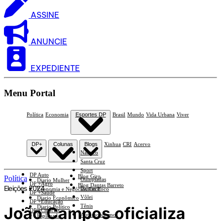
ASSINE
ANUNCIE
EXPEDIENTE
Menu Portal
Política
Economia
Esportes DP
Brasil
Mundo
Vida Urbana
Viver
DP+
Colunas
Blogs
Xinhua
CRI
Acervo
Náutico
Santa Cruz
Sport
DP Auto
Blog Giro
Política
Olimpíadas
Diario Mulher
DP +Agro
Blog Dantas Barreto
Eleições 2024
Basquete
Economia e Negócios Em Foco
DP +Saúde
Vôlei
Diario Econômico
DP +Educação
Tênis
João Campos oficializa
Diario Político
DP +Ciências
Automobilismo
Esplanada