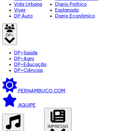
Vida Urbana
Diario Político
Viver
Esplanada
DP Auto
Diario Econômico
DP+
DP+Saúde
DP+Agro
DP+Educação
DP+Ciências
PERNAMBUCO.COM
AQUIPE
IMPRESSO