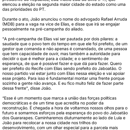
elencou a eleição na segunda maior cidade do estado como uma
das prioridades do PT.
Durante o ato, João anunciou o nome do advogado Rafael Arruda
(MDB) para a vaga na vice de Elias, e disse que irá se engajar
pessoalmente na pré-campanha do aliado.
"A pré-campanha de Elias vai ser pautada por dois pilares: a
saudade que o povo tem do tempo em que ele foi prefeito, de um
gestor que comanda e não apenas é comandado, de uma pessoa
que tem capacidade de ouvir, mas também a autoridade para
decidir o que é melhor para a cidade; e o sentimento de
esperança, de que é possível fazer e que dá para fazer. Quero
ser prefeito do Recife com Elias sendo prefeito do Jaboatão. O
nosso partido vai estar junto com Elias nessa eleição e vai apoiar
esse projeto. Para isso é fundamental montar uma frente porque
sozinho a gente não avança. E eu fico muito feliz de fazer parte
dessa frente", disse João.
“Esse é um momento que marca a união das forças políticas
democráticas e de um time que acredita no poder da
reconstrução. É chegada a hora de voltarmos nossos olhos para o
futuro e somarmos esforços pela esperança do povo do Jaboatão
dos Guararapes. Caminharemos diuturnamente ao lado de Lula e
João para recolocar a nossa cidade nos trilhos do
desenvolvimento, com um olhar especial para a parcela mais