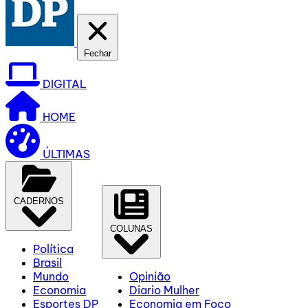
Fechar
DIGITAL
HOME
ÚLTIMAS
CADERNOS
COLUNAS
Política
Brasil
Mundo
Opinião
Economia
Diario Mulher
Esportes DP
Economia em Foco