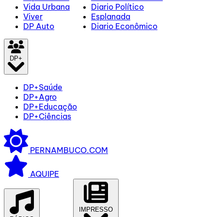
Vida Urbana
Diario Político
Viver
Esplanada
DP Auto
Diario Econômico
DP+
DP+Saúde
DP+Agro
DP+Educação
DP+Ciências
PERNAMBUCO.COM
AQUIPE
IMPRESSO