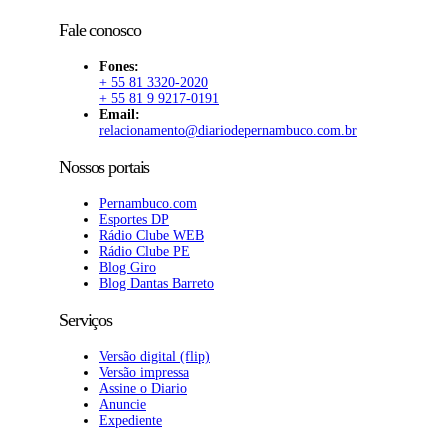
Fale conosco
Fones:
+ 55 81 3320-2020
+ 55 81 9 9217-0191
Email:
relacionamento@diariodepernambuco.com.br
Nossos portais
Pernambuco.com
Esportes DP
Rádio Clube WEB
Rádio Clube PE
Blog Giro
Blog Dantas Barreto
Serviços
Versão digital (flip)
Versão impressa
Assine o Diario
Anuncie
Expediente