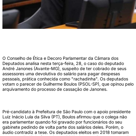
Em 2019, Janones foi filmado por assessores pedindo repasse do salário para
ajudar pagar as contas da campanha à prefeitura (Renato Araújo/Câmara dos
Deputados)
O Conselho de Ética e Decoro Parlamentar da Câmara dos
Deputados analisa nesta terça-feira, 28, o caso do deputado
André Janones (Avante-MG), suspeito de ter cobrado de seus
assessores uma devolutiva do salário para pagar despesas
pessoais, prática conhecida como "rachadinha". Os deputados
votam o parecer de Guilherme Boulos (PSOL-SP), que opinou pelo
arquivamento do processo de cassação de Janones.
Pré-candidato à Prefeitura de São Paulo com o apoio presidente
Luiz Inácio Lula da Silva (PT), Boulos afirmou que o colega não
era parlamentar quando foi gravado por funcionários do seu
gabinete pedindo de volta parte dos salários deles. Porém, o
áudio contradiz a tese. Os deputados eleitos em 2018 tomaram