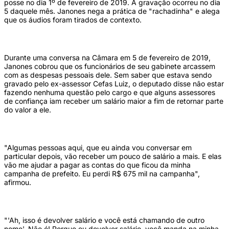
posse no dia 1º de fevereiro de 2019. A gravação ocorreu no dia
5 daquele mês. Janones nega a prática de "rachadinha" e alega
que os áudios foram tirados de contexto.
Durante uma conversa na Câmara em 5 de fevereiro de 2019,
Janones cobrou que os funcionários de seu gabinete arcassem
com as despesas pessoais dele. Sem saber que estava sendo
gravado pelo ex-assessor Cefas Luiz, o deputado disse não estar
fazendo nenhuma questão pelo cargo e que alguns assessores
de confiança iam receber um salário maior a fim de retornar parte
do valor a ele.
"Algumas pessoas aqui, que eu ainda vou conversar em
particular depois, vão receber um pouco de salário a mais. E elas
vão me ajudar a pagar as contas do que ficou da minha
campanha de prefeito. Eu perdi R$ 675 mil na campanha",
afirmou.
"'Ah, isso é devolver salário e você está chamando de outro
nome'. Não é! Porque eu devolver salário, você manda na minha