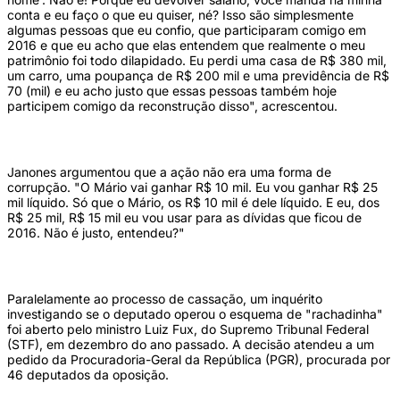
conta e eu faço o que eu quiser, né? Isso são simplesmente
algumas pessoas que eu confio, que participaram comigo em
2016 e que eu acho que elas entendem que realmente o meu
patrimônio foi todo dilapidado. Eu perdi uma casa de R$ 380 mil,
um carro, uma poupança de R$ 200 mil e uma previdência de R$
70 (mil) e eu acho justo que essas pessoas também hoje
participem comigo da reconstrução disso", acrescentou.
Janones argumentou que a ação não era uma forma de
corrupção. "O Mário vai ganhar R$ 10 mil. Eu vou ganhar R$ 25
mil líquido. Só que o Mário, os R$ 10 mil é dele líquido. E eu, dos
R$ 25 mil, R$ 15 mil eu vou usar para as dívidas que ficou de
2016. Não é justo, entendeu?"
Paralelamente ao processo de cassação, um inquérito
investigando se o deputado operou o esquema de "rachadinha"
foi aberto pelo ministro Luiz Fux, do Supremo Tribunal Federal
(STF), em dezembro do ano passado. A decisão atendeu a um
pedido da Procuradoria-Geral da República (PGR), procurada por
46 deputados da oposição.