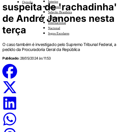
Interior
Opinião
suspeita de 'rachadinha'
Feminino
Seleção Brasileira
de André Janones nesta
E-Sports
Internacional
terça
Nacional
Jogos Escolares
O caso também é investigado pelo Supremo Tribunal Federal, a
pedido da Procuradoria Geral da República
Publicado:
28/05/2024 às 11:53