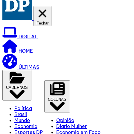
Fechar
DIGITAL
HOME
ÚLTIMAS
CADERNOS
COLUNAS
Política
Brasil
Mundo
Opinião
Economia
Diario Mulher
Esportes DP
Economia em Foco