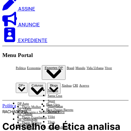
ASSINE
ANUNCIE
EXPEDIENTE
Menu Portal
Política
Economia
Esportes DP
Brasil
Mundo
Vida Urbana
Viver
DP+
Colunas
Blogs
Xinhua
CRI
Acervo
Náutico
Santa Cruz
Sport
DP Auto
Blog Giro
Política
Olimpíadas
Diario Mulher
DP +Agro
Blog Dantas Barreto
RACHADINHA
Basquete
Economia e Negócios Em Foco
DP +Saúde
Vôlei
Diario Econômico
DP +Educação
Tênis
Conselho de Ética analisa
Diario Político
DP +Ciências
Automobilismo
Esplanada