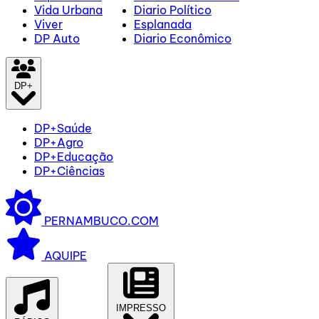
Vida Urbana
Diario Político
Viver
Esplanada
DP Auto
Diario Econômico
DP+
DP+Saúde
DP+Agro
DP+Educação
DP+Ciências
PERNAMBUCO.COM
AQUIPE
IMPRESSO