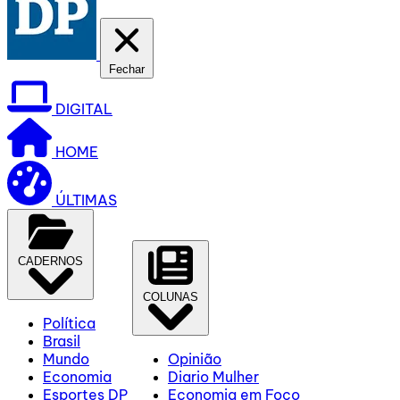
Fechar
DIGITAL
HOME
ÚLTIMAS
CADERNOS
COLUNAS
Política
Brasil
Mundo
Opinião
Economia
Diario Mulher
Esportes DP
Economia em Foco