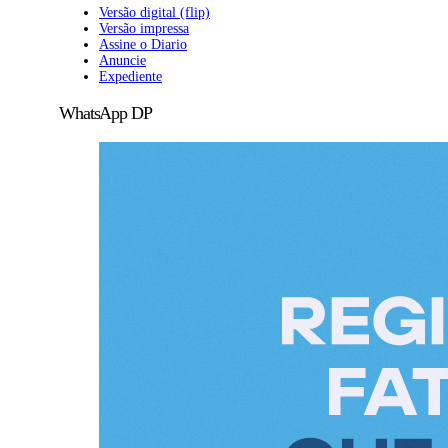
Versão digital (flip)
Versão impressa
Assine o Diario
Anuncie
Expediente
WhatsApp DP