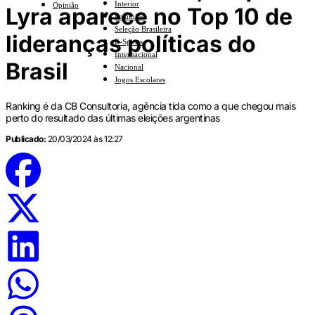
Interior
Opinião
Lyra aparece no Top 10 de
Feminino
Seleção Brasileira
lideranças políticas do
E-Sports
Internacional
Brasil
Nacional
Jogos Escolares
Ranking é da CB Consultoria, agência tida como a que chegou mais
perto do resultado das últimas eleições argentinas
Publicado:
20/03/2024 às 12:27