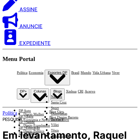
ASSINE
ANUNCIE
EXPEDIENTE
Menu Portal
Política
Economia
Esportes DP
Brasil
Mundo
Vida Urbana
Viver
DP+
Colunas
Blogs
Xinhua
CRI
Acervo
Náutico
Santa Cruz
Sport
DP Auto
Blog Giro
Política
Olimpíadas
Diario Mulher
DP +Agro
Blog Dantas Barreto
PESQUISA
Basquete
Economia e Negócios Em Foco
DP +Saúde
Vôlei
Diario Econômico
DP +Educação
Tênis
Em levantamento, Raquel
Diario Político
DP +Ciências
Automobilismo
Esplanada