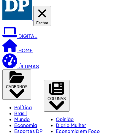
Fechar
DIGITAL
HOME
ÚLTIMAS
CADERNOS
COLUNAS
Política
Brasil
Mundo
Opinião
Economia
Diario Mulher
Esportes DP
Economia em Foco