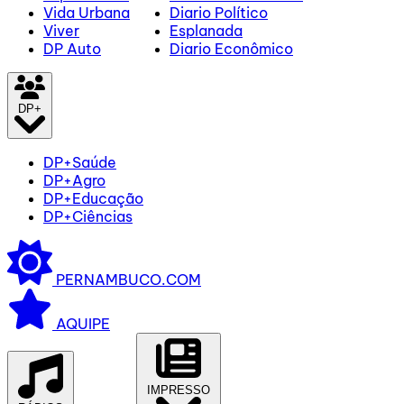
Vida Urbana
Diario Político
Viver
Esplanada
DP Auto
Diario Econômico
DP+
DP+Saúde
DP+Agro
DP+Educação
DP+Ciências
PERNAMBUCO.COM
AQUIPE
IMPRESSO