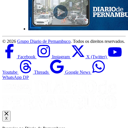
©
2026
Grupo Diario de Pernambuco
. Todos os direitos reservados.
Facebook
Instagram
X (Twitter)
Youtube
Threads
Google News
WhatsApp DP
X