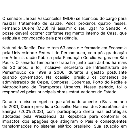
(Foto: Divulgação)
O senador Jarbas Vasconcelos (MDB) se licenciou do cargo para
realizar tratamento de saúde. Pelos próximos quatro meses,
Fernando Dueire (MDB) irá assumir o seu lugar no Senado. A
posse deverá ocorrer conforme regimento interno da Casa, que
estipula a convocação pela presidência.
Natural do Recife, Dueire tem 63 anos e é formado em Economia
pela Universidade Federal de Pernambuco, com pós-graduação
em Administração Pública pela Fundação Getúlio Vargas em São
Paulo. O senador temporário trabalha junto com Jarbas há mais
de 20 anos, e foi, inclusive, secretário de Infraestrutura de
Pernambuco de 1999 a 2006, durante a gestão postulante
quando governador. Na ocasião, presidiu os conselhos de
administração da Celpe, Compesa, Copergás, Porto do Recife e
Metropolitano de Transportes Urbanos. Nesse período, foi o
responsável pelas principais obras estruturadoras do Estado.
Durante a crise energética que afetou duramente o Brasil no ano
de 2001, Dueire presidiu o Conselho Nacional dos Secretários de
Energia (2001/2003), com participação direta nas estratégias
adotadas pela Presidência da República para contornar os
impactos dos apagões que atingiram o País e consequentes
transformações no sistema elétrico brasileiro. Sua atuação em