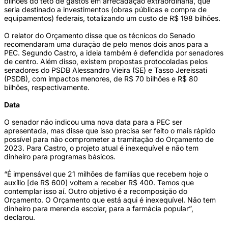
bilhões do teto de gastos em arrecadação extraordinária, que
seria destinado a investimentos (obras públicas e compra de
equipamentos) federais, totalizando um custo de R$ 198 bilhões.
O relator do Orçamento disse que os técnicos do Senado
recomendaram uma duração de pelo menos dois anos para a
PEC. Segundo Castro, a ideia também é defendida por senadores
de centro. Além disso, existem propostas protocoladas pelos
senadores do PSDB Alessandro Vieira (SE) e Tasso Jereissati
(PSDB), com impactos menores, de R$ 70 bilhões e R$ 80
bilhões, respectivamente.
Data
O senador não indicou uma nova data para a PEC ser
apresentada, mas disse que isso precisa ser feito o mais rápido
possível para não comprometer a tramitação do Orçamento de
2023. Para Castro, o projeto atual é inexequível e não tem
dinheiro para programas básicos.
“É impensável que 21 milhões de famílias que recebem hoje o
auxílio [de R$ 600] voltem a receber R$ 400. Temos que
contemplar isso aí. Outro objetivo é a recomposição do
Orçamento. O Orçamento que está aqui é inexequível. Não tem
dinheiro para merenda escolar, para a farmácia popular”,
declarou.