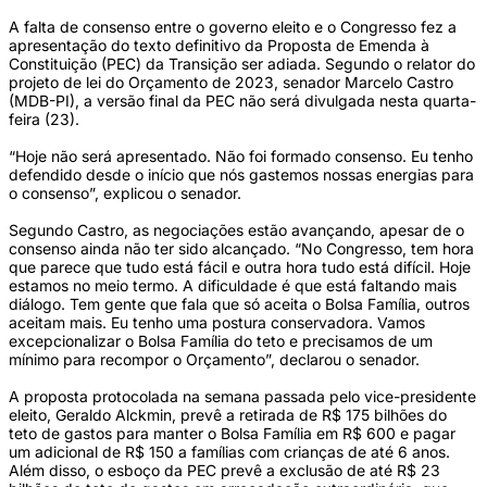
A falta de consenso entre o governo eleito e o Congresso fez a
apresentação do texto definitivo da Proposta de Emenda à
Constituição (PEC) da Transição ser adiada. Segundo o relator do
projeto de lei do Orçamento de 2023, senador Marcelo Castro
(MDB-PI), a versão final da PEC não será divulgada nesta quarta-
feira (23).
“Hoje não será apresentado. Não foi formado consenso. Eu tenho
defendido desde o início que nós gastemos nossas energias para
o consenso”, explicou o senador.
Segundo Castro, as negociações estão avançando, apesar de o
consenso ainda não ter sido alcançado. “No Congresso, tem hora
que parece que tudo está fácil e outra hora tudo está difícil. Hoje
estamos no meio termo. A dificuldade é que está faltando mais
diálogo. Tem gente que fala que só aceita o Bolsa Família, outros
aceitam mais. Eu tenho uma postura conservadora. Vamos
excepcionalizar o Bolsa Família do teto e precisamos de um
mínimo para recompor o Orçamento”, declarou o senador.
A proposta protocolada na semana passada pelo vice-presidente
eleito, Geraldo Alckmin, prevê a retirada de R$ 175 bilhões do
teto de gastos para manter o Bolsa Família em R$ 600 e pagar
um adicional de R$ 150 a famílias com crianças de até 6 anos.
Além disso, o esboço da PEC prevê a exclusão de até R$ 23