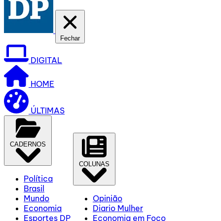
Fechar
DIGITAL
HOME
ÚLTIMAS
CADERNOS
COLUNAS
Política
Brasil
Mundo
Opinião
Economia
Diario Mulher
Esportes DP
Economia em Foco