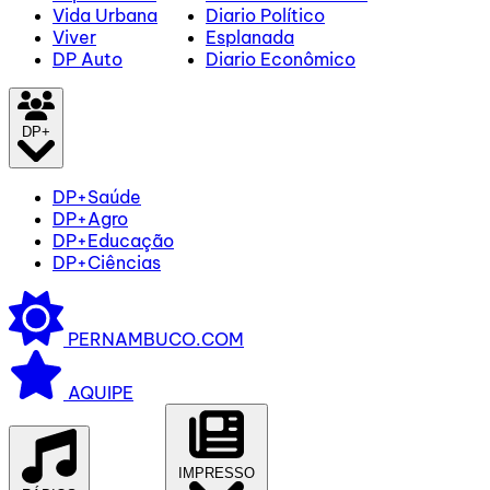
Vida Urbana
Diario Político
Viver
Esplanada
DP Auto
Diario Econômico
DP+
DP+Saúde
DP+Agro
DP+Educação
DP+Ciências
PERNAMBUCO.COM
AQUIPE
IMPRESSO