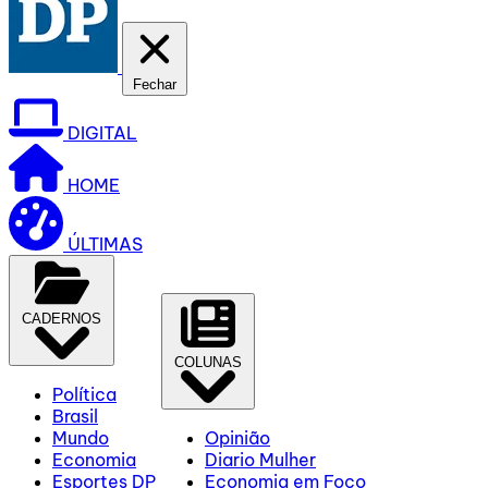
Fechar
DIGITAL
HOME
ÚLTIMAS
CADERNOS
COLUNAS
Política
Brasil
Mundo
Opinião
Economia
Diario Mulher
Esportes DP
Economia em Foco