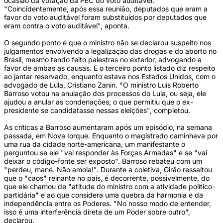
ocasião da votação da PEC do voto auditável.
"Coincidentemente, após essa reunião, deputados que eram a
favor do voto auditável foram substituídos por deputados que
eram contra o voto auditável", aponta.
O segundo ponto é que o ministro não se declarou suspeito nos
julgamentos envolvendo a legalização das drogas e do aborto no
Brasil, mesmo tendo feito palestras no exterior, advogando a
favor de ambas as causas. E o terceiro ponto listado diz respeito
ao jantar reservado, enquanto estava nos Estados Unidos, com o
advogado de Lula, Cristiano Zanin. "O ministro Luís Roberto
Barroso votou na anulação dos processos do Lula, ou seja, ele
ajudou a anular as condenações, o que permitiu que o ex-
presidente se candidatasse nessas eleições", completou.
As críticas a Barroso aumentaram após um episódio, na semana
passada, em Nova Iorque. Enquanto o magistrado caminhava por
uma rua da cidade norte-americana, um manifestante o
perguntou se ele "vai responder às Forças Armadas" e se "vai
deixar o código-fonte ser exposto". Barroso rebateu com um
"perdeu, mané. Não amola!". Durante a coletiva, Girão ressaltou
que o "caos" reinante no país, é decorrente, possivelmente, do
que ele chamou de "atitude do ministro com a atividade político-
partidária" e ao que considera uma quebra da harmonia e da
independência entre os Poderes. "No nosso modo de entender,
isso é uma interferência direta de um Poder sobre outro",
declarou.