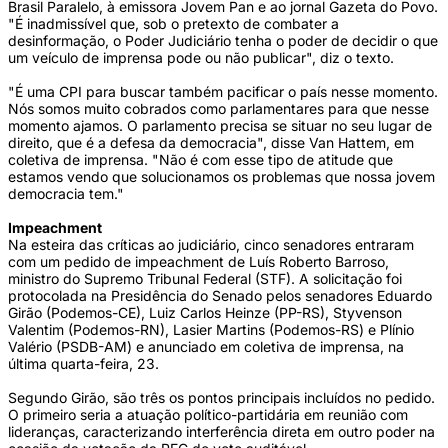
Brasil Paralelo, à emissora Jovem Pan e ao jornal Gazeta do Povo.
"É inadmissível que, sob o pretexto de combater a
desinformação, o Poder Judiciário tenha o poder de decidir o que
um veículo de imprensa pode ou não publicar", diz o texto.
"É uma CPI para buscar também pacificar o país nesse momento.
Nós somos muito cobrados como parlamentares para que nesse
momento ajamos. O parlamento precisa se situar no seu lugar de
direito, que é a defesa da democracia", disse Van Hattem, em
coletiva de imprensa. "Não é com esse tipo de atitude que
estamos vendo que solucionamos os problemas que nossa jovem
democracia tem."
Impeachment
Na esteira das críticas ao judiciário, cinco senadores entraram
com um pedido de impeachment de Luís Roberto Barroso,
ministro do Supremo Tribunal Federal (STF). A solicitação foi
protocolada na Presidência do Senado pelos senadores Eduardo
Girão (Podemos-CE), Luiz Carlos Heinze (PP-RS), Styvenson
Valentim (Podemos-RN), Lasier Martins (Podemos-RS) e Plínio
Valério (PSDB-AM) e anunciado em coletiva de imprensa, na
última quarta-feira, 23.
Segundo Girão, são três os pontos principais incluídos no pedido.
O primeiro seria a atuação político-partidária em reunião com
lideranças, caracterizando interferência direta em outro poder na