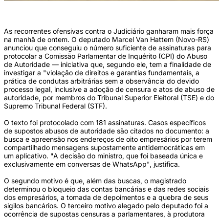
(Foto: Paulo Sergio/Câmara dos Deputados)
As recorrentes ofensivas contra o Judiciário ganharam mais força
na manhã de ontem. O deputado Marcel Van Hattem (Novo-RS)
anunciou que conseguiu o número suficiente de assinaturas para
protocolar a Comissão Parlamentar de Inquérito (CPI) do Abuso
de Autoridade — iniciativa que, segundo ele, tem a finalidade de
investigar a "violação de direitos e garantias fundamentais, a
prática de condutas arbitrárias sem a observância do devido
processo legal, inclusive a adoção de censura e atos de abuso de
autoridade, por membros do Tribunal Superior Eleitoral (TSE) e do
Supremo Tribunal Federal (STF).
O texto foi protocolado com 181 assinaturas. Casos específicos
de supostos abusos de autoridade são citados no documento: a
busca e apreensão nos endereços de oito empresários por terem
compartilhado mensagens supostamente antidemocráticas em
um aplicativo. "A decisão do ministro, que foi baseada única e
exclusivamente em conversas de WhatsApp", justifica.
O segundo motivo é que, além das buscas, o magistrado
determinou o bloqueio das contas bancárias e das redes sociais
dos empresários, a tomada de depoimentos e a quebra de seus
sigilos bancários. O terceiro motivo alegado pelo deputado foi a
ocorrência de supostas censuras a parlamentares, à produtora