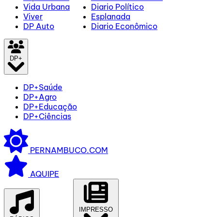
Vida Urbana
Diario Político
Viver
Esplanada
DP Auto
Diario Econômico
DP+
DP+Saúde
DP+Agro
DP+Educação
DP+Ciências
PERNAMBUCO.COM
AQUIPE
IMPRESSO