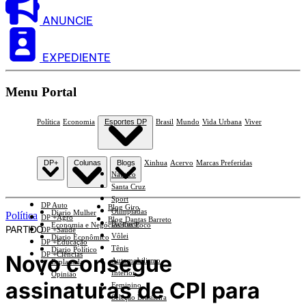
ANUNCIE
EXPEDIENTE
Menu Portal
Política
Economia
Esportes DP
Brasil
Mundo
Vida Urbana
Viver
DP+
Colunas
Blogs
Xinhua
Acervo
Marcas Preferidas
Náutico
Santa Cruz
Sport
DP Auto
Blog Giro
Olimpíadas
Diario Mulher
Política
DP +Agro
Blog Dantas Barreto
Basquete
Economia e Negócios Em Foco
PARTIDO
DP +Saúde
Vôlei
Diario Econômico
DP +Educação
Tênis
Diario Político
DP +Ciências
Novo consegue
Automobilismo
Esplanada
Interior
Opinião
assinaturas de CPI para
Feminino
Seleção Brasileira