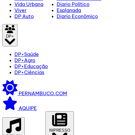
Vida Urbana
Diario Político
Viver
Esplanada
DP Auto
Diario Econômico
DP+
DP+Saúde
DP+Agro
DP+Educação
DP+Ciências
PERNAMBUCO.COM
AQUIPE
IMPRESSO