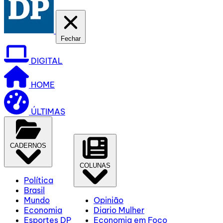
Fechar
DIGITAL
HOME
ÚLTIMAS
CADERNOS
COLUNAS
Política
Brasil
Mundo
Opinião
Economia
Diario Mulher
Esportes DP
Economia em Foco