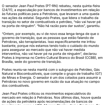
O senador Jean Paul Prates (PT-RN) rebateu, nesta quinta-feira
(24/11), a especulação por bancos de investimentos em relação
às futuras políticas para a Petrobras, que levaram a uma queda
nas ações da estatal. Segundo Prates, que lidera o trabalho da
transição no setor de combustíveis e petróleo, “não vai haver pé
na porta de ninguém”. “Não há razão para dar sustos”, garantiu.
“Ontem, por exemplo, eu vi de novo essa lenga-lenga de que o
governo de transição, que as pessoas que estão falando de
Petrobras, são terraplanistas. Isso especificamente me irritou
bastante, porque nós estamos tendo todo o cuidado do mundo
para assegurar ao mercado que não vai haver medida
interventiva, não vai haver pé na porta de ninguém”, declarou
Prates à imprensa no Centro Cultural Branco do Brasil (CCBB), em
Brasília, sede do governo de transição.
Prates reuniu-se nesta manhã com o subgrupo de Petróleo, Gás
Natural e Biocombustíveis, que compõe o grupo de trabalho (GT)
de Minas e Energia. O senador é um dos cotados para assumir a
Petrobras no novo governo em razão da sua atuação no campo
dos combustíveis.
Jean Paul Prates criticou os movimentos especulativos do
mercado em relação à Petrobras. Nos últimos dias, houve queda
de ações da petroleira após recomendações de bancos de