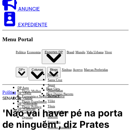
ANUNCIE
EXPEDIENTE
Menu Portal
Política
Economia
Esportes DP
Brasil
Mundo
Vida Urbana
Viver
DP+
Colunas
Blogs
Xinhua
Acervo
Marcas Preferidas
Náutico
Santa Cruz
Sport
DP Auto
Blog Giro
Olimpíadas
Diario Mulher
Política
DP +Agro
Blog Dantas Barreto
Basquete
Economia e Negócios Em Foco
SENADOR
DP +Saúde
Vôlei
Diario Econômico
DP +Educação
Tênis
Diario Político
DP +Ciências
'Não vai haver pé na porta
Automobilismo
Esplanada
Interior
Opinião
de ninguém', diz Prates
Feminino
Seleção Brasileira