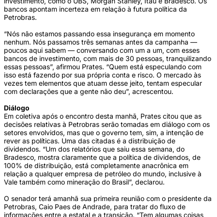
investimento, como o UBS, Morgan Stanley, Itaú e Bradesco. Os
bancos apontam incerteza em relação à futura política da
Petrobras.
“Nós não estamos passando essa insegurança em momento
nenhum. Nós passamos três semanas antes da campanha —
poucos aqui sabem — conversando com um a um, com esses
bancos de investimento, com mais de 30 pessoas, tranquilizando
essas pessoas”, afirmou Prates. “Quem está especulando com
isso está fazendo por sua própria conta e risco. O mercado às
vezes tem elementos que atuam desse jeito, tentam especular
com declarações que a gente não deu”, acrescentou.
Diálogo
Em coletiva após o encontro desta manhã, Prates citou que as
decisões relativas à Petrobras serão tomadas em diálogo com os
setores envolvidos, mas que o governo tem, sim, a intenção de
rever as políticas. Uma das citadas é a distribuição de
dividendos. “Um dos relatórios que saiu essa semana, do
Bradesco, mostra claramente que a política de dividendos, de
100% de distribuição, está completamente anacrônica em
relação a qualquer empresa de petróleo do mundo, inclusive à
Vale também como mineração do Brasil”, declarou.
O senador terá amanhã sua primeira reunião com o presidente da
Petrobras, Caio Paes de Andrade, para tratar do fluxo de
informações entre a estatal e a transição. “Tem algumas coisas