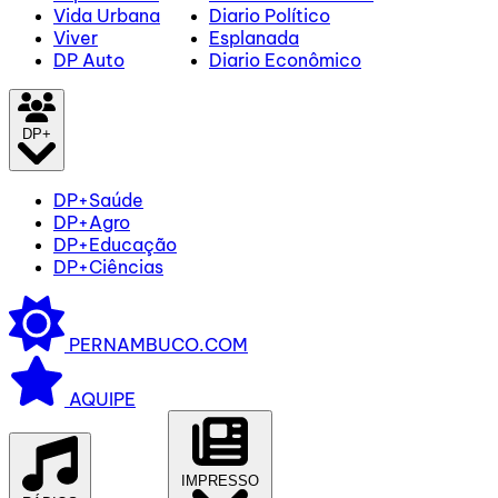
Vida Urbana
Diario Político
Viver
Esplanada
DP Auto
Diario Econômico
DP+
DP+Saúde
DP+Agro
DP+Educação
DP+Ciências
PERNAMBUCO.COM
AQUIPE
IMPRESSO