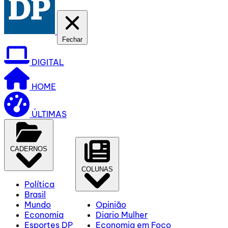
Fechar
DIGITAL
HOME
ÚLTIMAS
CADERNOS
COLUNAS
Política
Brasil
Mundo
Opinião
Economia
Diario Mulher
Esportes DP
Economia em Foco