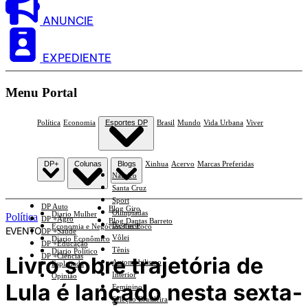
ANUNCIE
EXPEDIENTE
Menu Portal
Política
Economia
Esportes DP
Brasil
Mundo
Vida Urbana
Viver
DP+
Colunas
Blogs
Xinhua
Acervo
Marcas Preferidas
Náutico
Santa Cruz
Sport
DP Auto
Blog Giro
Olimpíadas
Diario Mulher
Política
DP +Agro
Blog Dantas Barreto
Basquete
Economia e Negócios Em Foco
EVENTO
DP +Saúde
Vôlei
Diario Econômico
DP +Educação
Tênis
Diario Político
DP +Ciências
Livro sobre trajetória de
Automobilismo
Esplanada
Interior
Opinião
Lula é lançado nesta sexta-
Feminino
Seleção Brasileira