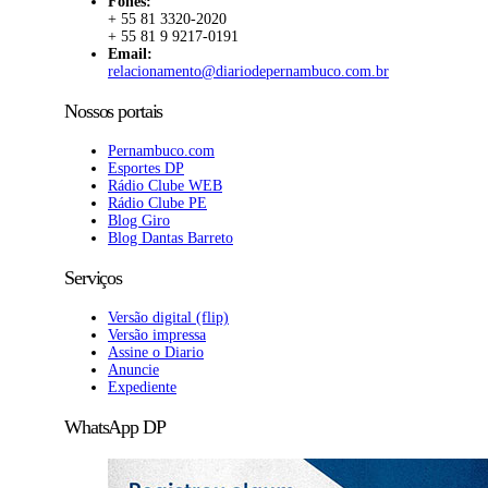
Fones:
+ 55 81 3320-2020
+ 55 81 9 9217-0191
Email:
relacionamento@diariodepernambuco.com.br
Nossos portais
Pernambuco.com
Esportes DP
Rádio Clube WEB
Rádio Clube PE
Blog Giro
Blog Dantas Barreto
Serviços
Versão digital (flip)
Versão impressa
Assine o Diario
Anuncie
Expediente
WhatsApp DP