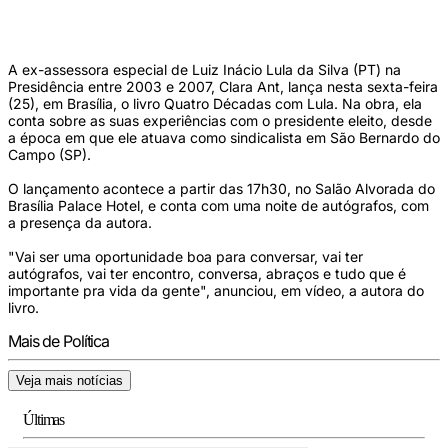
em São Bernardo do Campo (SP). Obra é lançada nesta sexta, com noite de
autógrafos no Brasília Palace (Crédito: Ricardo Stuckert)
A ex-assessora especial de Luiz Inácio Lula da Silva (PT) na
Presidência entre 2003 e 2007, Clara Ant, lança nesta sexta-feira
(25), em Brasília, o livro Quatro Décadas com Lula. Na obra, ela
conta sobre as suas experiências com o presidente eleito, desde
a época em que ele atuava como sindicalista em São Bernardo do
Campo (SP).
O lançamento acontece a partir das 17h30, no Salão Alvorada do
Brasília Palace Hotel, e conta com uma noite de autógrafos, com
a presença da autora.
"Vai ser uma oportunidade boa para conversar, vai ter
autógrafos, vai ter encontro, conversa, abraços e tudo que é
importante pra vida da gente", anunciou, em vídeo, a autora do
livro.
Mais de Política
Veja mais notícias
Últimas