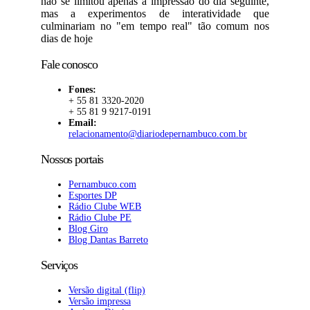
não se limitou apenas à impressão do dia seguinte,
mas a experimentos de interatividade que
culminariam no "em tempo real" tão comum nos
dias de hoje
Fale conosco
Fones:
+ 55 81 3320-2020
+ 55 81 9 9217-0191
Email:
relacionamento@diariodepernambuco.com.br
Nossos portais
Pernambuco.com
Esportes DP
Rádio Clube WEB
Rádio Clube PE
Blog Giro
Blog Dantas Barreto
Serviços
Versão digital (flip)
Versão impressa