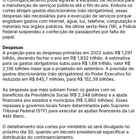
a manutenção de serviços públicos até o fim do ano. Embora os
cortes atinjam gastos discricionários (não obrigatórios), essas
despesas são necessárias para a execução de serviços porque
englobam gastos com internet, água, luz, telefone, computação e
materiais nos órgãos públicos. Na última sexta-feira (18), a Polícia
Federal suspendeu a confecção de passaportes por falta de
papel.
Despesas
A projeção para as despesas primárias em 2022 subiu R$ 1,291
bilhão, devendo fechar o ano em R$ 1,832 trilhão. A estimativa
para os gastos obrigatórios subiu para R$ 1,68 trilhão, valor R$
2,136 bilhões maior que o projetado em setembro. A previsão de
gastos discricionários (não obrigatórios) do Poder Executivo foi
reduzida em R$ 845,7 milhões, para R$ 152,39 bilhões.
As despesas que mais subiram foram os gastos com os
benefícios da Previdência Social (R$ 2,348 bilhões) e a ajuda
financeira aos estados e municípios (R$ 3,862 bilhões). Esses
repasses a governos locais foram determinados pelo Supremo
Tribunal Federal (STF) para executar as ajudas financeiras da Lei
Aldir Blanc.
O detalhamento dos cortes por ministério só será divulgado no
próximo dia 30, quando um decreto presidencial especificar a
distribuição do contingenciamento.