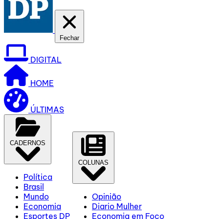
Fechar
DIGITAL
HOME
ÚLTIMAS
CADERNOS
COLUNAS
Política
Brasil
Mundo
Opinião
Economia
Diario Mulher
Esportes DP
Economia em Foco