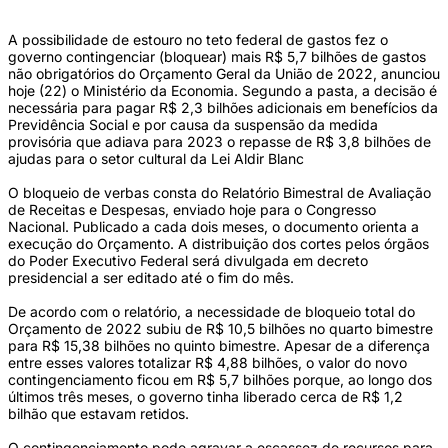
A possibilidade de estouro no teto federal de gastos fez o
governo contingenciar (bloquear) mais R$ 5,7 bilhões de gastos
não obrigatórios do Orçamento Geral da União de 2022, anunciou
hoje (22) o Ministério da Economia. Segundo a pasta, a decisão é
necessária para pagar R$ 2,3 bilhões adicionais em benefícios da
Previdência Social e por causa da suspensão da medida
provisória que adiava para 2023 o repasse de R$ 3,8 bilhões de
ajudas para o setor cultural da Lei Aldir Blanc
O bloqueio de verbas consta do Relatório Bimestral de Avaliação
de Receitas e Despesas, enviado hoje para o Congresso
Nacional. Publicado a cada dois meses, o documento orienta a
execução do Orçamento. A distribuição dos cortes pelos órgãos
do Poder Executivo Federal será divulgada em decreto
presidencial a ser editado até o fim do mês.
De acordo com o relatório, a necessidade de bloqueio total do
Orçamento de 2022 subiu de R$ 10,5 bilhões no quarto bimestre
para R$ 15,38 bilhões no quinto bimestre. Apesar de a diferença
entre esses valores totalizar R$ 4,88 bilhões, o valor do novo
contingenciamento ficou em R$ 5,7 bilhões porque, ao longo dos
últimos três meses, o governo tinha liberado cerca de R$ 1,2
bilhão que estavam retidos.
O contingenciamento pode agravar a escassez de recursos para