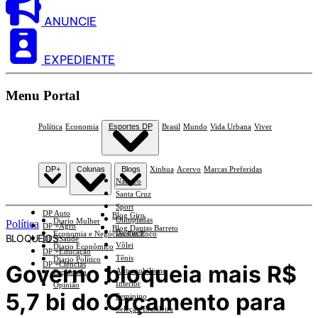
ANUNCIE
EXPEDIENTE
Menu Portal
Política
Economia
Esportes DP
Brasil
Mundo
Vida Urbana
Viver
DP+
Colunas
Blogs
Xinhua
Acervo
Marcas Preferidas
Náutico
Santa Cruz
Sport
DP Auto
Blog Giro
Olimpíadas
Diario Mulher
Política
DP +Agro
Blog Dantas Barreto
Basquete
Economia e Negócios Em Foco
BLOQUEIOS
DP +Saúde
Vôlei
Diario Econômico
DP +Educação
Tênis
Diario Político
DP +Ciências
Governo bloqueia mais R$
Automobilismo
Esplanada
Interior
Opinião
5,7 bi do Orçamento para
Feminino
Seleção Brasileira