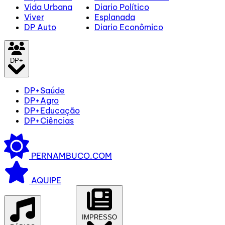
Vida Urbana
Diario Político
Viver
Esplanada
DP Auto
Diario Econômico
DP+
DP+Saúde
DP+Agro
DP+Educação
DP+Ciências
PERNAMBUCO.COM
AQUIPE
IMPRESSO