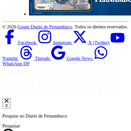
©
2026
Grupo Diario de Pernambuco
. Todos os direitos reservados.
Facebook
Instagram
X (Twitter)
Youtube
Threads
Google News
WhatsApp DP
X
Pesquise no Diario de Pernambuco
Pesquisar