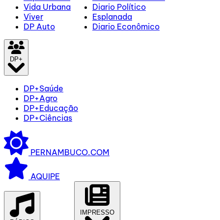
Vida Urbana
Diario Político
Viver
Esplanada
DP Auto
Diario Econômico
DP+
DP+Saúde
DP+Agro
DP+Educação
DP+Ciências
PERNAMBUCO.COM
AQUIPE
IMPRESSO