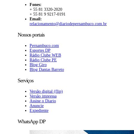
Fones:
+ 55 81 3320-2020
+ 55 81 9 9217-0191
Email:
relacionamento@diariodepernambuco.com.br
Nossos portais
Pernambuco.com
Esportes DP
Rádio Clube WEB
Rádio Clube PE
Blog Giro
Blog Dantas Barreto
Serviços
Versão digital (flip)
Versão impressa
Assine o Diario
Anuncie
Expediente
WhatsApp DP