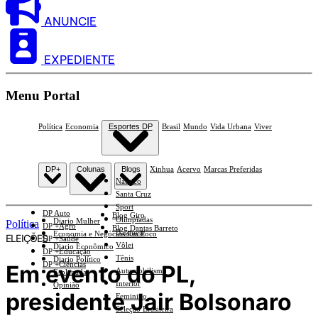
ANUNCIE
EXPEDIENTE
Menu Portal
Política
Economia
Esportes DP
Brasil
Mundo
Vida Urbana
Viver
DP+
Colunas
Blogs
Xinhua
Acervo
Marcas Preferidas
Náutico
Santa Cruz
Sport
DP Auto
Blog Giro
Olimpíadas
Diario Mulher
Política
DP +Agro
Blog Dantas Barreto
Basquete
Economia e Negócios Em Foco
ELEIÇÕES
DP +Saúde
Vôlei
Diario Econômico
DP +Educação
Tênis
Diario Político
DP +Ciências
Em evento do PL,
Automobilismo
Esplanada
Interior
Opinião
presidente Jair Bolsonaro
Feminino
Seleção Brasileira