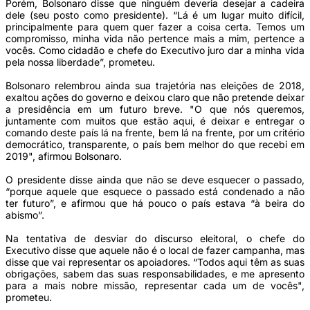
Porém, Bolsonaro disse que ninguém deveria desejar a cadeira
dele (seu posto como presidente). “Lá é um lugar muito difícil,
principalmente para quem quer fazer a coisa certa. Temos um
compromisso, minha vida não pertence mais a mim, pertence a
vocês. Como cidadão e chefe do Executivo juro dar a minha vida
pela nossa liberdade”, prometeu.
Bolsonaro relembrou ainda sua trajetória nas eleições de 2018,
exaltou ações do governo e deixou claro que não pretende deixar
a presidência em um futuro breve. "O que nós queremos,
juntamente com muitos que estão aqui, é deixar e entregar o
comando deste país lá na frente, bem lá na frente, por um critério
democrático, transparente, o país bem melhor do que recebi em
2019", afirmou Bolsonaro.
O presidente disse ainda que não se deve esquecer o passado,
“porque aquele que esquece o passado está condenado a não
ter futuro”, e afirmou que há pouco o país estava “à beira do
abismo”.
Na tentativa de desviar do discurso eleitoral, o chefe do
Executivo disse que aquele não é o local de fazer campanha, mas
disse que vai representar os apoiadores. “Todos aqui têm as suas
obrigações, sabem das suas responsabilidades, e me apresento
para a mais nobre missão, representar cada um de vocês",
prometeu.