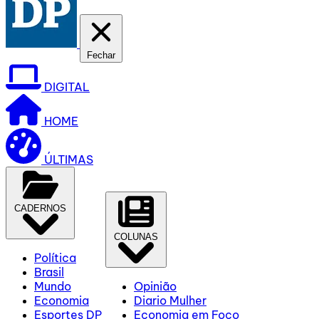
Fechar
DIGITAL
HOME
ÚLTIMAS
CADERNOS
COLUNAS
Política
Brasil
Mundo
Opinião
Economia
Diario Mulher
Esportes DP
Economia em Foco