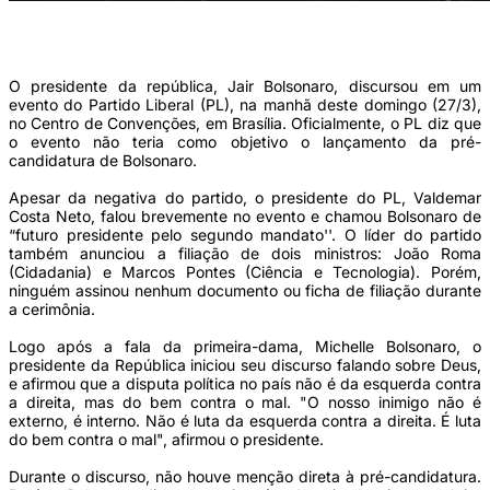
Bolsonaro criticou, indiretamente, a postura dos governadores estaduais durante o
enfrentamento ao coronavírus (Tainá Andrade/CB)
O presidente da república, Jair Bolsonaro, discursou em um
evento do Partido Liberal (PL), na manhã deste domingo (27/3),
no Centro de Convenções, em Brasília. Oficialmente, o PL diz que
o evento não teria como objetivo o lançamento da pré-
candidatura de Bolsonaro.
Apesar da negativa do partido, o presidente do PL, Valdemar
Costa Neto, falou brevemente no evento e chamou Bolsonaro de
“futuro presidente pelo segundo mandato''. O líder do partido
também anunciou a filiação de dois ministros: João Roma
(Cidadania) e Marcos Pontes (Ciência e Tecnologia). Porém,
ninguém assinou nenhum documento ou ficha de filiação durante
a cerimônia.
Logo após a fala da primeira-dama, Michelle Bolsonaro, o
presidente da República iniciou seu discurso falando sobre Deus,
e afirmou que a disputa política no país não é da esquerda contra
a direita, mas do bem contra o mal. "O nosso inimigo não é
externo, é interno. Não é luta da esquerda contra a direita. É luta
do bem contra o mal", afirmou o presidente.
Durante o discurso, não houve menção direta à pré-candidatura.