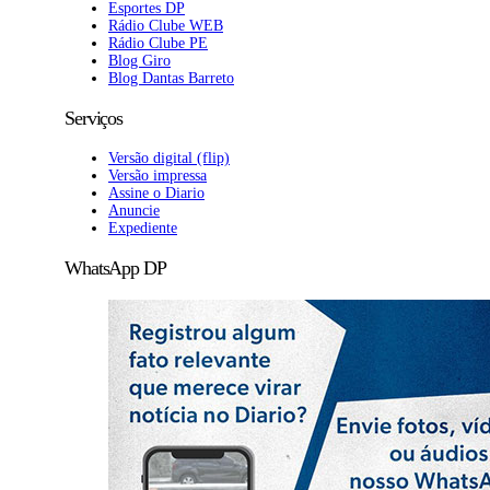
Esportes DP
Rádio Clube WEB
Rádio Clube PE
Blog Giro
Blog Dantas Barreto
Serviços
Versão digital (flip)
Versão impressa
Assine o Diario
Anuncie
Expediente
WhatsApp DP