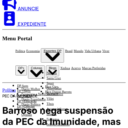
ANUNCIE
EXPEDIENTE
Menu Portal
Política
Economia
Esportes DP
Brasil
Mundo
Vida Urbana
Viver
DP+
Colunas
Blogs
Xinhua
Acervo
Marcas Preferidas
Náutico
Santa Cruz
Sport
DP Auto
Blog Giro
Olimpíadas
Diario Mulher
Política
DP +Agro
Blog Dantas Barreto
Basquete
Economia e Negócios Em Foco
PEC DA IMUNIDADE
DP +Saúde
Vôlei
Diario Econômico
DP +Educação
Tênis
Diario Político
DP +Ciências
Barroso nega suspensão
Automobilismo
Esplanada
Interior
Opinião
da PEC da Imunidade, mas
Feminino
Seleção Brasileira