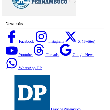
Nossas redes
Facebook
Instagram
X (Twitter)
Youtube
Threads
Google News
WhatsApp DP
Diario de Pernambuco