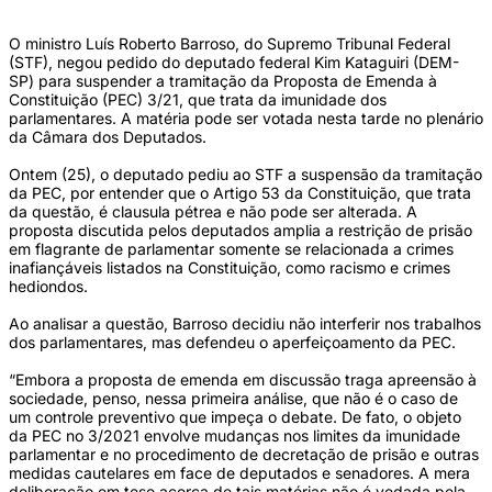
O ministro Luís Roberto Barroso, do Supremo Tribunal Federal
(STF), negou pedido do deputado federal Kim Kataguiri (DEM-
SP) para suspender a tramitação da Proposta de Emenda à
Constituição (PEC) 3/21, que trata da imunidade dos
parlamentares. A matéria pode ser votada nesta tarde no plenário
da Câmara dos Deputados.
Ontem (25), o deputado pediu ao STF a suspensão da tramitação
da PEC, por entender que o Artigo 53 da Constituição, que trata
da questão, é clausula pétrea e não pode ser alterada. A
proposta discutida pelos deputados amplia a restrição de prisão
em flagrante de parlamentar somente se relacionada a crimes
inafiançáveis listados na Constituição, como racismo e crimes
hediondos.
Ao analisar a questão, Barroso decidiu não interferir nos trabalhos
dos parlamentares, mas defendeu o aperfeiçoamento da PEC.
“Embora a proposta de emenda em discussão traga apreensão à
sociedade, penso, nessa primeira análise, que não é o caso de
um controle preventivo que impeça o debate. De fato, o objeto
da PEC no 3/2021 envolve mudanças nos limites da imunidade
parlamentar e no procedimento de decretação de prisão e outras
medidas cautelares em face de deputados e senadores. A mera
deliberação em tese acerca de tais matérias não é vedada pela