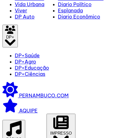
Vida Urbana
Diario Político
Viver
Esplanada
DP Auto
Diario Econômico
DP+
DP+Saúde
DP+Agro
DP+Educação
DP+Ciências
PERNAMBUCO.COM
AQUIPE
IMPRESSO