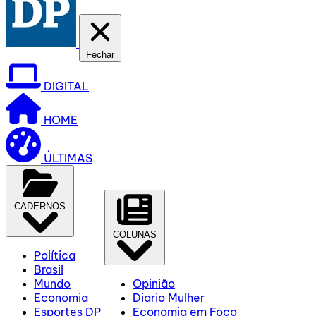
Fechar
DIGITAL
HOME
ÚLTIMAS
CADERNOS
COLUNAS
Política
Brasil
Mundo
Opinião
Economia
Diario Mulher
Esportes DP
Economia em Foco