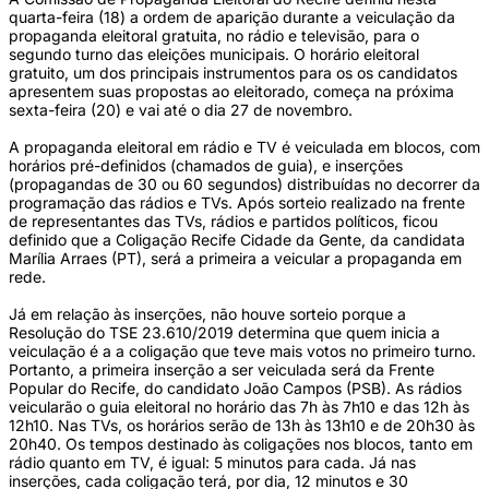
quarta-feira (18) a ordem de aparição durante a veiculação da
propaganda eleitoral gratuita, no rádio e televisão, para o
segundo turno das eleições municipais. O horário eleitoral
gratuito, um dos principais instrumentos para os os candidatos
apresentem suas propostas ao eleitorado, começa na próxima
sexta-feira (20) e vai até o dia 27 de novembro.
A propaganda eleitoral em rádio e TV é veiculada em blocos, com
horários pré-definidos (chamados de guia), e inserções
(propagandas de 30 ou 60 segundos) distribuídas no decorrer da
programação das rádios e TVs. Após sorteio realizado na frente
de representantes das TVs, rádios e partidos políticos, ficou
definido que a Coligação Recife Cidade da Gente, da candidata
Marília Arraes (PT), será a primeira a veicular a propaganda em
rede.
Já em relação às inserções, não houve sorteio porque a
Resolução do TSE 23.610/2019 determina que quem inicia a
veiculação é a a coligação que teve mais votos no primeiro turno.
Portanto, a primeira inserção a ser veiculada será da Frente
Popular do Recife, do candidato João Campos (PSB). As rádios
veicularão o guia eleitoral no horário das 7h às 7h10 e das 12h às
12h10. Nas TVs, os horários serão de 13h às 13h10 e de 20h30 às
20h40. Os tempos destinado às coligações nos blocos, tanto em
rádio quanto em TV, é igual: 5 minutos para cada. Já nas
inserções, cada coligação terá, por dia, 12 minutos e 30