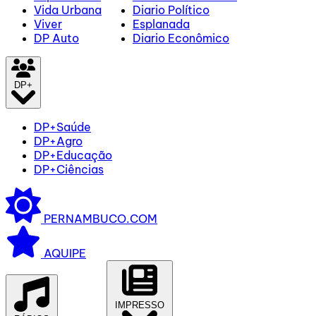
Vida Urbana
Diario Político
Viver
Esplanada
DP Auto
Diario Econômico
DP+
DP+Saúde
DP+Agro
DP+Educação
DP+Ciências
PERNAMBUCO.COM
AQUIPE
IMPRESSO