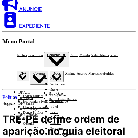
ANUNCIE
EXPEDIENTE
Menu Portal
Política
Economia
Esportes DP
Brasil
Mundo
Vida Urbana
Viver
DP+
Colunas
Blogs
Xinhua
Acervo
Marcas Preferidas
Náutico
Santa Cruz
Sport
DP Auto
Blog Giro
Olimpíadas
Diario Mulher
Política
DP +Agro
Blog Dantas Barreto
Basquete
Economia e Negócios Em Foco
Regras
DP +Saúde
Vôlei
Diario Econômico
DP +Educação
Tênis
Diario Político
DP +Ciências
TRE-PE define ordem de
Automobilismo
Esplanada
Interior
Opinião
aparição no guia eleitoral
Feminino
Seleção Brasileira