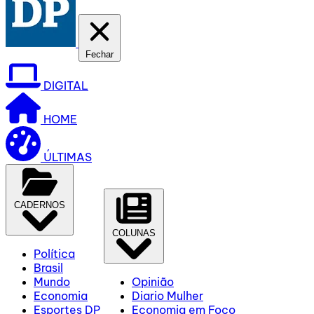
Fechar
DIGITAL
HOME
ÚLTIMAS
CADERNOS
COLUNAS
Política
Brasil
Mundo
Opinião
Economia
Diario Mulher
Esportes DP
Economia em Foco