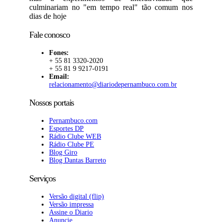
culminariam no "em tempo real" tão comum nos
dias de hoje
Fale conosco
Fones:
+ 55 81 3320-2020
+ 55 81 9 9217-0191
Email:
relacionamento@diariodepernambuco.com.br
Nossos portais
Pernambuco.com
Esportes DP
Rádio Clube WEB
Rádio Clube PE
Blog Giro
Blog Dantas Barreto
Serviços
Versão digital (flip)
Versão impressa
Assine o Diario
Anuncie