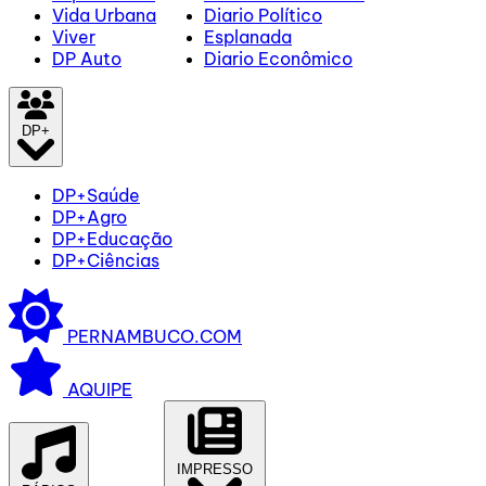
Vida Urbana
Diario Político
Viver
Esplanada
DP Auto
Diario Econômico
DP+
DP+Saúde
DP+Agro
DP+Educação
DP+Ciências
PERNAMBUCO.COM
AQUIPE
IMPRESSO