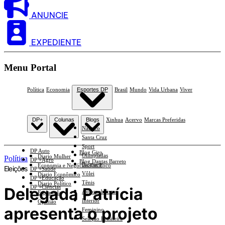
ANUNCIE
EXPEDIENTE
Menu Portal
Política
Economia
Esportes DP
Brasil
Mundo
Vida Urbana
Viver
DP+
Colunas
Blogs
Xinhua
Acervo
Marcas Preferidas
Náutico
Santa Cruz
Sport
DP Auto
Blog Giro
Olimpíadas
Diario Mulher
Política
DP +Agro
Blog Dantas Barreto
Basquete
Economia e Negócios Em Foco
Eleições
DP +Saúde
Vôlei
Diario Econômico
DP +Educação
Tênis
Diario Político
DP +Ciências
Delegada Patrícia
Automobilismo
Esplanada
Interior
Opinião
apresenta o projeto
Feminino
Seleção Brasileira