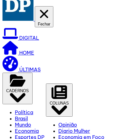
Fechar
DIGITAL
HOME
ÚLTIMAS
CADERNOS
COLUNAS
Política
Brasil
Mundo
Opinião
Economia
Diario Mulher
Esportes DP
Economia em Foco