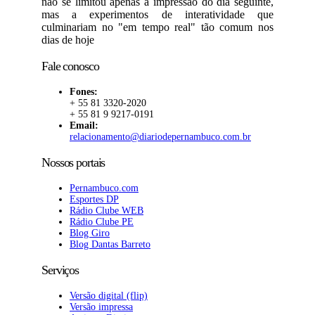
não se limitou apenas à impressão do dia seguinte,
mas a experimentos de interatividade que
culminariam no "em tempo real" tão comum nos
dias de hoje
Fale conosco
Fones:
+ 55 81 3320-2020
+ 55 81 9 9217-0191
Email:
relacionamento@diariodepernambuco.com.br
Nossos portais
Pernambuco.com
Esportes DP
Rádio Clube WEB
Rádio Clube PE
Blog Giro
Blog Dantas Barreto
Serviços
Versão digital (flip)
Versão impressa