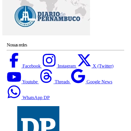
Nossas redes
Facebook
Instagram
X (Twitter)
Youtube
Threads
Google News
WhatsApp DP