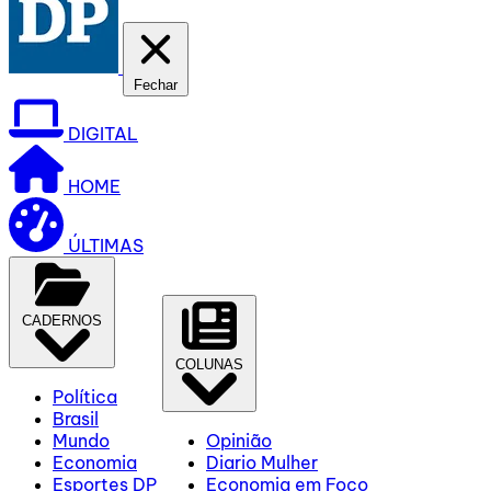
Fechar
DIGITAL
HOME
ÚLTIMAS
CADERNOS
COLUNAS
Política
Brasil
Mundo
Opinião
Economia
Diario Mulher
Esportes DP
Economia em Foco