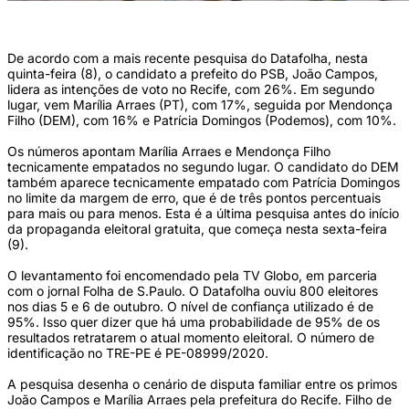
Foto: Agência Brasil/Repodução (Foto: Agência Brasil/Repodução)
De acordo com a mais recente pesquisa do Datafolha, nesta
quinta-feira (8), o candidato a prefeito do PSB, João Campos,
lidera as intenções de voto no Recife, com 26%. Em segundo
lugar, vem Marília Arraes (PT), com 17%, seguida por Mendonça
Filho (DEM), com 16% e Patrícia Domingos (Podemos), com 10%.
Os números apontam Marília Arraes e Mendonça Filho
tecnicamente empatados no segundo lugar. O candidato do DEM
também aparece tecnicamente empatado com Patrícia Domingos
no limite da margem de erro, que é de três pontos percentuais
para mais ou para menos. Esta é a última pesquisa antes do início
da propaganda eleitoral gratuita, que começa nesta sexta-feira
(9).
O levantamento foi encomendado pela TV Globo, em parceria
com o jornal Folha de S.Paulo. O Datafolha ouviu 800 eleitores
nos dias 5 e 6 de outubro. O nível de confiança utilizado é de
95%. Isso quer dizer que há uma probabilidade de 95% de os
resultados retratarem o atual momento eleitoral. O número de
identificação no TRE-PE é PE-08999/2020.
A pesquisa desenha o cenário de disputa familiar entre os primos
João Campos e Marília Arraes pela prefeitura do Recife. Filho de