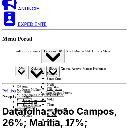
ANUNCIE
EXPEDIENTE
Menu Portal
Política
Economia
Esportes DP
Brasil
Mundo
Vida Urbana
Viver
DP+
Colunas
Blogs
Xinhua
Acervo
Marcas Preferidas
Náutico
Santa Cruz
Sport
DP Auto
Blog Giro
Olimpíadas
Diario Mulher
Política
DP +Agro
Blog Dantas Barreto
Basquete
Economia e Negócios Em Foco
Pesquisa
DP +Saúde
Vôlei
Diario Econômico
DP +Educação
Tênis
Diario Político
DP +Ciências
Datafolha: João Campos,
Automobilismo
Esplanada
Interior
Opinião
26%; Marília, 17%;
Feminino
Seleção Brasileira