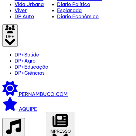
Vida Urbana
Diario Político
Viver
Esplanada
DP Auto
Diario Econômico
DP+
DP+Saúde
DP+Agro
DP+Educação
DP+Ciências
PERNAMBUCO.COM
AQUIPE
IMPRESSO