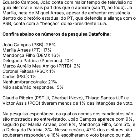
Eduardo Campos, João conta com maior tempo de televisão no
guia eleitoral e mais partidos que o apoiam (são 11, ao todo). Já
Marília, neta de Miguel Arraes, apesar de enfrentar resistência
dentro do diretório estadual do PT, que defendia a aliança com o
PSB, conta com a "benção" do ex-presidente Lula.
Confira abaixo os números da pesquisa Datafolha:
João Campos (PSB): 26%
Marília Arraes (PT): 17%
Mendonça Filho (DEM): 16%
Delegada Patrícia (Podemos): 10%
Marco Aurélio Meu Amigo (PRTB): 2%
Coronel Feitosa (PSC): 1%
Carlos (PSL): 1%
Nenhum/branco/nulo: 21%
Não sabe/não respondeu: 5%
Claudia Ribeiro (PSTU), Charbel (Novo), Thiago Santos (UP) e
Victor Assis (PCO) tiveram menos de 1% das intenções de voto.
Na pesquisa espontânea, na qual os nomes dos candidatos não
são mostrados ao entrevistado, João Campos aparece com 9%,
seguido por Marília Arraes, com 8%, Mendonça Filho, com 5%, e
a Delegada Patrícia, 3%. Nesse cenário, 47% dos eleitores não
souberam responder, e 18% escolheram o voto branco ou nulo.