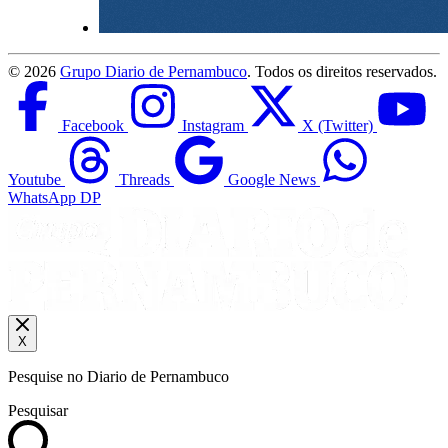
©
2026
Grupo Diario de Pernambuco
. Todos os direitos reservados.
Facebook
Instagram
X (Twitter)
Youtube
Threads
Google News
WhatsApp DP
X
Pesquise no Diario de Pernambuco
Pesquisar