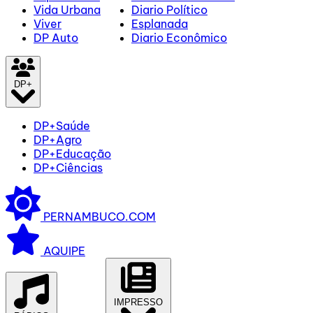
Vida Urbana
Diario Político
Viver
Esplanada
DP Auto
Diario Econômico
DP+
DP+Saúde
DP+Agro
DP+Educação
DP+Ciências
PERNAMBUCO.COM
AQUIPE
IMPRESSO