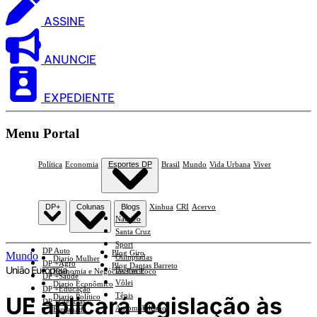
ASSINE
ANUNCIE
EXPEDIENTE
Menu Portal
Política
Economia
Esportes DP
Brasil
Mundo
Vida Urbana
Viver
DP+
Colunas
Blogs
Xinhua
CRI
Acervo
Náutico
Santa Cruz
Sport
DP Auto
Blog Giro
Mundo
Olimpíadas
Diario Mulher
DP +Agro
Blog Dantas Barreto
União Europeia
Basquete
Economia e Negócios Em Foco
DP +Saúde
Vôlei
Diario Econômico
DP +Educação
Tênis
UE aplicará legislação às
Diario Político
DP +Ciências
Automobilismo
Esplanada