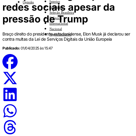
Interior
Opinião
redes sociais apesar da
Feminino
Seleção Brasileira
pressão de Trump
E-Sports
Internacional
Nacional
Braço direito do presidente estadunidense, Elon Musk já declarou ser
Jogos Escolares
contra multas da Lei de Serviços Digitais da União Europeia
Publicado:
01/04/2025 às 15:47