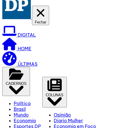
Fechar
DIGITAL
HOME
ÚLTIMAS
CADERNOS
COLUNAS
Política
Brasil
Mundo
Opinião
Economia
Diario Mulher
Esportes DP
Economia em Foco