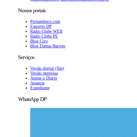
Nossos portais
Pernambuco.com
Esportes DP
Rádio Clube WEB
Rádio Clube PE
Blog Giro
Blog Dantas Barreto
Serviços
Versão digital (flip)
Versão impressa
Assine o Diario
Anuncie
Expediente
WhatsApp DP