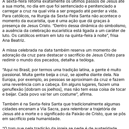
A sexta-feira retoma exatamente os últimos passos de Jesus até
a sua morte, no dia em que foi sentenciado e penitenciado a
carregar a cruz na qual viria a ser pregado até perder a vida.
Para católicos, na liturgia da Sexta-Feira Santa não acontece o
momento da eucaristia, que é uma ação que dá graças à
presença de Jesus Cristo. “Dentro dessa dinâmica do simbolismo,
a ausência da celebração eucarística está ligada a um caráter de
luto. Os católicos entram em luto na quinta-feira à noite”, frisa
Ana Beatriz.
A missa celebrada na data também reserva um momento de
adoração da cruz para destacar o sacrifício de Jesus Cristo para
redimir o mundo dos pecados, detalha a teóloga.
“Aqui no Brasil, por termos uma tradição latina, a gente é muito
passional. Muita gente beija a cruz, se ajoelha diante dela. Na
Europa, por exemplo, as pessoas se aproximam da cruz e fazem
uma reverência com a cabeça. Em alguns lugares, fazem uma
genuflexão [dobram os joelhos], mas não tem essa coisa de tocar
e beijar. Cada povo vai ter um costume”, afirma.
Também é na Sexta-feira Santa que tradicionalmente algumas
cidades encenam a Via Sacra, para relembrar a trajetória de
Jesus até a morte e o significado da Paixão de Cristo, que se pôs
em sacrifício pela humanidade.
“O tom que pela tradição da igreja se pede é de austeridade,