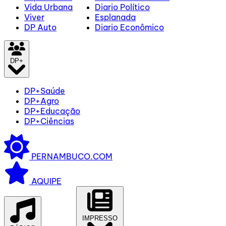
Vida Urbana
Diario Político
Viver
Esplanada
DP Auto
Diario Econômico
DP+
DP+Saúde
DP+Agro
DP+Educação
DP+Ciências
PERNAMBUCO.COM
AQUIPE
IMPRESSO