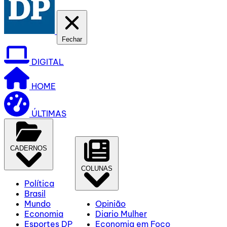
Fechar
DIGITAL
HOME
ÚLTIMAS
CADERNOS
COLUNAS
Política
Brasil
Mundo
Opinião
Economia
Diario Mulher
Esportes DP
Economia em Foco