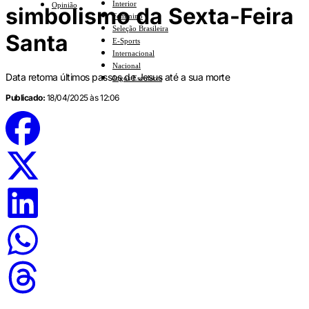
Interior
Opinião
simbolismo da Sexta-Feira
Feminino
Seleção Brasileira
Santa
E-Sports
Internacional
Nacional
Data retoma últimos passos de Jesus até a sua morte
Jogos Escolares
Publicado:
18/04/2025 às 12:06