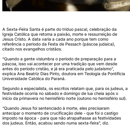
(Foto: Marcello Casal jr/Agência Brasil)
A Sexta-Feira Santa é parte do tríduo pascal, celebração da
Igreja Católica que retoma a paixão, morte e ressurreição de
Jesus Cristo. A data varia a cada ano porque tem como
referência o período da Festa de Pessach (páscoa judaica),
citado nos evangelhos cristãos.
“Quando a gente vislumbra o período de preparação para a
páscoa, isso vai acontecer por uma tradição que vem desde
antes do período cristão, e já era praticada pelo judaísmo”,
explica Ana Beatriz Dias Pinto, doutora em Teologia da Pontifícia
Universidade Católica do Paraná.
Segundo a especialista, os escritos relatam que, para os judeus, a
festividade ocorria no sábado e domingo de lua cheia após o
início da primavera no hemisfério norte (outono no hemisfério sul).
“Quando Jesus foi sentenciado à morte, eles precisaram
antecipar o momento de crucificação dele - que foi o castigo
imposto na época - para que não atrapalhasse as festividades
dos judeus. Então, acabou sendo numa sexta-feira”, diz.