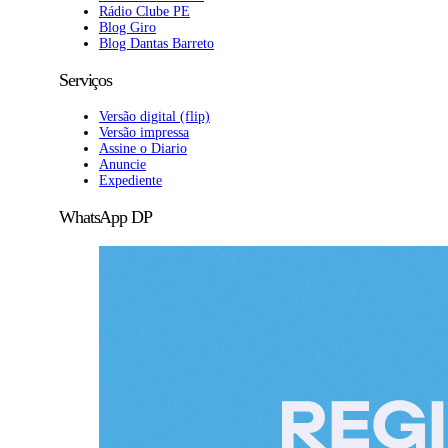
Rádio Clube PE
Blog Giro
Blog Dantas Barreto
Serviços
Versão digital (flip)
Versão impressa
Assine o Diario
Anuncie
Expediente
WhatsApp DP