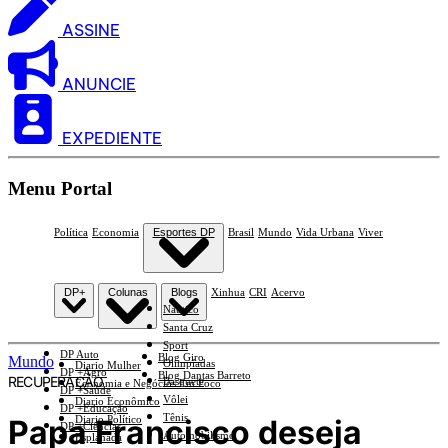
ASSINE
ANUNCIE
EXPEDIENTE
Menu Portal
Política
Economia
Esportes DP
Brasil
Mundo
Vida Urbana
Viver
DP+
Colunas
Blogs
Xinhua
CRI
Acervo
Náutico
Santa Cruz
Sport
DP Auto
Blog Giro
Mundo
Olimpíadas
Diario Mulher
DP +Agro
Blog Dantas Barreto
RECUPERAÇÃO
Basquete
Economia e Negócios Em Foco
DP +Saúde
Vôlei
Diario Econômico
DP +Educação
Tênis
Papa Francisco deseja
Diario Político
DP +Ciências
Automobilismo
Esplanada