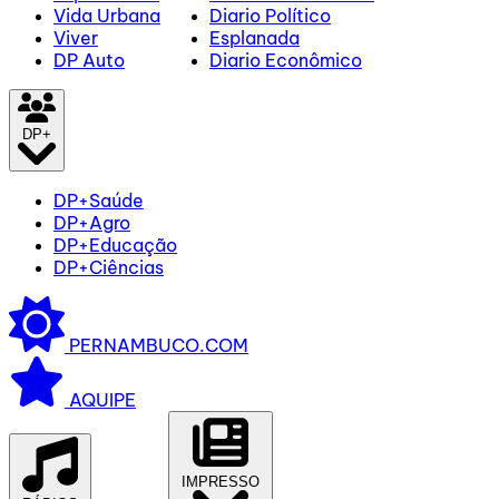
Vida Urbana
Diario Político
Viver
Esplanada
DP Auto
Diario Econômico
DP+
DP+Saúde
DP+Agro
DP+Educação
DP+Ciências
PERNAMBUCO.COM
AQUIPE
IMPRESSO