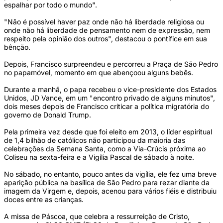
espalhar por todo o mundo".
"Não é possível haver paz onde não há liberdade religiosa ou
onde não há liberdade de pensamento nem de expressão, nem
respeito pela opinião dos outros", destacou o pontífice em sua
bênção.
Depois, Francisco surpreendeu e percorreu a Praça de São Pedro
no papamóvel, momento em que abençoou alguns bebês.
Durante a manhã, o papa recebeu o vice-presidente dos Estados
Unidos, JD Vance, em um "encontro privado de alguns minutos",
dois meses depois de Francisco criticar a política migratória do
governo de Donald Trump.
Pela primeira vez desde que foi eleito em 2013, o líder espiritual
de 1,4 bilhão de católicos não participou da maioria das
celebrações da Semana Santa, como a Via-Crúcis próxima ao
Coliseu na sexta-feira e a Vigília Pascal de sábado à noite.
No sábado, no entanto, pouco antes da vigília, ele fez uma breve
aparição pública na basílica de São Pedro para rezar diante da
imagem da Virgem e, depois, acenou para vários fiéis e distribuiu
doces entre as crianças.
A missa de Páscoa, que celebra a ressurreição de Cristo,