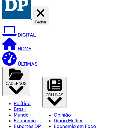
Fechar
DIGITAL
HOME
ÚLTIMAS
CADERNOS
COLUNAS
Política
Brasil
Mundo
Opinião
Economia
Diario Mulher
Esportes DP
Economia em Foco