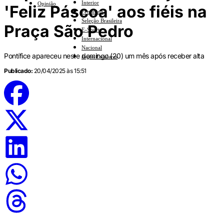
Interior
Opinião
'Feliz Páscoa' aos fiéis na
Feminino
Seleção Brasileira
Praça São Pedro
E-Sports
Internacional
Nacional
Pontífice apareceu neste domingo (20) um mês após receber alta
Jogos Escolares
Publicado:
20/04/2025 às 15:51