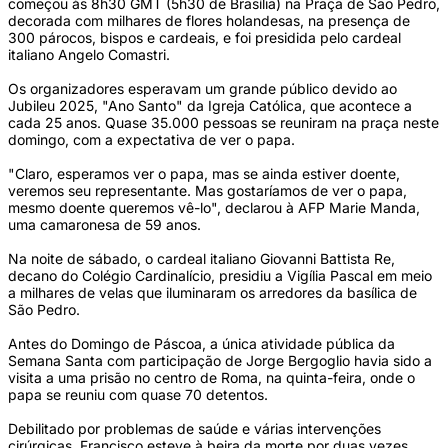
começou às 8h30 GMT (5h30 de Brasília) na Praça de São Pedro,
decorada com milhares de flores holandesas, na presença de
300 párocos, bispos e cardeais, e foi presidida pelo cardeal
italiano Angelo Comastri.
Os organizadores esperavam um grande público devido ao
Jubileu 2025, "Ano Santo" da Igreja Católica, que acontece a
cada 25 anos. Quase 35.000 pessoas se reuniram na praça neste
domingo, com a expectativa de ver o papa.
"Claro, esperamos ver o papa, mas se ainda estiver doente,
veremos seu representante. Mas gostaríamos de ver o papa,
mesmo doente queremos vê-lo", declarou à AFP Marie Manda,
uma camaronesa de 59 anos.
Na noite de sábado, o cardeal italiano Giovanni Battista Re,
decano do Colégio Cardinalício, presidiu a Vigília Pascal em meio
a milhares de velas que iluminaram os arredores da basílica de
São Pedro.
Antes do Domingo de Páscoa, a única atividade pública da
Semana Santa com participação de Jorge Bergoglio havia sido a
visita a uma prisão no centro de Roma, na quinta-feira, onde o
papa se reuniu com quase 70 detentos.
Debilitado por problemas de saúde e várias intervenções
cirúrgicas, Francisco esteve à beira da morte por duas vezes