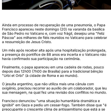
(FOLHETO VATICANO/MÍDIA AFP)
Ainda em processo de recuperação de uma pneumonia, o Papa
Francisco apareceu neste domingo (20) na varanda da basílica
de São Pedro no Vaticano e, com voz frágil, desejou uma "Feliz
Páscoa" aos milhares de fiéis reunidos no Vaticano para celebrar
a ressurreição de Jesus Cristo.
Um mês após receber alta após uma hospitalização prolongada,
a presença do pontífice de 88 anos era incerta e o Vaticano não
havia confirmado sua participação na cerimônia.
Finalmente, o papa apareceu em uma cadeira de rodas, pouco
depois das 12h00 (7h00 de Brasília) para a tradicional bênção
"Urbi et Orbi" (à cidade de Roma e ao mundo).
O jesuíta argentino, que não utiliza mais uma cânula com
oxigênio, precisou recorrer ao auxílio de um colaborador, que leu
sua mensagem, na qual fez uma revisão dos conflitos no mundo.
Francisco denunciou "uma situação humanitária dramática e
ignóbil" em Gaza e pediu um cessar-fogo. Também disse que "é
preocupante o crescente clima de antissemitismo que está a se