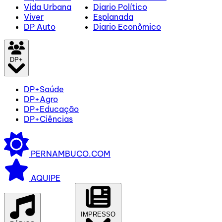
Vida Urbana
Diario Político
Viver
Esplanada
DP Auto
Diario Econômico
DP+
DP+Saúde
DP+Agro
DP+Educação
DP+Ciências
PERNAMBUCO.COM
AQUIPE
IMPRESSO