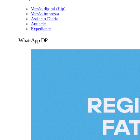
Versão digital (flip)
Versão impressa
Assine o Diario
Anuncie
Expediente
WhatsApp DP