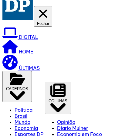
Fechar
DIGITAL
HOME
ÚLTIMAS
CADERNOS
COLUNAS
Política
Brasil
Mundo
Opinião
Economia
Diario Mulher
Esportes DP
Economia em Foco