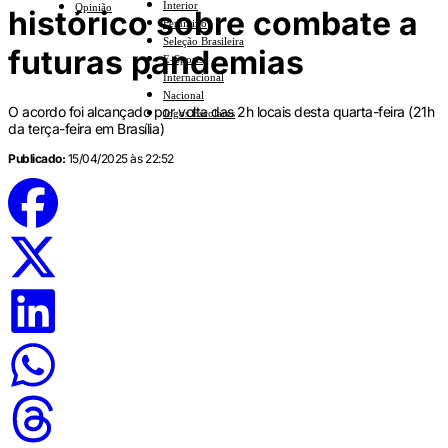
Interior
Opinião
histórico sobre combate a
Feminino
Seleção Brasileira
futuras pandemias
E-Sports
Internacional
Nacional
O acordo foi alcançado por volta das 2h locais desta quarta-feira (21h
Jogos Escolares
da terça-feira em Brasília)
Publicado:
15/04/2025 às 22:52