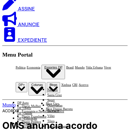
ASSINE
ANUNCIE
EXPEDIENTE
Menu Portal
Política
Economia
Esportes DP
Brasil
Mundo
Vida Urbana
Viver
DP+
Colunas
Blogs
Xinhua
CRI
Acervo
Náutico
Santa Cruz
Sport
DP Auto
Blog Giro
Mundo
Olimpíadas
Diario Mulher
DP +Agro
Blog Dantas Barreto
ACORDO
Basquete
Economia e Negócios Em Foco
DP +Saúde
Vôlei
Diario Econômico
DP +Educação
Tênis
OMS anuncia acordo
Diario Político
DP +Ciências
Automobilismo
Esplanada