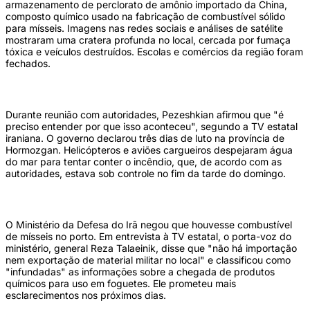
armazenamento de perclorato de amônio importado da China,
composto químico usado na fabricação de combustível sólido
para mísseis. Imagens nas redes sociais e análises de satélite
mostraram uma cratera profunda no local, cercada por fumaça
tóxica e veículos destruídos. Escolas e comércios da região foram
fechados.
Durante reunião com autoridades, Pezeshkian afirmou que "é
preciso entender por que isso aconteceu", segundo a TV estatal
iraniana. O governo declarou três dias de luto na província de
Hormozgan. Helicópteros e aviões cargueiros despejaram água
do mar para tentar conter o incêndio, que, de acordo com as
autoridades, estava sob controle no fim da tarde do domingo.
O Ministério da Defesa do Irã negou que houvesse combustível
de mísseis no porto. Em entrevista à TV estatal, o porta-voz do
ministério, general Reza Talaeinik, disse que "não há importação
nem exportação de material militar no local" e classificou como
"infundadas" as informações sobre a chegada de produtos
químicos para uso em foguetes. Ele prometeu mais
esclarecimentos nos próximos dias.