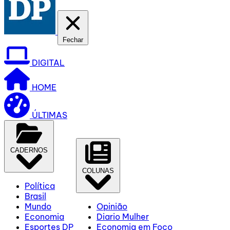
Fechar
DIGITAL
HOME
ÚLTIMAS
CADERNOS
COLUNAS
Política
Brasil
Mundo
Opinião
Economia
Diario Mulher
Esportes DP
Economia em Foco