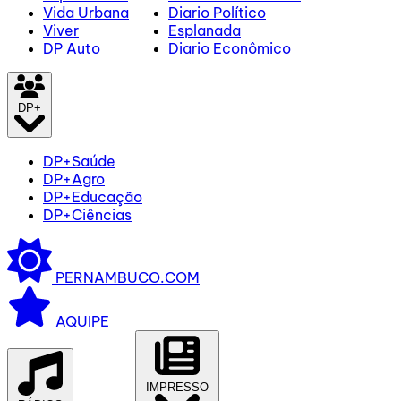
Vida Urbana
Diario Político
Viver
Esplanada
DP Auto
Diario Econômico
DP+
DP+Saúde
DP+Agro
DP+Educação
DP+Ciências
PERNAMBUCO.COM
AQUIPE
IMPRESSO