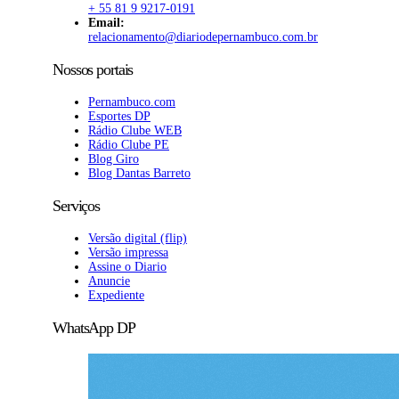
+ 55 81 9 9217-0191
Email:
relacionamento@diariodepernambuco.com.br
Nossos portais
Pernambuco.com
Esportes DP
Rádio Clube WEB
Rádio Clube PE
Blog Giro
Blog Dantas Barreto
Serviços
Versão digital (flip)
Versão impressa
Assine o Diario
Anuncie
Expediente
WhatsApp DP