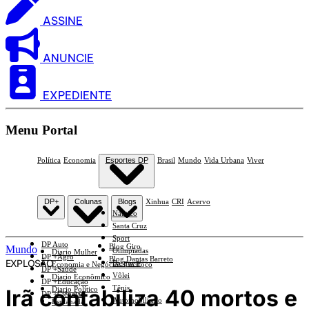
ASSINE
ANUNCIE
EXPEDIENTE
Menu Portal
Política
Economia
Esportes DP
Brasil
Mundo
Vida Urbana
Viver
DP+
Colunas
Blogs
Xinhua
CRI
Acervo
Náutico
Santa Cruz
Sport
DP Auto
Blog Giro
Mundo
Olimpíadas
Diario Mulher
DP +Agro
Blog Dantas Barreto
EXPLOSÃO
Basquete
Economia e Negócios Em Foco
DP +Saúde
Vôlei
Diario Econômico
DP +Educação
Tênis
Irã contabiliza 40 mortos e
Diario Político
DP +Ciências
Automobilismo
Esplanada