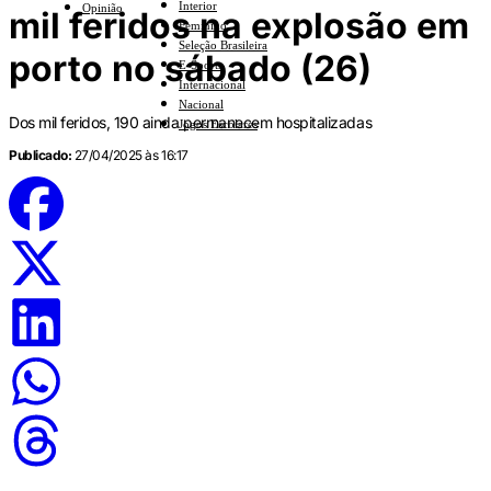
Interior
Opinião
mil feridos na explosão em
Feminino
Seleção Brasileira
porto no sábado (26)
E-Sports
Internacional
Nacional
Dos mil feridos, 190 ainda permanecem hospitalizadas
Jogos Escolares
Publicado:
27/04/2025 às 16:17