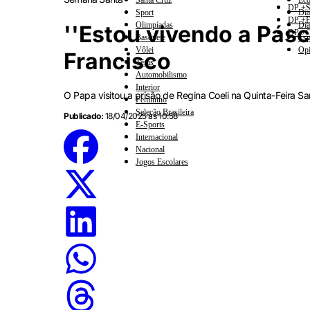
Santa Cruz
Eco
DP +S
Sport
Dia
DP +E
Olimpíadas
Dia
''Estou vivendo a Pás
DP +C
Basquete
Esp
Vôlei
Opi
Francisco
Tênis
Automobilismo
Interior
O Papa visitou a prisão de Regina Coeli na Quinta-Feira Sa
Feminino
Seleção Brasileira
Publicado:
18/04/2025 às 10:58
E-Sports
Internacional
Nacional
Jogos Escolares