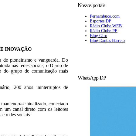
Nossos portais
Pernambuco.com
Esportes DP
Rádio Clube WEB
Rádio Clube PE
Blog Giro
Blog Dantas Barreto
 E INOVAÇÃO
ia de pioneirismo e vanguarda. Do
trada nas redes sociais, o Diario de
rão do grupo de comunicação mais
WhatsApp DP
rio, 200 anos ininterruptos de
 mantendo-se atualizado, conectado
 um canal direto com os leitores
s e redes sociais.