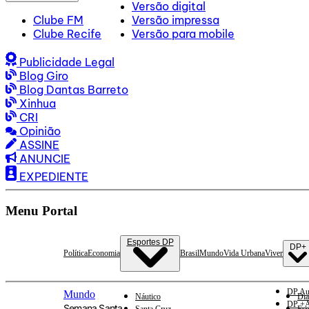
Versão digital
Clube FM
Versão impressa
Clube Recife
Versão para mobile
Publicidade Legal
Blog Giro
Blog Dantas Barreto
Xinhua
CRI
Opinião
ASSINE
ANUNCIE
EXPEDIENTE
Menu Portal
Esportes DP
DP+
Política
Economia
Brasil
Mundo
Vida Urbana
Viver
DP Au
Mundo
Náutico
Dia
DP +A
Semana Santa