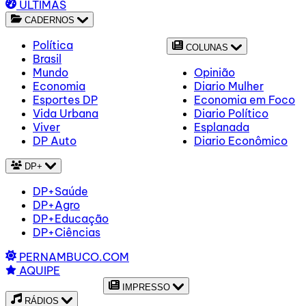
ÚLTIMAS
CADERNOS
Política
COLUNAS
Brasil
Mundo
Opinião
Economia
Diario Mulher
Esportes DP
Economia em Foco
Vida Urbana
Diario Político
Viver
Esplanada
DP Auto
Diario Econômico
DP+
DP+Saúde
DP+Agro
DP+Educação
DP+Ciências
PERNAMBUCO.COM
AQUIPE
IMPRESSO
RÁDIOS