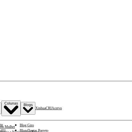
Colunas
Blogs
Xinhua
CRI
Acervo
to
Blog Giro
rio Mulher
gro
Blog Dantas Barreto