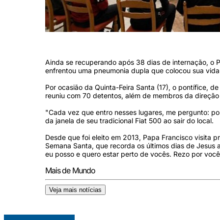
Papa Francisco visita prisão romana de Regina Coeli (Foto: Vatican 
Ainda se recuperando após 38 dias de internação, o 
enfrentou uma pneumonia dupla que colocou sua vida
Por ocasião da Quinta-Feira Santa (17), o pontífice, de 
reuniu com 70 detentos, além de membros da direção 
"Cada vez que entro nesses lugares, me pergunto: por 
da janela de seu tradicional Fiat 500 ao sair do local.
Desde que foi eleito em 2013, Papa Francisco visita p
Semana Santa, que recorda os últimos dias de Jesus a
eu posso e quero estar perto de vocês. Rezo por vocês 
Mais de Mundo
Veja mais notícias