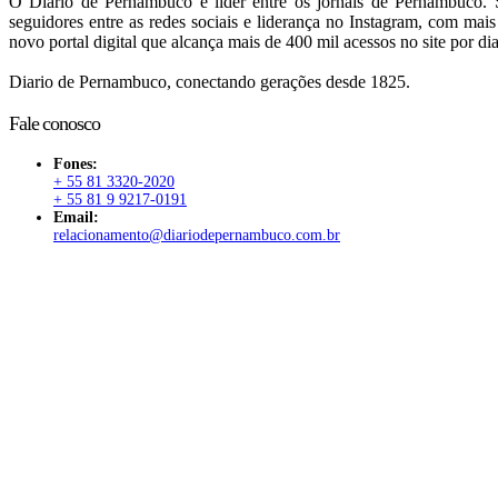
O Diario de Pernambuco é líder entre os jornais de Pernambuco. S
seguidores entre as redes sociais e liderança no Instagram, com mai
novo portal digital que alcança mais de 400 mil acessos no site por dia
Diario de Pernambuco, conectando gerações desde 1825.
Fale conosco
Fones:
+ 55 81 3320-2020
+ 55 81 9 9217-0191
Email:
relacionamento@diariodepernambuco.com.br