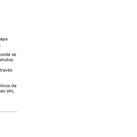
Papa
.
, onde se
inutos.
través
ativos da
as sim,