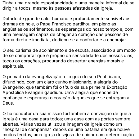
Tinha uma grande espontaneidade e uma maneira informal de se
dirigir a todos, mesmo às pessoas afastadas da Igreja.
Dotado de grande calor humano e profundamente sensível aos
dramas de hoje, o Papa Francisco partilhou em pleno as
angústias os sofrimentos, as esperanças do nosso tempo e, com
uma mensagem capaz de chegar ao coração das pessoas de
forma direta e imediata, dedicou-se a confortar e a encorajar.
O seu carisma de acolhimento e de escuta, associado a um modo
de se comportar que é próprio da sensibilidade dos nossos dias,
tocou os corações, procurando despertar energias morais e
espirituais.
O primado da evangelização foi o guia do seu Pontificado,
difundindo, com um claro cunho missionário, a alegria do
Evangelho, que também foi o título da sua primeira Exortação
Apostólica Evangelii gaudium. Uma alegria que enche de
confiança e esperança o coração daqueles que se entregam a
Deus.
O fio condutor da sua missão foi também a convicção de que a
Igreja é uma casa para todos; uma casa com as portas sempre
abertas. Várias vezes utilizou a imagem da Igreja como um
"hospital de campanha" depois de uma batalha em que houve
muitos feridos; uma Igreja desejosa de cuidar com determinação