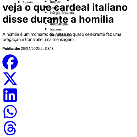
Interior
Opinião
veja o que cardeal italiano
Feminino
Seleção Brasileira
disse durante a homilia
E-Sports
Internacional
Nacional
A homilia é um momento da missa no qual o celebrante faz uma
Jogos Escolares
pregação e transmite uma mensagem
Publicado:
26/04/2025 às 08:13