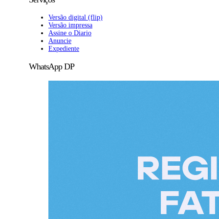
Versão digital (flip)
Versão impressa
Assine o Diario
Anuncie
Expediente
WhatsApp DP