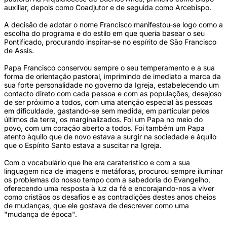
auxiliar, depois como Coadjutor e de seguida como Arcebispo.
A decisão de adotar o nome Francisco manifestou-se logo como a
escolha do programa e do estilo em que queria basear o seu
Pontificado, procurando inspirar-se no espírito de São Francisco
de Assis.
Papa Francisco conservou sempre o seu temperamento e a sua
forma de orientação pastoral, imprimindo de imediato a marca da
sua forte personalidade no governo da Igreja, estabelecendo um
contacto direto com cada pessoa e com as populações, desejoso
de ser próximo a todos, com uma atenção especial às pessoas
em dificuldade, gastando-se sem medida, em particular pelos
últimos da terra, os marginalizados. Foi um Papa no meio do
povo, com um coração aberto a todos. Foi também um Papa
atento àquilo que de novo estava a surgir na sociedade e àquilo
que o Espírito Santo estava a suscitar na Igreja.
Com o vocabulário que lhe era caraterístico e com a sua
linguagem rica de imagens e metáforas, procurou sempre iluminar
os problemas do nosso tempo com a sabedoria do Evangelho,
oferecendo uma resposta à luz da fé e encorajando-nos a viver
como cristãos os desafios e as contradições destes anos cheios
de mudanças, que ele gostava de descrever como uma
"mudança de época".