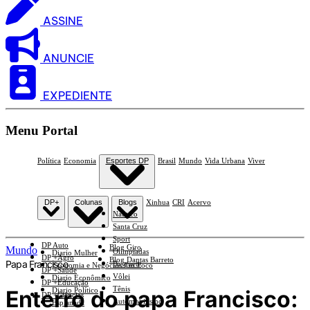
ASSINE
ANUNCIE
EXPEDIENTE
Menu Portal
Política
Economia
Esportes DP
Brasil
Mundo
Vida Urbana
Viver
DP+
Colunas
Blogs
Xinhua
CRI
Acervo
Náutico
Santa Cruz
Sport
DP Auto
Blog Giro
Mundo
Olimpíadas
Diario Mulher
DP +Agro
Blog Dantas Barreto
Papa Francisco
Basquete
Economia e Negócios Em Foco
DP +Saúde
Vôlei
Diario Econômico
DP +Educação
Tênis
Enterro do papa Francisco:
Diario Político
DP +Ciências
Automobilismo
Esplanada