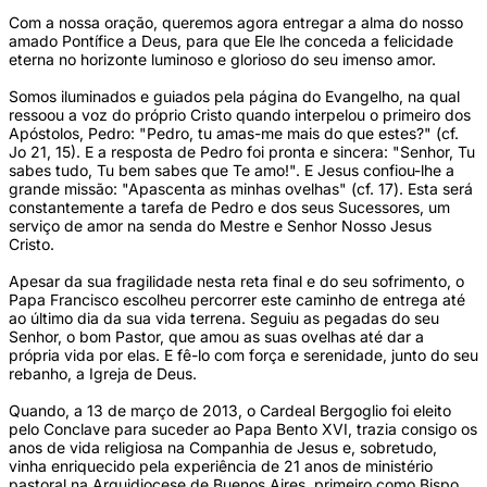
Com a nossa oração, queremos agora entregar a alma do nosso
amado Pontífice a Deus, para que Ele lhe conceda a felicidade
eterna no horizonte luminoso e glorioso do seu imenso amor.
Somos iluminados e guiados pela página do Evangelho, na qual
ressoou a voz do próprio Cristo quando interpelou o primeiro dos
Apóstolos, Pedro: "Pedro, tu amas-me mais do que estes?" (cf.
Jo 21, 15). E a resposta de Pedro foi pronta e sincera: "Senhor, Tu
sabes tudo, Tu bem sabes que Te amo!". E Jesus confiou-lhe a
grande missão: "Apascenta as minhas ovelhas" (cf. 17). Esta será
constantemente a tarefa de Pedro e dos seus Sucessores, um
serviço de amor na senda do Mestre e Senhor Nosso Jesus
Cristo.
Apesar da sua fragilidade nesta reta final e do seu sofrimento, o
Papa Francisco escolheu percorrer este caminho de entrega até
ao último dia da sua vida terrena. Seguiu as pegadas do seu
Senhor, o bom Pastor, que amou as suas ovelhas até dar a
própria vida por elas. E fê-lo com força e serenidade, junto do seu
rebanho, a Igreja de Deus.
Quando, a 13 de março de 2013, o Cardeal Bergoglio foi eleito
pelo Conclave para suceder ao Papa Bento XVI, trazia consigo os
anos de vida religiosa na Companhia de Jesus e, sobretudo,
vinha enriquecido pela experiência de 21 anos de ministério
pastoral na Arquidiocese de Buenos Aires, primeiro como Bispo