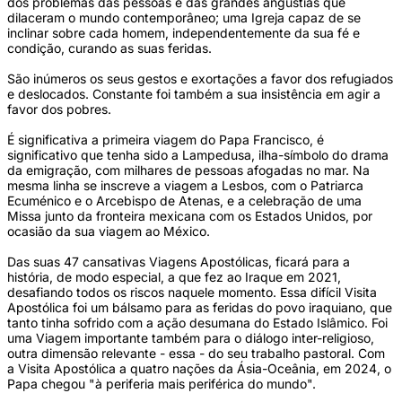
dos problemas das pessoas e das grandes angústias que
dilaceram o mundo contemporâneo; uma Igreja capaz de se
inclinar sobre cada homem, independentemente da sua fé e
condição, curando as suas feridas.
São inúmeros os seus gestos e exortações a favor dos refugiados
e deslocados. Constante foi também a sua insistência em agir a
favor dos pobres.
É significativa a primeira viagem do Papa Francisco, é
significativo que tenha sido a Lampedusa, ilha-símbolo do drama
da emigração, com milhares de pessoas afogadas no mar. Na
mesma linha se inscreve a viagem a Lesbos, com o Patriarca
Ecuménico e o Arcebispo de Atenas, e a celebração de uma
Missa junto da fronteira mexicana com os Estados Unidos, por
ocasião da sua viagem ao México.
Das suas 47 cansativas Viagens Apostólicas, ficará para a
história, de modo especial, a que fez ao Iraque em 2021,
desafiando todos os riscos naquele momento. Essa difícil Visita
Apostólica foi um bálsamo para as feridas do povo iraquiano, que
tanto tinha sofrido com a ação desumana do Estado Islâmico. Foi
uma Viagem importante também para o diálogo inter-religioso,
outra dimensão relevante - essa - do seu trabalho pastoral. Com
a Visita Apostólica a quatro nações da Ásia-Oceânia, em 2024, o
Papa chegou "à periferia mais periférica do mundo".