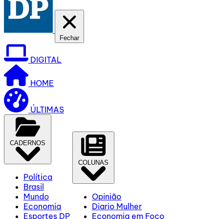
Fechar
DIGITAL
HOME
ÚLTIMAS
CADERNOS
COLUNAS
Política
Brasil
Mundo
Opinião
Economia
Diario Mulher
Esportes DP
Economia em Foco