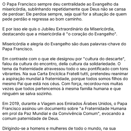
O Papa Francisco sempre deu centralidade ao Evangelho da
misericórdia, sublinhando repetidamente que Deus não se cansa
de perdoar: Ele perdoa sempre, seja qual for a situação de quem
pede perdão e regressa ao bom caminho.
E por isso ele quis o Jubileu Extraordinário da Misericórdia,
destacando que a misericórdia é "o coração do Evangelho".
Misericórdia e alegria do Evangelho são duas palavras-chave do
Papa Francisco.
Em contraste com o que ele designou por "cultura do descarte",
falou da cultura do encontro, della cultura da solidariedade. O
tema da fraternidade atravessou todo o seu pontificado com tons
vibrantes. Na sua Carta Encíclica Fratelli tutti, pretendeu reanimar
a aspiração mundial à fraternidade, porque todos somos filhos do
mesmo Pai que está nos céus. Com força, recordou-nos muitas
vezes que todos pertencemos à mesma família humana e que
ninguém se salva sozinho.
Em 2019, durante a Viagem aos Emirados Árabes Unidos, o Papa
Francisco assinou um documento sobre "a Fraternidade Humana
em prol da Paz Mundial e da Convivência Comum", evocando a
comum paternidade de Deus.
Dirigindo-se a homens e mulheres de todo o mundo, na sua