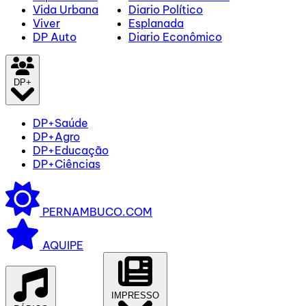
Vida Urbana
Diario Político
Viver
Esplanada
DP Auto
Diario Econômico
DP+
DP+Saúde
DP+Agro
DP+Educação
DP+Ciências
PERNAMBUCO.COM
AQUIPE
IMPRESSO