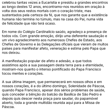
celebrou tantas vezes a Eucaristia e presidiu a grandes encontros
ao longo destes 12 anos, encontramo-nos reunidos em oração à
volta dos seus restos mortais com o coração triste, mas
sustentados pela certeza da fé, que nos garante que a existência
humana não termina no túmulo, mas na casa do Pai, numa vida
de felicidade que não terá ocaso.
Em nome do Colégio Cardinalício saúdo, agradeço a presença de
todos vós. Com grande emoção, dirijo uma deferente saudação e
um vivo agradecimento aos numerosos Chefes de Estado, aos
Chefes de Governo e às Delegações oficiais que vieram de muitos
países para manifestar afeto, veneração e estima pelo Papa que
nos deixou.
A manifestação popular de afeto e adesão, a que todos
assistimos após a sua passagem desta terra para a eternidade,
mostram-nos quanto o intenso pontificado do Papa Francisco
tocou mentes e corações.
A sua última imagem, que permanecerá em nossos olhos e em
nossos corações, é a do último domingo, Solenidade de Páscoa,
quando Papa Francisco, apesar dos sérios problemas de saúde,
quis conceder a bênção do balcão da Basílica de São Pedro e
depois quis descer nesta praça para saudar, do papamóvel
aberto, toda a grande multidão reunida aqui para a Missa de
Páscoa.