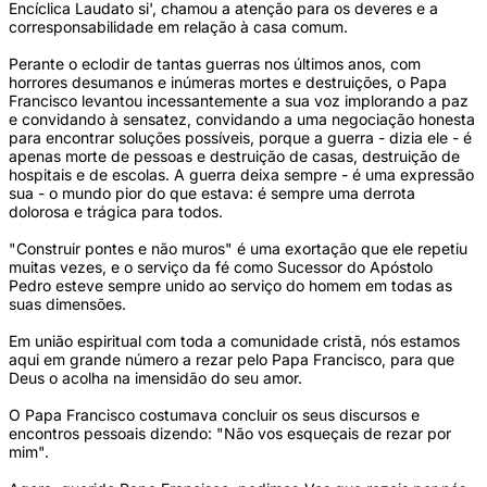
Encíclica Laudato si', chamou a atenção para os deveres e a
corresponsabilidade em relação à casa comum.
Perante o eclodir de tantas guerras nos últimos anos, com
horrores desumanos e inúmeras mortes e destruições, o Papa
Francisco levantou incessantemente a sua voz implorando a paz
e convidando à sensatez, convidando a uma negociação honesta
para encontrar soluções possíveis, porque a guerra - dizia ele - é
apenas morte de pessoas e destruição de casas, destruição de
hospitais e de escolas. A guerra deixa sempre - é uma expressão
sua - o mundo pior do que estava: é sempre uma derrota
dolorosa e trágica para todos.
"Construir pontes e não muros" é uma exortação que ele repetiu
muitas vezes, e o serviço da fé como Sucessor do Apóstolo
Pedro esteve sempre unido ao serviço do homem em todas as
suas dimensões.
Em união espiritual com toda a comunidade cristã, nós estamos
aqui em grande número a rezar pelo Papa Francisco, para que
Deus o acolha na imensidão do seu amor.
O Papa Francisco costumava concluir os seus discursos e
encontros pessoais dizendo: "Não vos esqueçais de rezar por
mim".