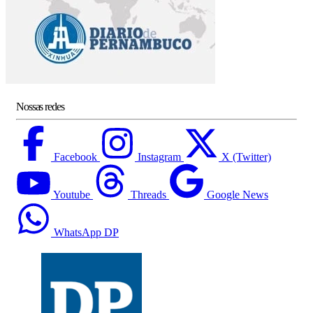
Nossas redes
Facebook
Instagram
X (Twitter)
Youtube
Threads
Google News
WhatsApp DP