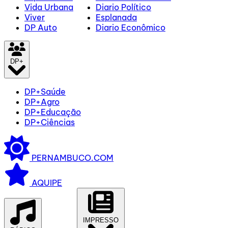
Vida Urbana
Diario Político
Viver
Esplanada
DP Auto
Diario Econômico
DP+
DP+Saúde
DP+Agro
DP+Educação
DP+Ciências
PERNAMBUCO.COM
AQUIPE
IMPRESSO