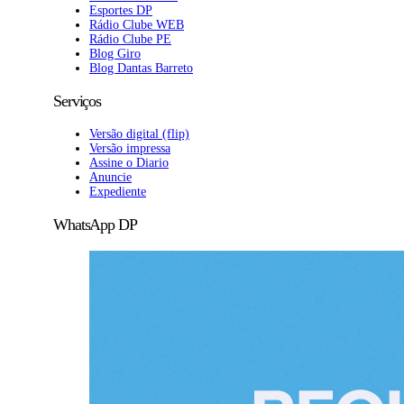
Esportes DP
Rádio Clube WEB
Rádio Clube PE
Blog Giro
Blog Dantas Barreto
Serviços
Versão digital (flip)
Versão impressa
Assine o Diario
Anuncie
Expediente
WhatsApp DP