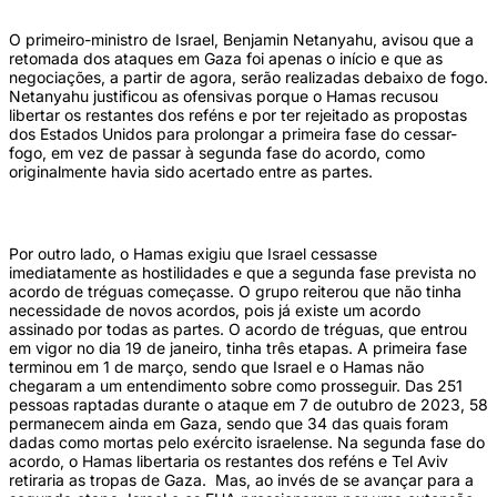
O primeiro-ministro de Israel, Benjamin Netanyahu, avisou que a
retomada dos ataques em Gaza foi apenas o início e que as
negociações, a partir de agora, serão realizadas debaixo de fogo.
Netanyahu justificou as ofensivas porque o Hamas recusou
libertar os restantes dos reféns e por ter rejeitado as propostas
dos Estados Unidos para prolongar a primeira fase do cessar-
fogo, em vez de passar à segunda fase do acordo, como
originalmente havia sido acertado entre as partes.
Por outro lado, o Hamas exigiu que Israel cessasse
imediatamente as hostilidades e que a segunda fase prevista no
acordo de tréguas começasse. O grupo reiterou que não tinha
necessidade de novos acordos, pois já existe um acordo
assinado por todas as partes. O acordo de tréguas, que entrou
em vigor no dia 19 de janeiro, tinha três etapas. A primeira fase
terminou em 1 de março, sendo que Israel e o Hamas não
chegaram a um entendimento sobre como prosseguir. Das 251
pessoas raptadas durante o ataque em 7 de outubro de 2023, 58
permanecem ainda em Gaza, sendo que 34 das quais foram
dadas como mortas pelo exército israelense. Na segunda fase do
acordo, o Hamas libertaria os restantes dos reféns e Tel Aviv
retiraria as tropas de Gaza. Mas, ao invés de se avançar para a