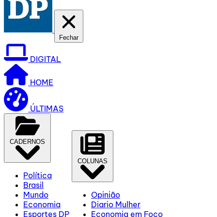
Fechar
DIGITAL
HOME
ÚLTIMAS
CADERNOS
COLUNAS
Política
Brasil
Mundo
Opinião
Economia
Diario Mulher
Esportes DP
Economia em Foco