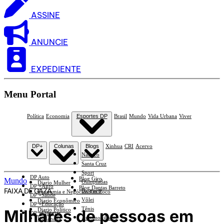
ASSINE
ANUNCIE
EXPEDIENTE
Menu Portal
Política
Economia
Esportes DP
Brasil
Mundo
Vida Urbana
Viver
DP+
Colunas
Blogs
Xinhua
CRI
Acervo
Náutico
Santa Cruz
Sport
DP Auto
Blog Giro
Mundo
Olimpíadas
Diario Mulher
DP +Agro
Blog Dantas Barreto
FAIXA DE GAZA
Basquete
Economia e Negócios Em Foco
DP +Saúde
Vôlei
Diario Econômico
DP +Educação
Tênis
Milhares de pessoas em
Diario Político
DP +Ciências
Automobilismo
Esplanada