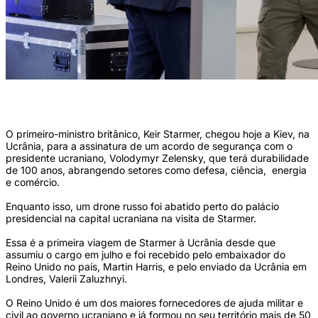
O presidente da Ucrânia, Volodymyr Zelensky, e o primeiro-ministro britânico, Keir
Starmer, apertam as mãos (Foto: Tetiana DZHAFAROVA/AFP)
O primeiro-ministro britânico, Keir Starmer, chegou hoje a Kiev, na
Ucrânia, para a assinatura de um acordo de segurança com o
presidente ucraniano, Volodymyr Zelensky, que terá durabilidade
de 100 anos, abrangendo setores como defesa, ciência, energia
e comércio.
Enquanto isso, um drone russo foi abatido perto do palácio
presidencial na capital ucraniana na visita de Starmer.
Essa é a primeira viagem de Starmer à Ucrânia desde que
assumiu o cargo em julho e foi recebido pelo embaixador do
Reino Unido no país, Martin Harris, e pelo enviado da Ucrânia em
Londres, Valerii Zaluzhnyi.
O Reino Unido é um dos maiores fornecedores de ajuda militar e
civil ao governo ucraniano e já formou no seu território mais de 50