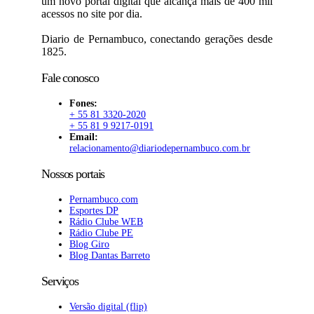
um novo portal digital que alcança mais de 400 mil
acessos no site por dia.
Diario de Pernambuco, conectando gerações desde
1825.
Fale conosco
Fones:
+ 55 81 3320-2020
+ 55 81 9 9217-0191
Email:
relacionamento@diariodepernambuco.com.br
Nossos portais
Pernambuco.com
Esportes DP
Rádio Clube WEB
Rádio Clube PE
Blog Giro
Blog Dantas Barreto
Serviços
Versão digital (flip)