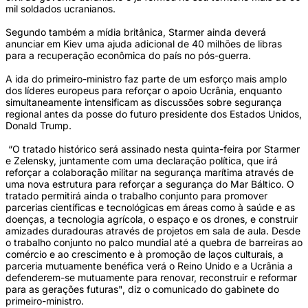
mil soldados ucranianos.
Segundo também a mídia britânica, Starmer ainda deverá
anunciar em Kiev uma ajuda adicional de 40 milhões de libras
para a recuperação econômica do país no pós-guerra.
A ida do primeiro-ministro faz parte de um esforço mais amplo
dos líderes europeus para reforçar o apoio Ucrânia, enquanto
simultaneamente intensificam as discussões sobre segurança
regional antes da posse do futuro presidente dos Estados Unidos,
Donald Trump.
“O tratado histórico será assinado nesta quinta-feira por Starmer
e Zelensky, juntamente com uma declaração política, que irá
reforçar a colaboração militar na segurança marítima através de
uma nova estrutura para reforçar a segurança do Mar Báltico. O
tratado permitirá ainda o trabalho conjunto para promover
parcerias científicas e tecnológicas em áreas como à saúde e as
doenças, a tecnologia agrícola, o espaço e os drones, e construir
amizades duradouras através de projetos em sala de aula. Desde
o trabalho conjunto no palco mundial até a quebra de barreiras ao
comércio e ao crescimento e à promoção de laços culturais, a
parceria mutuamente benéfica verá o Reino Unido e a Ucrânia a
defenderem-se mutuamente para renovar, reconstruir e reformar
para as gerações futuras", diz o comunicado do gabinete do
primeiro-ministro.