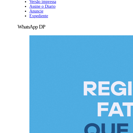
Versão impressa
Assine o Diario
Anuncie
Expediente
WhatsApp DP