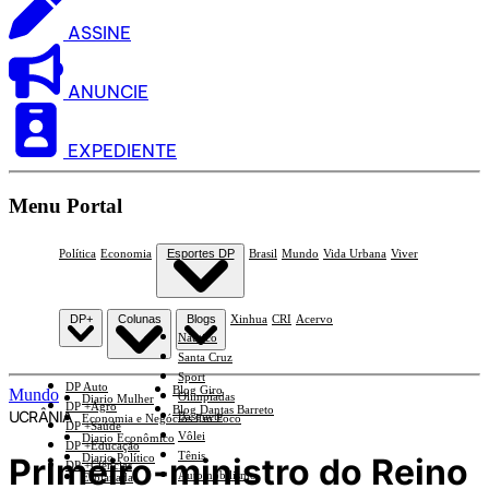
ASSINE
ANUNCIE
EXPEDIENTE
Menu Portal
Política
Economia
Esportes DP
Brasil
Mundo
Vida Urbana
Viver
DP+
Colunas
Blogs
Xinhua
CRI
Acervo
Náutico
Santa Cruz
Sport
DP Auto
Blog Giro
Mundo
Olimpíadas
Diario Mulher
DP +Agro
Blog Dantas Barreto
UCRÂNIA
Basquete
Economia e Negócios Em Foco
DP +Saúde
Vôlei
Diario Econômico
DP +Educação
Tênis
Primeiro-ministro do Reino
Diario Político
DP +Ciências
Automobilismo
Esplanada