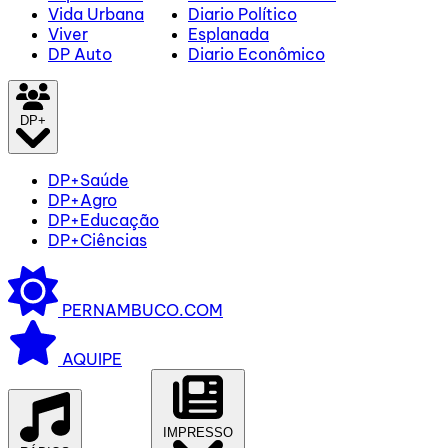
Vida Urbana
Diario Político
Viver
Esplanada
DP Auto
Diario Econômico
DP+
DP+Saúde
DP+Agro
DP+Educação
DP+Ciências
PERNAMBUCO.COM
AQUIPE
IMPRESSO