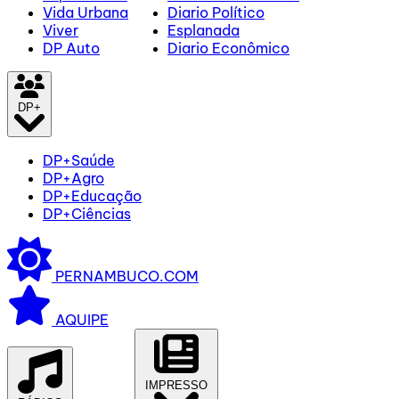
Vida Urbana
Diario Político
Viver
Esplanada
DP Auto
Diario Econômico
DP+
DP+Saúde
DP+Agro
DP+Educação
DP+Ciências
PERNAMBUCO.COM
AQUIPE
IMPRESSO