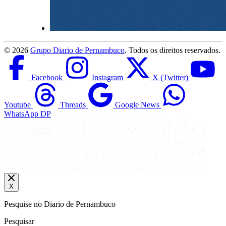
©
2026
Grupo Diario de Pernambuco
. Todos os direitos reservados.
Facebook
Instagram
X (Twitter)
Youtube
Threads
Google News
WhatsApp DP
X
Pesquise no Diario de Pernambuco
Pesquisar