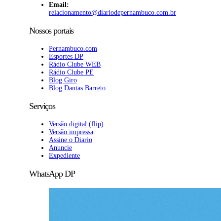
Email:
relacionamento@diariodepernambuco.com.br
Nossos portais
Pernambuco.com
Esportes DP
Rádio Clube WEB
Rádio Clube PE
Blog Giro
Blog Dantas Barreto
Serviços
Versão digital (flip)
Versão impressa
Assine o Diario
Anuncie
Expediente
WhatsApp DP