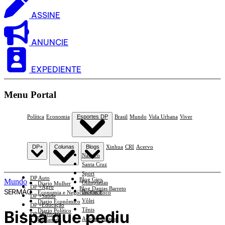
ASSINE
ANUNCIE
EXPEDIENTE
Menu Portal
Política
Economia
Esportes DP
Brasil
Mundo
Vida Urbana
Viver
DP+
Colunas
Blogs
Xinhua
CRI
Acervo
Náutico
Santa Cruz
Sport
DP Auto
Blog Giro
Mundo
Olimpíadas
Diario Mulher
DP +Agro
Blog Dantas Barreto
SERMÃO
Basquete
Economia e Negócios Em Foco
DP +Saúde
Vôlei
Diario Econômico
DP +Educação
Tênis
Bispa que pediu
Diario Político
DP +Ciências
Automobilismo
Esplanada