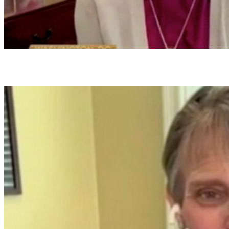
A bispa Mariann Edgar Budde, que representa a Diocese Episcopal de Washington,
foi entrevistada por canal de TV norte-americano (foto: Reprodução/canal ABC)