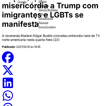
Interior
Opinião
misericórdia a Trump com
Feminino
Seleção Brasileira
imigrantes e LGBTs se
E-Sports
Internacional
manifesta
Nacional
Jogos Escolares
A reverenda Mariann Edgar Budde concedeu entrevista rede de TV
norte-americana nesta quarta-feira (22)
Publicado:
22/01/2025 às 18:35