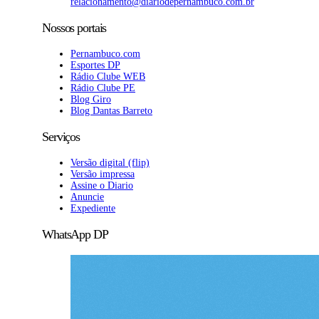
relacionamento@diariodepernambuco.com.br
Nossos portais
Pernambuco.com
Esportes DP
Rádio Clube WEB
Rádio Clube PE
Blog Giro
Blog Dantas Barreto
Serviços
Versão digital (flip)
Versão impressa
Assine o Diario
Anuncie
Expediente
WhatsApp DP