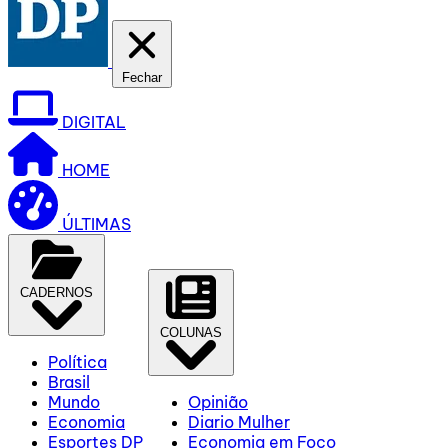
Fechar
DIGITAL
HOME
ÚLTIMAS
CADERNOS
COLUNAS
Política
Brasil
Mundo
Opinião
Economia
Diario Mulher
Esportes DP
Economia em Foco