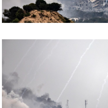
Os combatentes do Hezbollah lançaram uma ''salva de foguetes'' contra Safed
(Crédito: AFP)