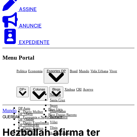
ASSINE
ANUNCIE
EXPEDIENTE
Menu Portal
Política
Economia
Esportes DP
Brasil
Mundo
Vida Urbana
Viver
DP+
Colunas
Blogs
Xinhua
CRI
Acervo
Náutico
Santa Cruz
Sport
DP Auto
Blog Giro
Mundo
Olimpíadas
Diario Mulher
DP +Agro
Blog Dantas Barreto
GUERRA'
Basquete
Economia e Negócios Em Foco
DP +Saúde
Vôlei
Diario Econômico
DP +Educação
Tênis
Hezbollah afirma ter
Diario Político
DP +Ciências
Automobilismo
Esplanada