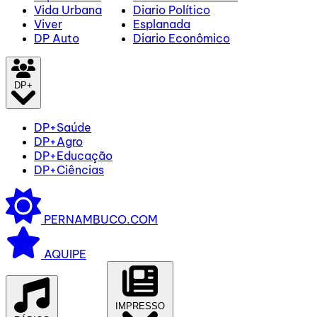
Vida Urbana
Diario Político
Viver
Esplanada
DP Auto
Diario Econômico
DP+
DP+Saúde
DP+Agro
DP+Educação
DP+Ciências
PERNAMBUCO.COM
AQUIPE
IMPRESSO