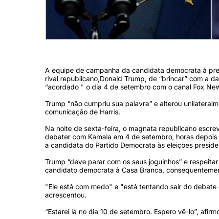
(Foto: Brandon Bell e Kamil Krzaczynski/AFP)
A equipe de campanha da candidata democrata à pres
rival republicano,Donald Trump, de “brincar” com a da
“acordado " o dia 4 de setembro com o canal Fox Ne
Trump “não cumpriu sua palavra” e alterou unilateralme
comunicação de Harris.
Na noite de sexta-feira, o magnata republicano escre
debater com Kamala em 4 de setembro, horas depois d
a candidata do Partido Democrata às eleições presid
Trump “deve parar com os seus joguinhos” e respeita
candidato democrata à Casa Branca, consequentement
"Ele está com medo" e "está tentando sair do debate q
acrescentou.
“Estarei lá no dia 10 de setembro. Espero vê-lo”, afi