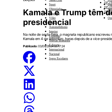
Santa Cruz
Eco
DP +S
Sport
Dia
DP +E
Olimpíadas
Dia
Kamala e Trump têm d
DP +C
Basquete
Esp
Vôlei
Opi
presidencial
Tênis
Automobilismo
Interior
Na noite de sexta-feira, o magnata republicano escreveu
Feminino
Kamala em 4 de setembro, horas depois de a vice-presiden
Seleção Brasileira
E-Sports
Publicado:
03/08/2024 às 17:24
Internacional
Nacional
Jogos Escolares