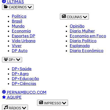
ÚLTIMAS
CADERNOS
Política
COLUNAS
Brasil
Mundo
Opinião
Economia
Diario Mulher
Esportes DP
Economia em Foco
Vida Urbana
Diario Político
Viver
Esplanada
DP Auto
Diario Econômico
DP+
DP+Saúde
DP+Agro
DP+Educação
DP+Ciências
PERNAMBUCO.COM
AQUIPE
IMPRESSO
RÁDIOS