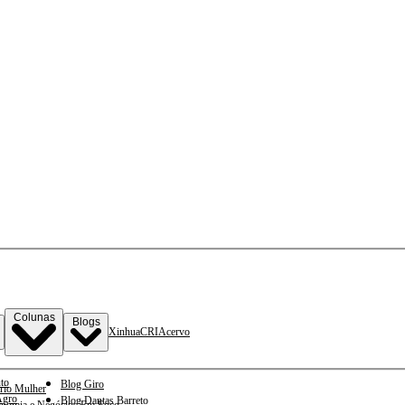
Colunas
Blogs
Xinhua
CRI
Acervo
to
Blog Giro
rio Mulher
gro
Blog Dantas Barreto