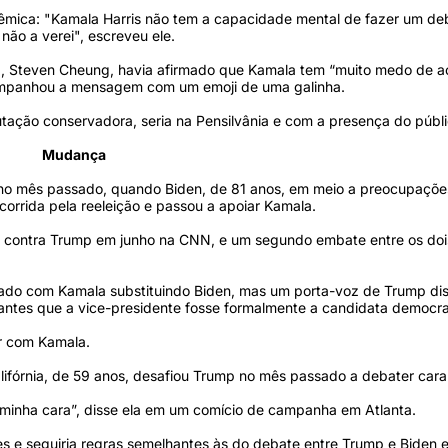
mica: "Kamala Harris não tem a capacidade mental de fazer um de
não a verei", escreveu ele.
p, Steven Cheung, havia afirmado que Kamala tem “muito medo de ac
companhou a mensagem com um emoji de uma galinha.
ação conservadora, seria na Pensilvânia e com a presença do públi
Mudança
a no mês passado, quando Biden, de 81 anos, em meio a preocupaçõe
orrida pela reeleição e passou a apoiar Kamala.
o contra Trump em junho na CNN, e um segundo embate entre os doi
izado com Kamala substituindo Biden, mas um porta-voz de Trump dis
antes que a vice-presidente fosse formalmente a candidata democr
er com Kamala.
lifórnia, de 59 anos, desafiou Trump no mês passado a debater cara
a minha cara”, disse ela em um comício de campanha em Atlanta.
s e seguiria regras semelhantes às do debate entre Trump e Biden 