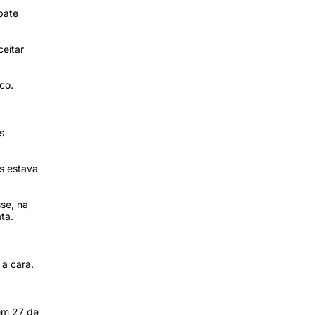
bate
eitar
co.
s
s estava
se, na
ata.
 a cara.
em 27 de