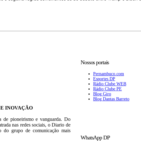
Nossos portais
Pernambuco.com
Esportes DP
Rádio Clube WEB
Rádio Clube PE
Blog Giro
Blog Dantas Barreto
 E INOVAÇÃO
ia de pioneirismo e vanguarda. Do
trada nas redes sociais, o Diario de
rão do grupo de comunicação mais
WhatsApp DP