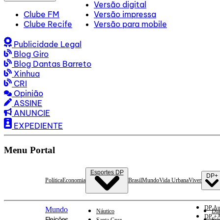
Versão digital
Clube FM
Versão impressa
Clube Recife
Versão para mobile
Publicidade Legal
Blog Giro
Blog Dantas Barreto
Xinhua
CRI
Opinião
ASSINE
ANUNCIE
EXPEDIENTE
Menu Portal
Esportes DP
DP+
Política
Economia
Brasil
Mundo
Vida Urbana
Viver
DP Au
Mundo
Náutico
Dia
DP +A
Eleições