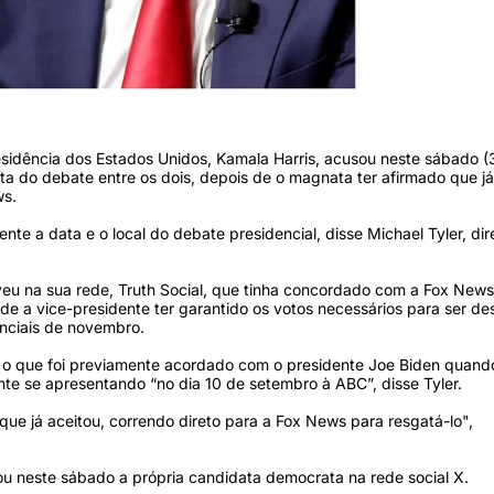
idência dos Estados Unidos, Kamala Harris, acusou neste sábado (3
ta do debate entre os dois, depois de o magnata ter afirmado que já
ws.
nte a data e o local do debate presidencial, disse Michael Tyler, dir
veu na sua rede, Truth Social, que tinha concordado com a Fox New
e a vice-presidente ter garantido os votos necessários para ser de
enciais de novembro.
r o que foi previamente acordado com o presidente Joe Biden quand
e se apresentando “no dia 10 de setembro à ABC”, disse Tyler.
ue já aceitou, correndo direto para a Fox News para resgatá-lo",
rmou neste sábado a própria candidata democrata na rede social X.