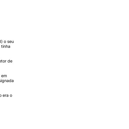
) o seu
 tinha
etor de
s em
signada
o era o