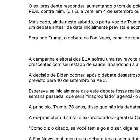
O ex-presidente respondeu aumentando o tom da polê
REAL contra mim. (...) Eu a verei em 4 de setembro ou 
Mais cedo, ainda neste sábado, o porta-voz de Trum
um debate antes” da data inicialmente prevista e a
Segundo Trump, o debate na Fox News, canal de reput
A campanha eleitoral dos EUA sofreu uma reviravolt
crescentes com seu estado de saúde, abandonou a a c
A decisão de Biden ocorreu após o debate desastros
previsto para 10 de setembro na ABC.
Esperava-se inicialmente que este debate fosse real
semana passada, que seria “inapropriado” agendá-lo 
A princípio, Trump, 78 anos, disse que não iria debat
A ex-promotora distrital e ex-procuradora-geral da Ca
“Como diz o ditado, se você tem algo a dizer, diga n
A Fox News confirmou que o debate teria espectadore