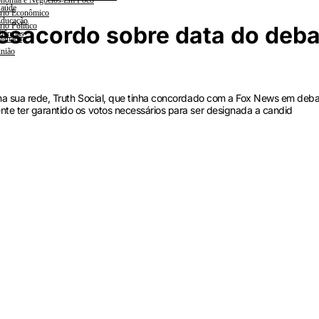
nomia e Negócios Em Foco
aúde
rio Econômico
ducação
rio Político
esacordo sobre data do deba
iências
lanada
nião
 na sua rede, Truth Social, que tinha concordado com a Fox News em deb
te ter garantido os votos necessários para ser designada a candid