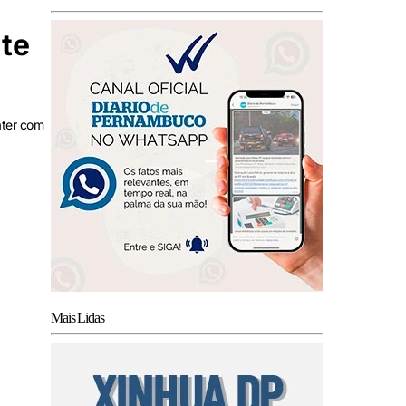
te
ater com
Mais Lidas